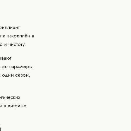
риллиант
 и закреплён в
 и чистоту.
ывают
угие параметры.
а один сезон,
гических
и в витрине.
й