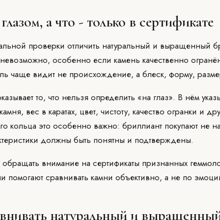
глазом, а что - только в сертификате
альной проверки отличить натуральный и выращенный б
 невозможно, особенно если камень качественно огранён
ель чаще видит не происхождение, а блеск, форму, размер
казывает то, что нельзя определить «на глаз». В нём указ
мня, вес в каратах, цвет, чистоту, качество огранки и др
о кольца это особенно важно: бриллиант покупают не н
актеристики должны быть понятны и подтверждены.
обращать внимание на сертификаты признанных геммоло
и помогают сравнивать камни объективно, а не по эмоци
равнивать натуральный и выращенны