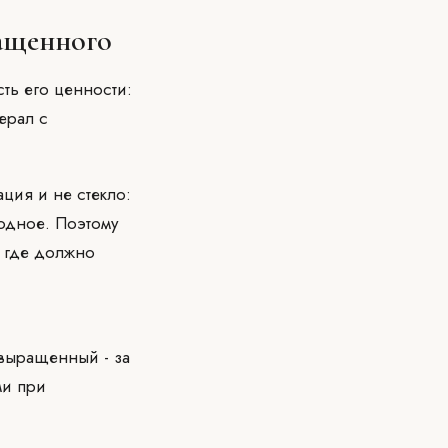
ращенного
ть его ценности:
ерал с
ция и не стекло:
одное. Поэтому
, где должно
 выращенный - за
ми при