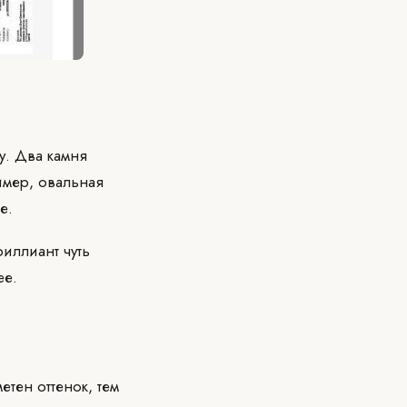
у. Два камня
имер, овальная
е.
риллиант чуть
ее.
етен оттенок, тем