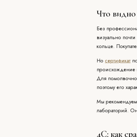
Что видно 
Без профессион
визуально почти
кольце. Покупат
Но
сертификат
по
происхождение ка
Для помолвочног
поэтому его хар
Мы рекомендуем 
лабораторий. Он
4C: как с