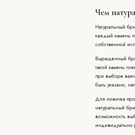
Чем натур
Натуральный бри
каждый камень п
собственной ист
Выращенный брил
такой камень то
при выборе важн
быть указано, н
Для новичка про
натуральный бри
возможность выб
индивидуально 