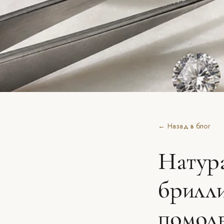
← Назад в блог
Натур
брилли
помолв