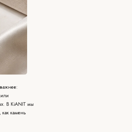
 важнее:
 или
х. В KiANIT мы
 как камень