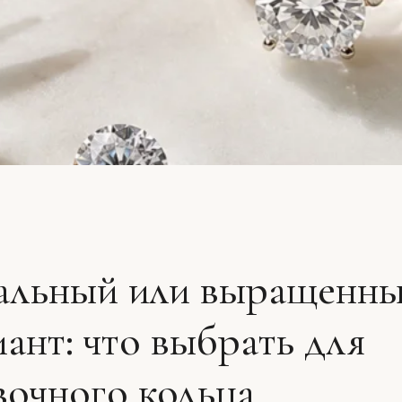
альный или выращенн
ант: что выбрать для
очного кольца