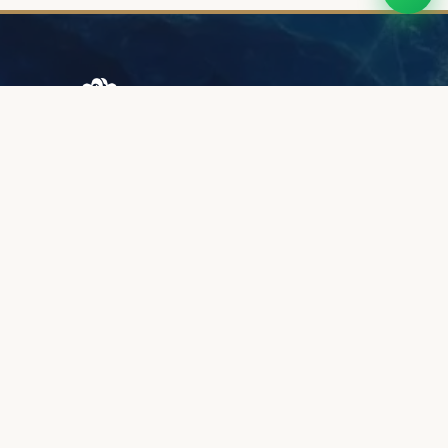
Browary Warszawskie
Grzybowska 43A
00-844 Варшава
+48 887 787 788
ИНФОРМАЦИЯ
О нас
Зона клиентов
Качество и гарантия