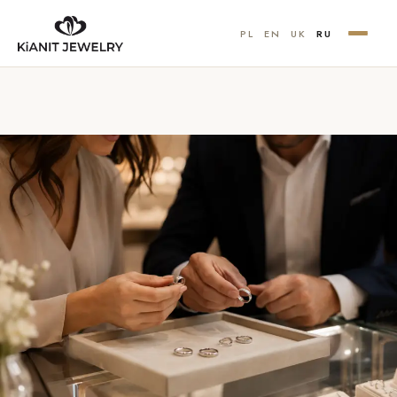
PL
EN
UK
RU