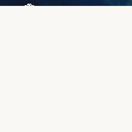
Browary Warszawskie
Grzybowska 43A
00-844 Варшава
+48 887 787 788
ИНФОРМАЦИЯ
О нас
Зона клиентов
Качество и гарантия
Методы оплаты
Сроки изготовления
Рекламации и возврат