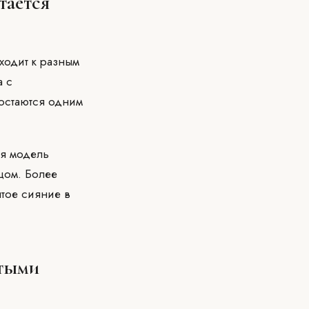
таётся
ходит к разным
а с
остаются одним
ая модель
цом. Более
ытое сияние в
стыми