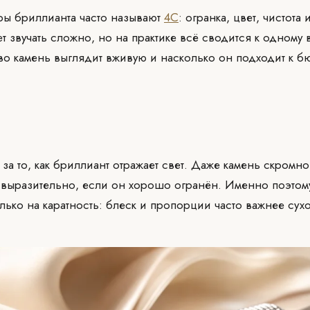
ры бриллианта часто называют
4C
: огранка, цвет, чистота 
т звучать сложно, но на практике всё сводится к одному 
во камень выглядит вживую и насколько он подходит к б
 за то, как бриллиант отражает свет. Даже камень скромн
 выразительно, если он хорошо огранён. Именно поэтом
олько на каратность: блеск и пропорции часто важнее сух