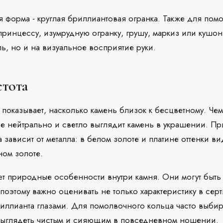
я форма - круглая бриллиантовая огранка. Также для пом
принцессу, изумрудную огранку, грушу, маркиз или кушон
ль, но и на визуальное восприятие руки.
стота
 показывает, насколько камень близок к бесцветному. Че
ее нейтрально и светло выглядит камень в украшении. Пр
 зависит от металла: в белом золоте и платине оттенки в
ном золоте.
ет природные особенности внутри камня. Они могут быть
поэтому важно оценивать не только характеристику в серт
ллианта глазами. Для помолвочного кольца часто выбир
выглядеть чистым и сияющим в повседневном ношении.