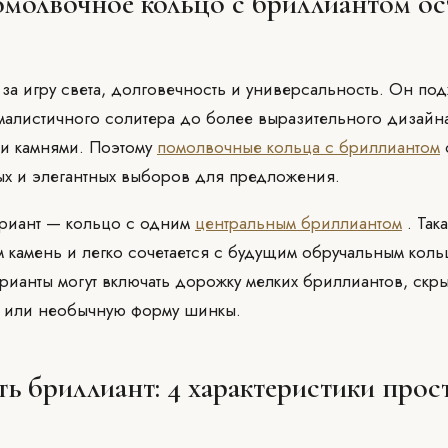
молвочное кольцо с бриллиантом ос
за игру света, долговечность и универсальность. Он под
ималистичного солитера до более выразительного дизайн
и камнями. Поэтому
помолвочные кольца с бриллиантом
ых и элегантных выборов для предложения.
ариант — кольцо с одним
центральным бриллиантом
. Так
м камень и легко сочетается с будущим обручальным коль
рианты могут включать дорожку мелких бриллиантов, скр
ы или необычную форму шинкы.
ть бриллиант: 4 характеристики про