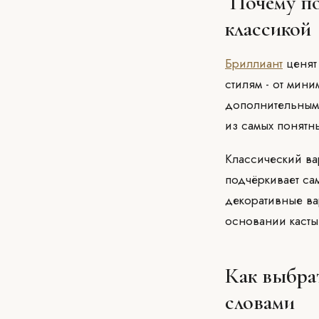
Почему по
классикой
Бриллиант
ценят 
стилям - от мин
дополнительным
из самых понятн
Классический в
подчёркивает са
декоративные ва
основании каст
Как выбра
словами