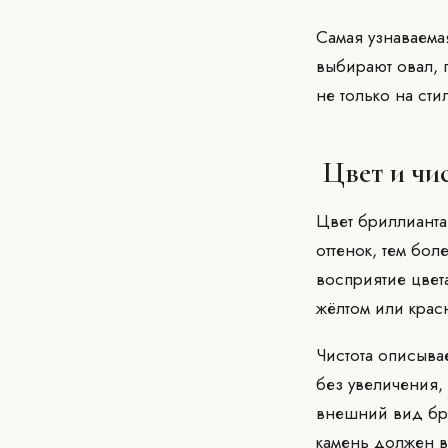
Самая узнаваема
выбирают овал, 
не только на сти
Цвет и чи
Цвет бриллианта
оттенок, тем бол
восприятие цвета
жёлтом или крас
Чистота описыва
без увеличения, 
внешний вид бри
камень должен 