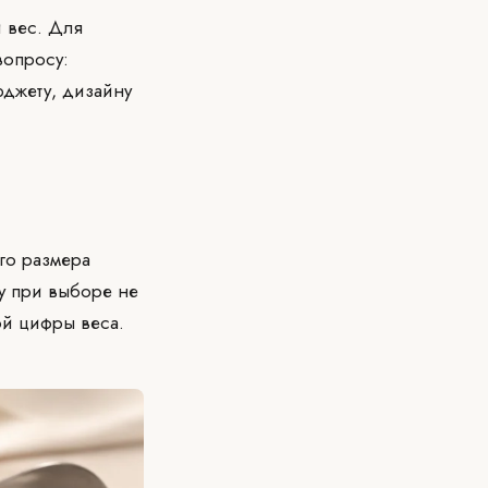
и вес. Для
вопросу:
юджету, дизайну
ого размера
у при выборе не
ой цифры веса.