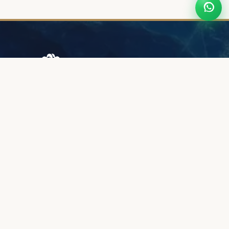
Browary Warszawskie
Grzybowska 43A
00-844 Варшава
+48 887 787 788
ИНФОРМАЦИЯ
О нас
Зона клиентов