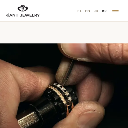
PL
EN
UK
RU