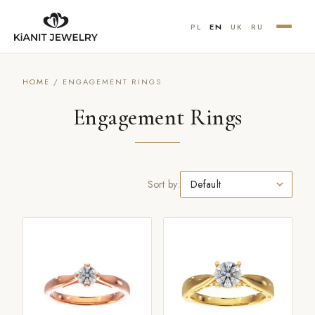
PL
EN
UK
RU
HOME
/ ENGAGEMENT RINGS
Engagement Rings
Sort by: