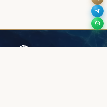
Browary Warszawskie
Grzybowska 43A
00-844 Warsaw
+48 887 787 788