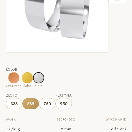
KOLOR
Czerwone
Żółte
Białe
ZŁOTO
PLATYNA
333
585
750
950
WAGA
SZEROKOŚĆ
WYKONANIE
12,80 g
7 mm
od 2 dni