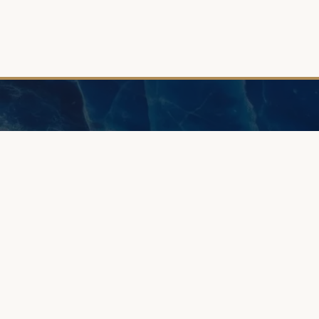
INFORMACJE
O nas
Browary Warszawskie
Strefa klienta
Grzybowska 43A
Jakość i gwarancja
00-844 Warszawa
Metody płatności
Czas realizacji
+48 887 787 788
Reklamacje i zwroty
Umów spotkanie