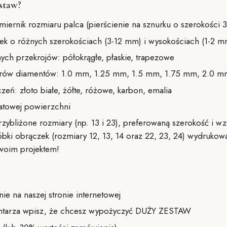
staw?
miernik rozmiaru palca (pierścienie na sznurku o szerokości 
ek o różnych szerokościach (3-12 mm) i wysokościach (1-2 m
nych przekrojów: półokrągłe, płaskie, trapezowe
arów diamentów: 1.0 mm, 1.25 mm, 1.5 mm, 1.75 mm, 2.0 
eń: złoto białe, żółte, różowe, karbon, emalia
atowej powierzchni
przybliżone rozmiary (np. 13 i 23), preferowaną szerokość i 
óbki obrączek (rozmiary 12, 13, 14 oraz 22, 23, 24) wydrukow
woim projektem!
ie na naszej stronie internetowej
tarza wpisz, że chcesz wypożyczyć DUŻY ZESTAW