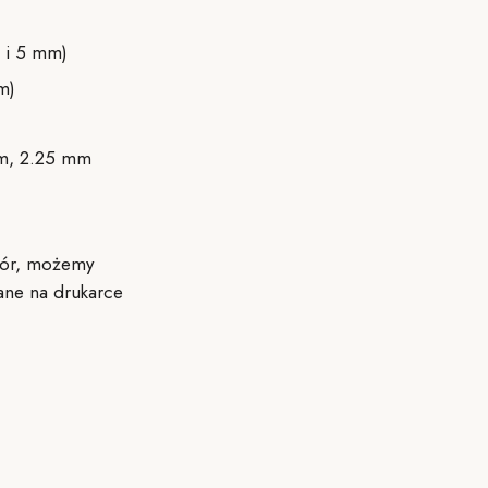
3 i 5 mm)
m)
mm, 2.25 mm
wzór, możemy
ane na drukarce