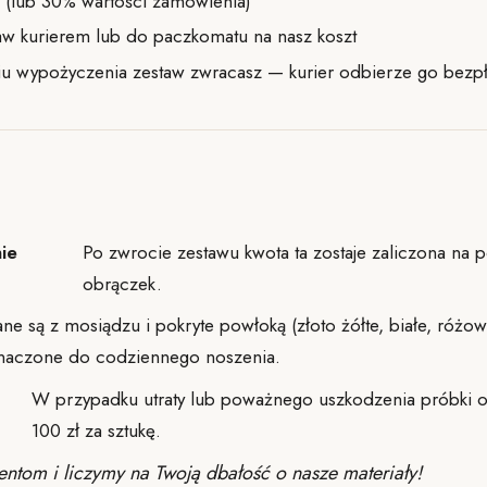
 (lub 30% wartości zamówienia)
w kurierem lub do paczkomatu na nasz koszt
u wypożyczenia zestaw zwracasz — kurier odbierze go bezpł
nie
Po zwrocie zestawu kwota ta zostaje zaliczona na
obrączek.
e są z mosiądzu i pokryte powłoką (złoto żółte, białe, różow
znaczone do codziennego noszenia.
W przypadku utraty lub poważnego uszkodzenia próbki o
100 zł za sztukę.
ntom i liczymy na Twoją dbałość o nasze materiały!