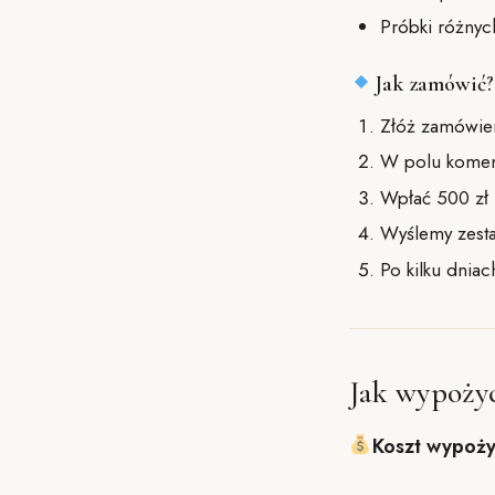
Próbki różnyc
Jak zamówić?
Złóż zamówien
W polu komen
Wpłać 500 zł 
Wyślemy zesta
Po kilku dnia
Jak wypoż
Koszt wypoży