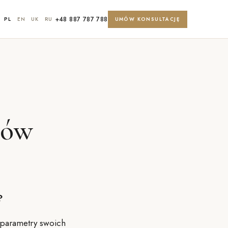
+48 887 787 788
PL
EN
UK
RU
UMÓW KONSULTACJĘ
ków
?
 parametry swoich