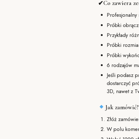
Co zawiera ze
✔
Profesjonalny 
Próbki obrącz
Przykłady róż
Próbki rozmi
Próbki wykończ
6 rodzajów m
Jeśli podasz 
dostarczyć pr
3D, nawet z T
Jak zamówić?
Złóż zamówien
W polu komen