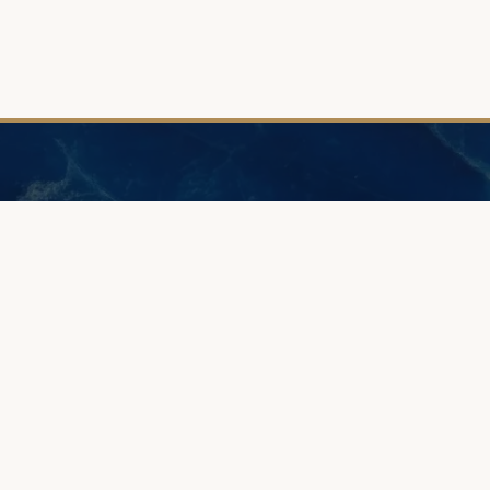
POMOC
PORADN
Jak złożyć zamówienie?
Zaprojektuj b
Jak zmierzyć rozmiar?
Grawer - pom
Zamów zestaw mierników
Wykonanie z
Diamenty i ich wybór
Jak wybrać o
Dostawa i gwarancja
Próba złota
Cennik