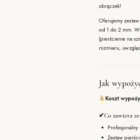
obrączek!
Oferujemy zestaw
od 1 do 2 mm. W z
(pierścienie na s
rozmiaru, uwzględ
Jak wypoży
Koszt wypoży
Co zawiera ze
✔
Profesjonalny 
Zestaw pierśc