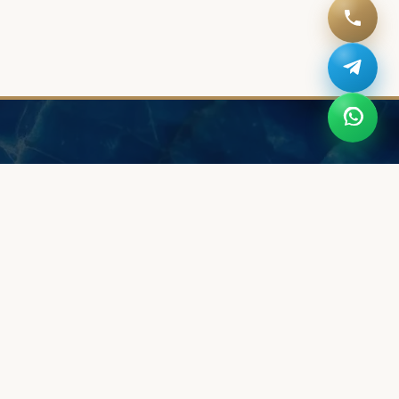
IK
WSKAZÓWKI
iżuterię
Na którym palcu - zaręczynowy?
ysły
Na której ręce nosić obrączkę?
 Waszego złota
Jak dobrać rozmiar?
brączki?
Jak dbać o obrączkę?
Jak wybrać zaręczynowy?