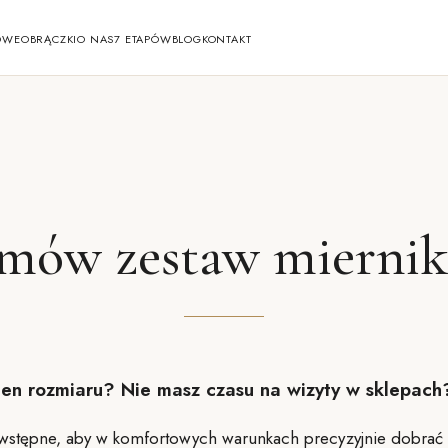
OWE
OBRĄCZKI
O NAS
7 ETAPÓW
BLOG
KONTAKT
mów zestaw mierni
ien rozmiaru? Nie masz czasu na wizyty w sklepach
wstępne, aby w komfortowych warunkach precyzyjnie dobrać