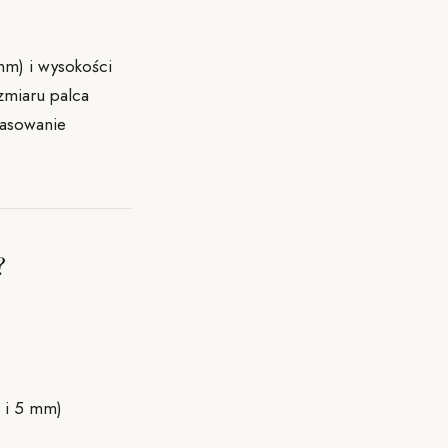
mm) i wysokości
ozmiaru palca
pasowanie
?
3 i 5 mm)