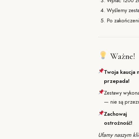
Wpłać 1200 zł
Wyślemy zesta
Po zakończeni
Ważne!
Twoja kaucja 
przepada!
Zestawy wykonan
— nie są prze
Zachowaj
ostrożność!
Ufamy naszym klie