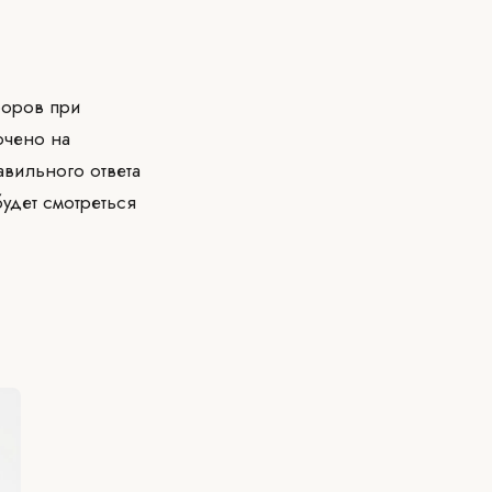
боров при
очено на
авильного ответа
будет смотреться