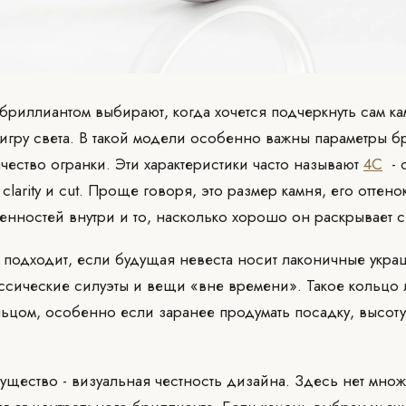
бриллиантом выбирают, когда хочется подчеркнуть сам ка
 игру света. В такой модели особенно важны параметры б
качество огранки. Эти характеристики часто называют
4C
- о
, clarity и cut. Проще говоря, это размер камня, его оттен
нностей внутри и то, насколько хорошо он раскрывает с
подходит, если будущая невеста носит лаконичные укра
ссические силуэты и вещи «вне времени». Такое кольцо л
ьцом, особенно если заранее продумать посадку, высоту
щество - визуальная честность дизайна. Здесь нет множ