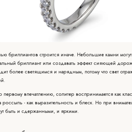
ью бриллиантов строится иначе. Небольшие камни могут
альный бриллиант или создавать эффект сияющей дорож
дит более светящимся и нарядным, потому что свет отраж
ей.
о первому впечатлению, солитер воспринимается как клас
а россыпь - как выразительность и блеск. Но при внимат
гут быть и сдержанными, и яркими.