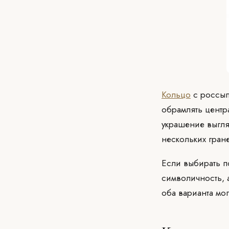
Кольцо
с россып
обрамлять центр
украшение выгля
нескольких гран
Если выбирать п
символичность, 
оба варианта мо