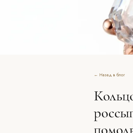
← Назад в блог
Кольцо
россып
помол