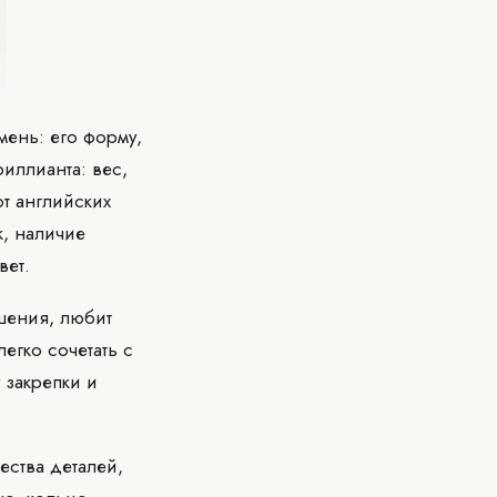
мень: его форму,
риллианта: вес,
т английских
ок, наличие
вет.
шения, любит
егко сочетать с
 закрепки и
ества деталей,