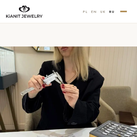
PL
EN
UK
RU