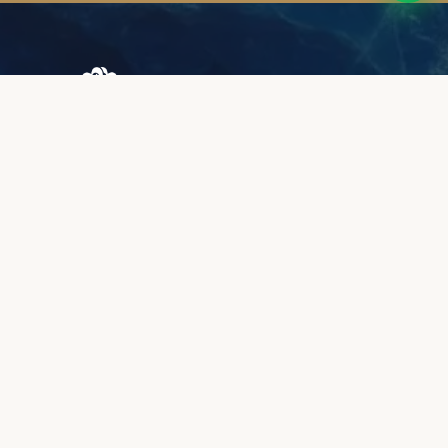
Browary Warszawskie
Grzybowska 43A
00-844 Варшава
+48 887 787 788
ИНФОРМАЦИЯ
О нас
Зона клиентов
Качество и гарантия
Методы оплаты