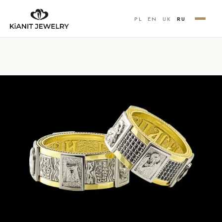
PL
EN
UK
RU