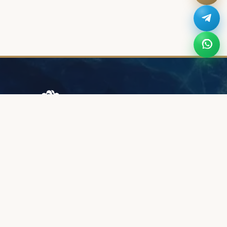
Browary Warszawskie
Grzybowska 43A
00-844 Варшава
+48 887 787 788
ИНФОРМАЦИЯ