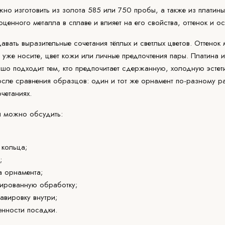
жно изготовить из золота
585 или 750
пробы, а также из
платины
ценного металла в сплаве и влияет на его свойства, оттенок и о
авать выразительные сочетания тёплых и светлых цветов.
Оттенок
м
 уже носите, цвет кожи или личные предпочтения пары. Платина и
ошо подходит тем, кто предпочитает сдержанную, холодную эстет
осле сравнения образцов: один и тот же орнамент по-разному ра
четаниях.
и можно обсудить:
кольца;
;
а орнамента;
лированную
обработку
;
равировку
внутри;
нности посадки.