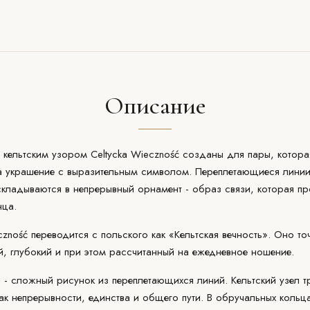
Описание
кельтским узором Celtycka Wieczność созданы для пары, котора
а украшение с выразительным символом. Переплетающиеся линии
складываются в непрерывный орнамент - образ связи, которая п
нца.
czność переводится с польского как «Кельтская вечность». Оно то
й, глубокий и при этом рассчитанный на ежедневное ношение.
и - сложный рисунок из переплетающихся линий. Кельтский узел 
ак непрерывности, единства и общего пути. В обручальных кольца