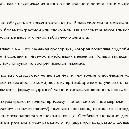
ть как с изделиями из жёлтого или красного золота, так и с ук
жно обсудить во время
консультации
. В зависимости от желаемог
ь более контрастной или спокойной. На восприятие также влияют
ность рельефа и оттенок выбранного металла.
ляет 7 мм. Это заметная пропорция, которая позволяет подробн
а и сохранить читаемость небольших элементов. Кольцо выглядит
ритму рисунка не воспринимается тяжёлым.
кольца ощущаются на пальце иначе, чем тонкие классические м
шей поверхностью кожи, поэтому при выборе важно учитывать не
изделия, форму внутренней части и желаемую плотность посадки.
ндуем провести точную примерку. Профессиональные мерники
ru/zamow-zestaw-miernikow/
) помогают проверить, насколько свобо
 ли располагается у основания пальца. Особенно это важно для
ица в размере может изменить ощущения при ежедневном ношен