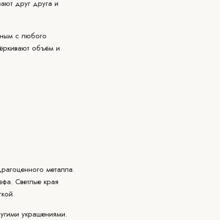
ают друг друга и
нным с любого
чёркивают объём и
драгоценного металла.
ефа. Светлые края
гкой.
ругими украшениями.