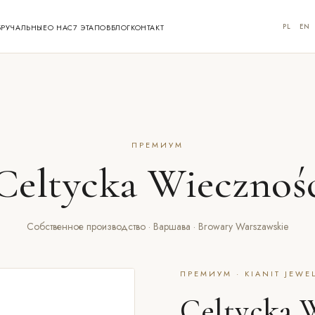
PL
EN
БРУЧАЛЬНЫЕ
О НАС
7 ЭТАПОВ
БЛОГ
КОНТАКТ
ПРЕМИУМ
Celtycka Wiecznoś
Собственное производство · Варшава · Browary Warszawskie
ПРЕМИУМ · KIANIT JEWE
Celtycka 