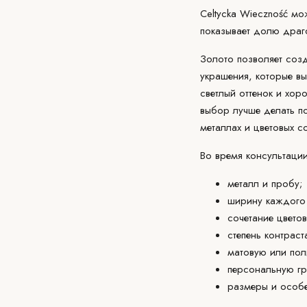
Celtycka Wieczność мо
показывает долю драго
Золото позволяет созд
украшения, которые вы
светлый оттенок и хор
выбор лучше делать п
металлах и цветовых со
Во время консультаци
металл и пробу;
ширину каждого 
сочетание цветов
степень контраст
матовую или по
персональную
г
размеры и особе