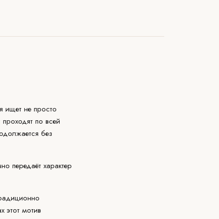
я ищет не просто
 проходят по всей
родолжается без
чно передаёт характер
традиционно
х этот мотив