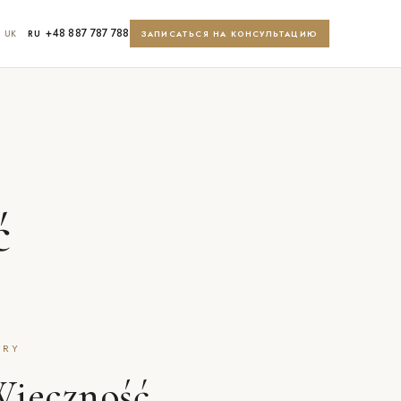
+48 887 787 788
UK
RU
ЗАПИСАТЬСЯ НА КОНСУЛЬТАЦИЮ
ć
LRY
Wieczność