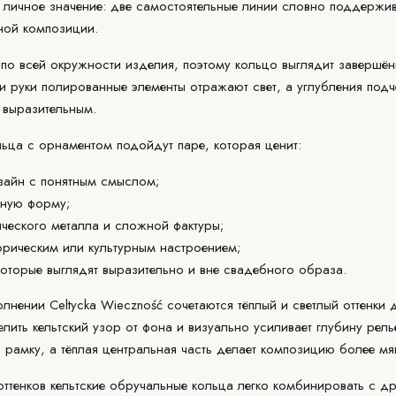
 личное значение: две самостоятельные линии словно поддержив
ной композиции.
 по всей окружности изделия, поэтому кольцо выглядит завершё
и руки полированные элементы отражают свет, а углубления под
 выразительным.
ьца с орнаментом подойдут паре, которая ценит:
зайн с понятным смыслом;
тную форму;
ического металла и сложной фактуры;
орическим или культурным настроением;
которые выглядят выразительно и вне свадебного образа.
лнении Celtycka Wieczność сочетаются тёплый и светлый оттенки 
елить кельтский узор от фона и визуально усиливает глубину рель
рамку, а тёплая центральная часть делает композицию более мя
ттенков кельтские обручальные кольца легко комбинировать с д