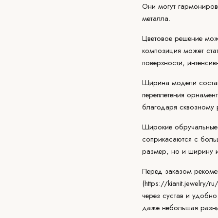
Они могут гармонирова
металла.
Цветовое решение мо
композиция может стат
поверхности, интенсив
Ширина модели состав
переплетения орнамент
благодаря сквозному 
Широкие обручальные 
соприкасаются с боль
размер, но и ширину 
Перед заказом рекоме
(
https://kianit.jewelry/
через сустав и удобно
даже небольшая разн