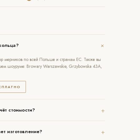
+
кольца?
р мерников по всей Польше и странам ЕС. Также вы
шем шоуруме: Browary Warszawskie, Grzybowska 43A,
ЕСПЛАТНО
+
чёт стоимости?
+
ет изготовление?