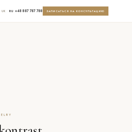
+48 887 787 788
UK
RU
ЗАПИСАТЬСЯ НА КОНСУЛЬТАЦИЮ
WELRY
kontrast