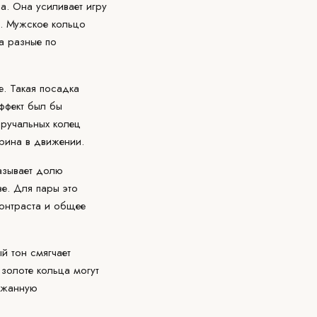
а. Она усиливает игру
м. Мужское кольцо
а разные по
е. Такая посадка
ффект был бы
бручальных колец
ирина в движении.
казывает долю
ве. Для пары это
контраста и общее
й тон смягчает
 золоте кольца могут
ержанную