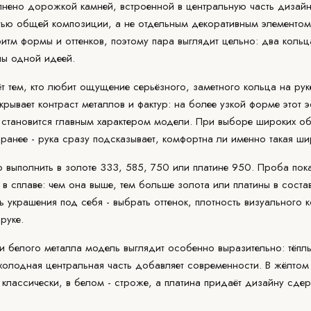
олнено дорожкой
камней
, встроенной в центральную часть дизайн
астью общей композиции, а не отдельным декоративным элементо
итм формы и оттенков, поэтому пара выглядит цельно: два кольц
ны одной идеей.
 тем, кто любит ощущение серьёзного, заметного кольца на рук
ывает контраст металлов и фактур: на более узкой форме этот э
н становится главным характером модели. При выборе широких о
ранее - рука сразу подсказывает, комфортна ли именно такая ш
жно выполнить в золоте 333, 585, 750 или платине 950. Проба по
в сплаве: чем она выше, тем больше золота или платины в соста
 украшения под себя - выбрать оттенок, плотность визуального 
руке.
и белого металла модель выглядит особенно выразительно: тёплы
холодная центральная часть добавляет современности. В жёлтом
 классически, в белом - строже, а платина придаёт дизайну сд