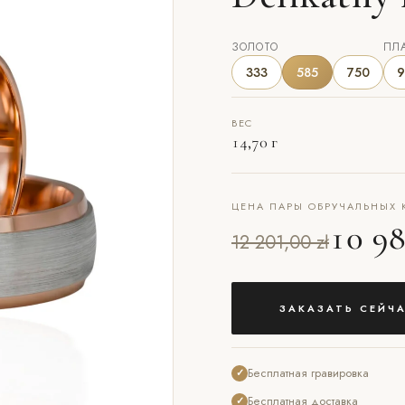
ЗОЛОТО
ПЛ
333
585
750
9
ВЕС
14,70 г
ЦЕНА ПАРЫ ОБРУЧАЛЬНЫХ 
10 98
12 201,00 zł
ЗАКАЗАТЬ СЕЙЧ
Бесплатная гравировка
✓
Бесплатная доставка
✓