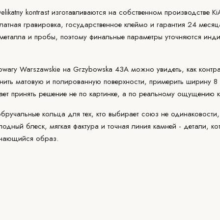
likatny kontrast изготавливаются на собственном производстве K
атная гравировка, государственное клеймо и гарантия 24 месяца
металла и пробы, поэтому финальные параметры уточняются инд
owary Warszawskie на Grzybowska 43A можно увидеть, как контра
внить матовую и полированную поверхности, примерить ширину 8
ает принять решение не по картинке, а по реальному ощущению к
то обручальные кольца для тех, кто выбирает союз не одинаковости
олодный блеск, мягкая фактура и точная линия камней - детали, к
инающийся образ.