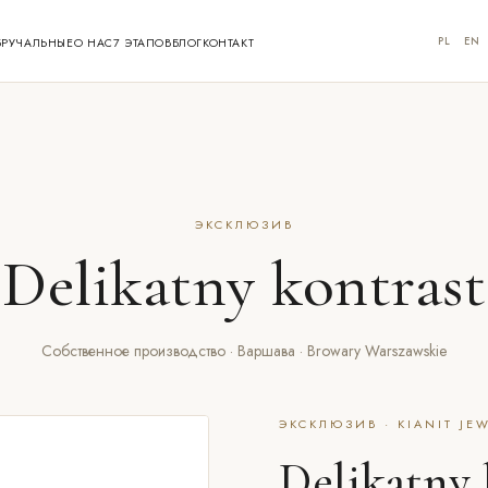
PL
EN
БРУЧАЛЬНЫЕ
О НАС
7 ЭТАПОВ
БЛОГ
КОНТАКТ
ЭКСКЛЮЗИВ
Delikatny kontrast
Собственное производство · Варшава · Browary Warszawskie
ЭКСКЛЮЗИВ · KIANIT JE
Delikatny 