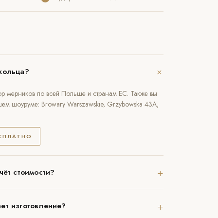
+
кольца?
р мерников по всей Польше и странам ЕС. Также вы
шем шоуруме: Browary Warszawskie, Grzybowska 43A,
ЕСПЛАТНО
+
чёт стоимости?
+
ет изготовление?