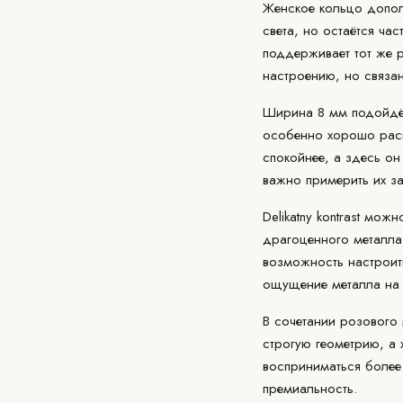
Женское кольцо доп
света, но остаётся ч
поддерживает тот же р
настроению, но связа
Ширина 8 мм подойдёт
особенно хорошо раскр
спокойнее, а здесь о
важно примерить их за
Delikatny kontrast мо
драгоценного металла 
возможность настроить
ощущение металла на 
В сочетании розового 
строгую геометрию, а 
восприниматься более
премиальность.