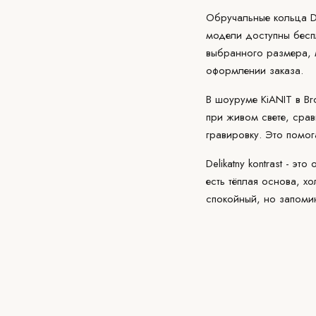
Обручальные кольца De
модели доступны беспл
выбранного размера, 
оформлении заказа.
В
шоуруме KiANIT
в Br
при живом свете, сра
гравировку
. Это помог
Delikatny kontrast - э
есть тёплая основа, х
спокойный, но запом