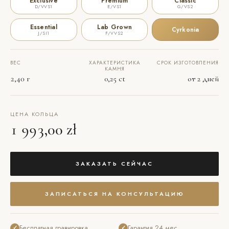
Exclusive
Premium
Classic
D/VVS1
E/VS1
G/VS2
Essential
Lab Grown
Cyrkonia
J/SI1
F/VVS2
ВЕС
ХАРАКТЕРИСТИКА
СРОК ИЗГОТОВЛЕНИЯ
КАМНЯ
2,40 г
0,25 ct
от 2 дней
ЦЕНА КОЛЬЦА
1 993,00 zł
ЗАКАЗАТЬ СЕЙЧАС
ЗАПИСАТЬСЯ НА КОНСУЛЬТАЦИЮ
Бесплатная гравировка
Гарантия 24 мес.
✓
✓