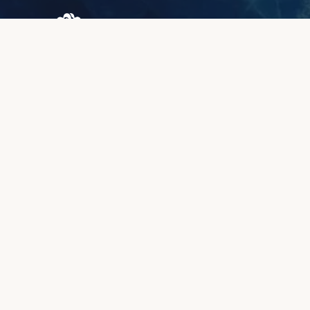
Browary Warszawskie
Grzybowska 43A
00-844 Варшава
+48 887 787 788
ИНФОРМАЦИЯ
О нас
Зона клиентов
Качество и гарантия
Методы оплаты
Сроки изготовления
Рекламации и возврат