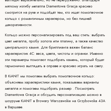
выглядит выразительно, но не перегруженно. Благодаря
мягкому изгибу металла Diamentowa Gracja красиво
смотрится на руке и подойдёт тем, кто ищет помолвочное
кольцо с романтичным характером, но без лишней
декоративности.
Кольцо можно персонализировать под ваш стиль: выбрать
цвет металла, пробу золота или платину, а также качество
центрального камня. Для бриллианта важен баланс
характеристик 4C: веса,
цвета
, чистоты и огранки. Именно
эти параметры помогают подобрать камень, который будет
гармонично выглядеть в оправе и красиво играть на свету.
В KiANIT мы помогаем выбрать помолвочное кольцо:
объясняем характеристики камня, показываем варианты
металла и помогаем подобрать
размер
. Посмотреть
Diamentowa Gracja и обсудить персонализацию можно в
шоуруме KiANIT
в Browary Warszawskie на Grzybowska 43A
в Варшаве.