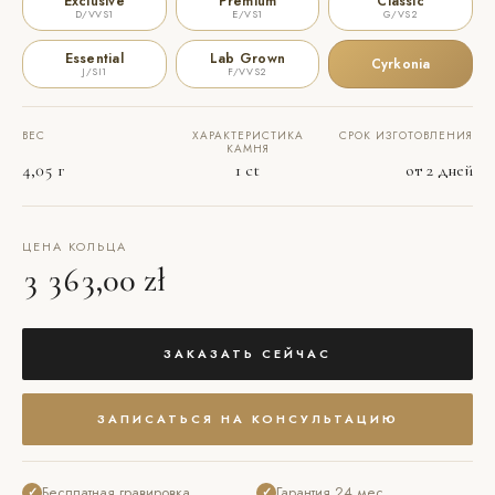
Exclusive
Premium
Classic
D/VVS1
E/VS1
G/VS2
Essential
Lab Grown
Cyrkonia
J/SI1
F/VVS2
ВЕС
ХАРАКТЕРИСТИКА
СРОК ИЗГОТОВЛЕНИЯ
КАМНЯ
4,05 г
1 ct
от 2 дней
ЦЕНА КОЛЬЦА
3 363,00 zł
ЗАКАЗАТЬ СЕЙЧАС
ЗАПИСАТЬСЯ НА КОНСУЛЬТАЦИЮ
Бесплатная гравировка
Гарантия 24 мес.
✓
✓