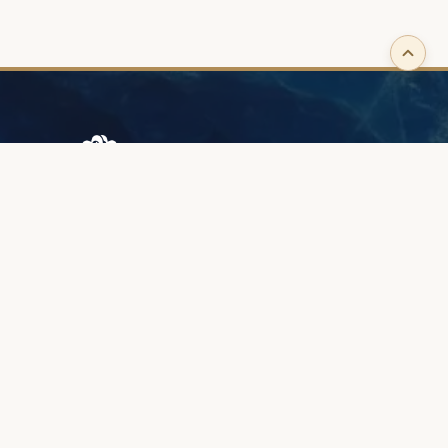
Browary Warszawskie
Grzybowska 43A
00-844 Варшава
+48 887 787 788
ИНФОРМАЦИЯ
О нас