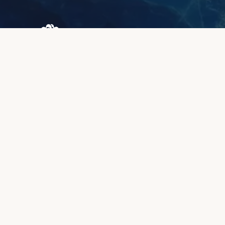
Browary Warszawskie
Grzybowska 43A
00-844 Варшава
+48 887 787 788
ИНФОРМАЦИЯ
О нас
Зона клиентов
Качество и гарантия
Методы оплаты
Сроки изготовления