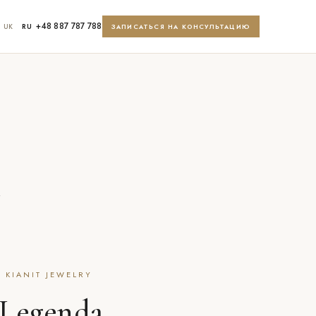
+48 887 787 788
UK
RU
ЗАПИСАТЬСЯ НА КОНСУЛЬТАЦИЮ
a
 KIANIT JEWELRY
 Legenda