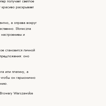
тер получает светлое
у красиво раскрывает
антно, а оправа вокруг
ственно. Słoneczna
 настроением и
рое становится личной
 предложения: оно
та или платину, а
, чтобы он гармонично
ению.
Browary Warszawskie