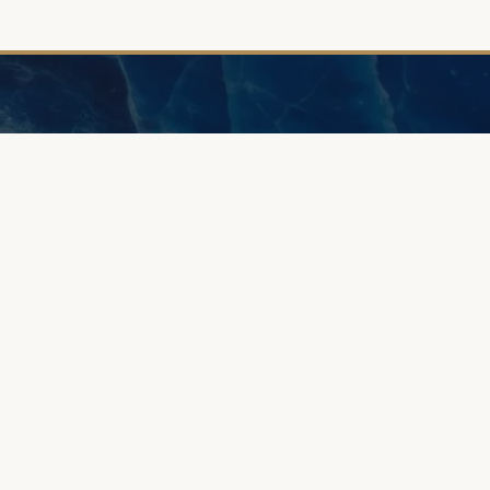
ИНФОРМАЦИ
О нас
Browary Warszawskie
Зона клиентов
Grzybowska 43A
Качество и гарант
00-844 Варшава
Методы оплаты
Сроки изготовлен
+48 887 787 788
Рекламации и воз
Записаться на вст
© 2026 KiANIT JEWELRY - Browary Warszawskie, Варшава