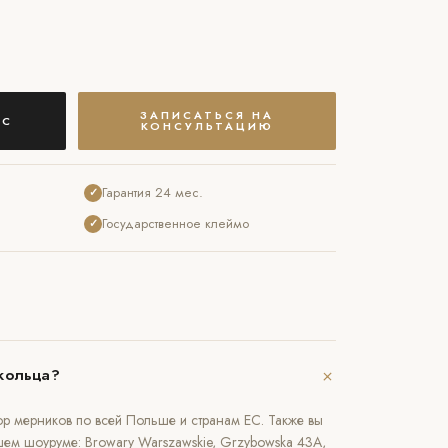
ЗАПИСАТЬСЯ НА
АС
КОНСУЛЬТАЦИЮ
Гарантия 24 мес.
✓
Государственное клеймо
✓
+
кольца?
р мерников по всей Польше и странам ЕС. Также вы
шем шоуруме: Browary Warszawskie, Grzybowska 43A,