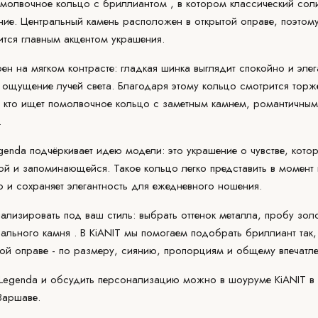
молвочное кольцо с бриллиантом
, в котором классический соли
ние. Центральный камень расположен в открытой оправе, поэтом
ится главным акцентом украшения.
н на мягком контрасте: гладкая шинка выглядит спокойно и элег
ощущение лучей света. Благодаря этому кольцо смотрится торже
, кто ищет помолвочное кольцо с заметным камнем, романтичным
.
genda подчёркивает идею модели: это украшение о чувстве, кото
кой и запоминающейся. Такое кольцо легко представить в момент
о и сохраняет элегантность для ежедневного ношения.
изировать под ваш стиль: выбрать оттенок металла, пробу золо
рального камня
. В KiANIT мы помогаем подобрать бриллиант так
той оправе - по размеру, сиянию, пропорциям и общему впечатл
 Legenda и обсудить персонализацию можно в
шоуруме KiANIT
в 
Варшаве.