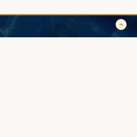
ДСТВО
СОВЕТЫ
воё кольцо
На каком пальце - помолвочное?
- идеи
На какой руке носить
е из вашего золота
обручальное?
ь обручальные?
Как подобрать размер?
Как ухаживать за кольцом?
Как выбрать помолвочное?
Политика конфиденциальности
Регламент
Контакты