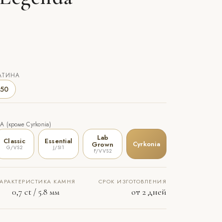
АТИНА
50
 (кроме Cyrkonia)
Lab
Classic
Essential
Cyrkonia
Grown
G/VS2
J/SI1
F/VVS2
АРАКТЕРИСТИКА КАМНЯ
СРОК ИЗГОТОВЛЕНИЯ
0,7 ct / 5.8 мм
от 2 дней