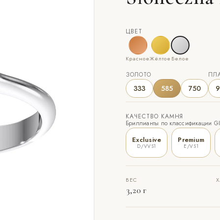
ЦВЕТ
Красное
Жёлтое
Белое
ЗОЛОТО
ПЛ
333
585
750
9
КАЧЕСТВО КАМНЯ
Бриллианты по классификации GIA
Exclusive
Premium
D/VVS1
E/VS1
ВЕС
Х
3,20 г