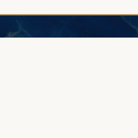
Я
ПОМОЩЬ
РУКОВО
Как сделать заказ?
Создайте с
Как измерить размер?
Гравировка 
ия
Заказать набор мерников
Изготовлени
Бриллианты и их выбор
Как выбрат
ия
Доставка и гарантия
врат
Проба золота
речу
Прайс