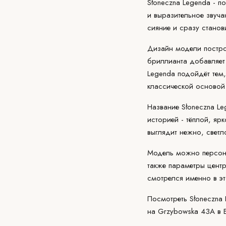
Słoneczna Legenda -
по
и выразительное звуча
сияние и сразу станов
Дизайн модели построе
бриллианта добавляет 
Legenda подойдёт тем
классической основой
Название Słoneczna Le
историей - тёплой, яр
выглядит нежно, светл
Модель можно персонал
также параметры
цент
смотрелся именно в э
Посмотреть Słoneczna
на Grzybowska 43A в 