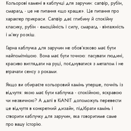
Кольорові камені в каблучці для заручин: сапфір, рубін,
смарагд - це не питання «що краще». Це питання про
характер прикраси. Сапфір дає глибину й спокійну
класику, рубін - емоційність і силу, смарагд - вінтажність
і м’яку розкіш.
Гарна каблучка для заручин не обов’язково має бути
найпомітнішою. Вона має бути точною: пасувати людині,
красиво виглядати на руці, поєднуватися з металом і не
втрачати сенсу з роками.
Якщо ви обираєте кольоровий камінь уперше, почніть із
відчуття: якою має бути каблучка - спокійною, яскравою
чи незвичною? А далі в KiANIT допоможуть перевести
це відчуття в конкретний дизайн, підібрати камінь і
створити каблучку для заручин, яка говоритиме саме
про вашу історію.