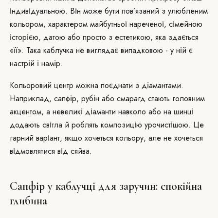
індивідуальною. Він може бути пов’язаний з улюбленим
кольором, характером майбутньої нареченої, сімейною
історією, датою або просто з естетикою, яка здається
«її». Така каблучка не виглядає випадковою - у ній є
настрій і намір.
Кольоровий центр можна поєднати з діамантами.
Наприклад, сапфір, рубін або смарагд стають головним
акцентом, а невеликі діаманти навколо або на шинці
додають світла й роблять композицію урочистішою. Це
гарний варіант, якщо хочеться кольору, але не хочеться
відмовлятися від сяйва.
Сапфір у каблучці для заручин: спокійна
глибина