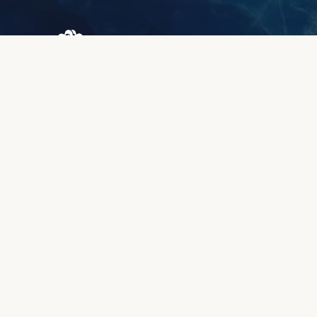
Browary Warszawskie
Grzybowska 43A
00-844 Варшава
+48 887 787 788
ІНФОРМАЦІЯ
Про нас
Зона клієнтів
Якість та гарантія
Способи оплати
Строки виготовлення