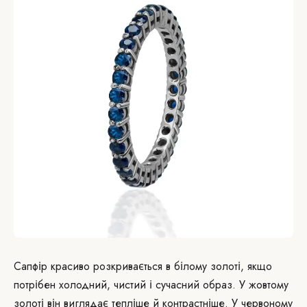
Сапфір красиво розкривається в білому золоті, якщо
потрібен холодний, чистий і сучасний образ. У жовтому
золоті він виглядає тепліше й контрастніше. У червоному