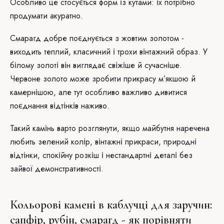
Особливо це стосується форм із кутами: їх потрібно
продумати акуратно.
Смарагд добре поєднується з жовтим золотом -
виходить теплий, класичний і трохи вінтажний образ. У
білому золоті він виглядає свіжіше й сучасніше.
Червоне золото може зробити прикрасу м’якшою й
камернішою, але тут особливо важливо дивитися
поєднання відтінків наживо.
Такий камінь варто розглянути, якщо майбутня наречена
любить зелений колір, вінтажні прикраси, природні
відтінки, спокійну розкіш і нестандартні деталі без
зайвої демонстративності.
Кольорові камені в каблучці для заручин:
сапфір, рубін, смарагд - як порівняти