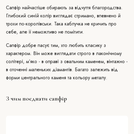
Сапфір найчастіше обирають за відчуття благородства.
Глибокий синій колір виглядає стримано, впевнено й
трохи по-королівськи. Така каблучка не кричить про
себе, але її неможливо не помітити.
Сапфір добре пасує тим, хто любить класику з
характером. Він може виглядати строго в лаконічному
солітері, м’яко - в оправі з овальним каменем, вінтажно -
в оточенні маленьких діамантів. Багато залежить від
форми центрального каменя та кольору металу.
З чим поєднати сапфір