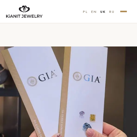
PL
EN
UK
RU