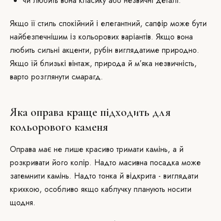
чи любить вона класику або незвичні деталі.
Якщо її стиль спокійний і елегантний, сапфір може бути
найбезпечнішим із кольорових варіантів. Якщо вона
любить сильні акценти, рубін виглядатиме природно.
Якщо їй близькі вінтаж, природа й м’яка незвичність,
варто розглянути смарагд.
Яка оправа краще підходить для
кольорового каменя
Оправа має не лише красиво тримати камінь, а й
розкривати його колір. Надто масивна посадка може
затемнити камінь. Надто тонка й відкрита - виглядати
крихкою, особливо якщо каблучку планують носити
щодня.