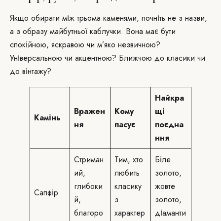
Якщо обирати між трьома каменями, почніть не з назви,
а з образу майбутньої каблучки. Вона має бути
спокійною, яскравою чи м’яко незвичною?
Універсальною чи акцентною? Ближчою до класики чи
до вінтажу?
Найкра
Вражен
Кому
щі
Камінь
ня
пасує
поєдна
ння
Стриман
Тим, хто
Біле
ий,
любить
золото,
глибоки
класику
жовте
Сапфір
й,
з
золото,
благоро
характер
діаманти