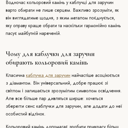
Водночас кольоровий камінь у каблучці для заручин
варто обирати не лише серцем. Важливо зрозуміти, як
він виглядатиме щодня, з яким металом поєднується,
яку оправу краще обрати та наскільки гармонійно камінь
пасує майбутній нареченій.
Чому для каблучки для заручин
обирають кольоровий камінь
Класична
каблучка для заручин
найчастіше асоціюється
з діамантом. Він універсальний, добре працює зі
світлом і залишається зрозумілим символом освідчення.
Але все більше пар дивляться ширше: хочеться
зберегти сенс каблучки для заручин, але додати до неї
особистий відтінок.
Кольоровий камінь допомагає зробити прикрасу більш