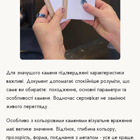
Для значущого каменя підтверджені характеристики
важливі. Документ допомагає спокійніше розуміти, що
саме ви обираєте: походження, основні параметри та
особливості каменя. Водночас сертифікат не замінює
живого перегляду.
Особливо з кольоровими каменями візуальне враження
має велике значення. Відтінок, глибина кольору,
прозорість, форма, поєднання з металом - усе це краще