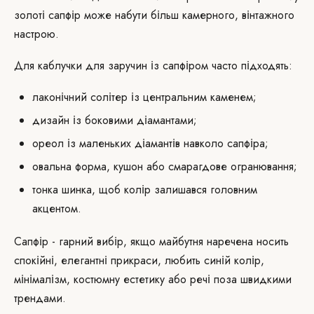
золоті сапфір може набути більш камерного, вінтажного
настрою.
Для каблучки для заручин із сапфіром часто підходять:
лаконічний солітер із центральним каменем;
дизайн із боковими діамантами;
ореол із маленьких діамантів навколо сапфіра;
овальна форма, кушон або смарагдове огранювання;
тонка шинка, щоб колір залишався головним
акцентом.
Сапфір - гарний вибір, якщо майбутня наречена носить
спокійні, елегантні прикраси, любить синій колір,
мінімалізм, костюмну естетику або речі поза швидкими
трендами.