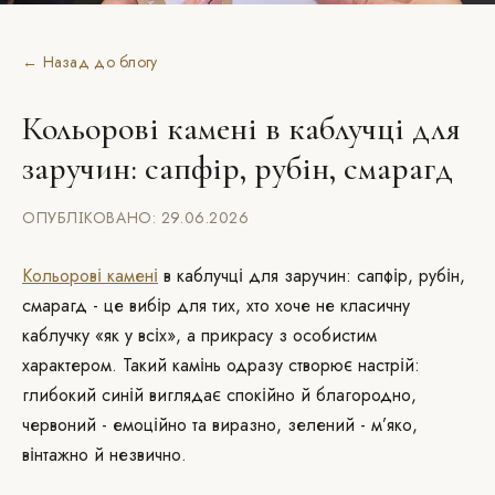
← Назад до блогу
Кольорові камені в каблучці для
заручин: сапфір, рубін, смарагд
ОПУБЛІКОВАНО: 29.06.2026
Кольорові камені
в каблучці для заручин: сапфір, рубін,
смарагд - це вибір для тих, хто хоче не класичну
каблучку «як у всіх», а прикрасу з особистим
характером. Такий камінь одразу створює настрій:
глибокий синій виглядає спокійно й благородно,
червоний - емоційно та виразно, зелений - м’яко,
вінтажно й незвично.