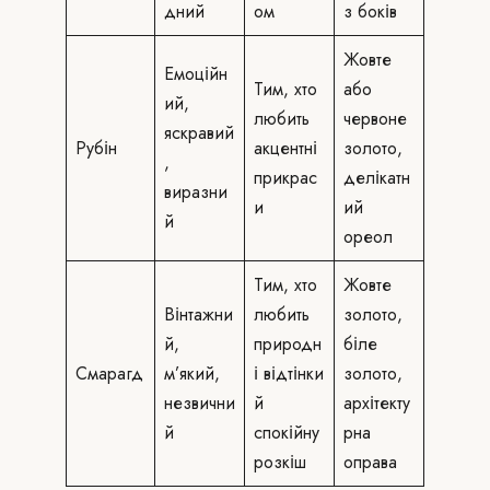
дний
ом
з боків
Жовте
Емоційн
Тим, хто
або
ий,
любить
червоне
яскравий
Рубін
акцентні
золото,
,
прикрас
делікатн
виразни
и
ий
й
ореол
Тим, хто
Жовте
Вінтажни
любить
золото,
й,
природн
біле
Смарагд
м’який,
і відтінки
золото,
незвични
й
архітекту
й
спокійну
рна
розкіш
оправа