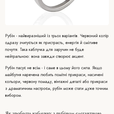
Рубін - найвиразніший із трьох варіантів. Червоний колір
одразу зчитується як пристрасть, енергія й сміливе
почуття. Така каблучка для заручин не буде
нейтральною: вона завжди створює акцент.
Рубін пасує не всім - і саме в цьому його сила. Якщо
майбутня наречена любить помітні прикраси, насичені
кольори, червону помаду, вінтажні деталі або прикраси
з драматичним настроєм, рубін може стати дуже точним
вибором.
Як зробити каблучку з рубіном елегантною