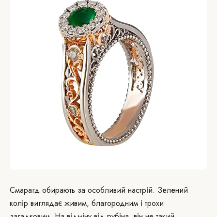
Смарагд обирають за особливий настрій. Зелений
колір виглядає живим, благородним і трохи
загадковим. На відміну від рубіна, він не такий