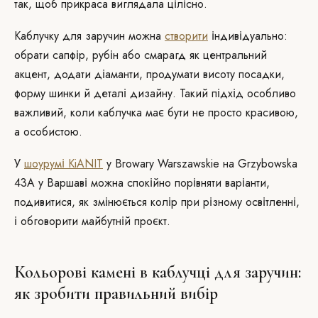
так, щоб прикраса виглядала цілісно.
Каблучку для заручин можна
створити
індивідуально:
обрати сапфір, рубін або смарагд як центральний
акцент, додати діаманти, продумати висоту посадки,
форму шинки й деталі дизайну. Такий підхід особливо
важливий, коли каблучка має бути не просто красивою,
а особистою.
У
шоурумі KiANIT
у Browary Warszawskie на Grzybowska
43A у Варшаві можна спокійно порівняти варіанти,
подивитися, як змінюється колір при різному освітленні,
і обговорити майбутній проєкт.
Кольорові камені в каблучці для заручин:
як зробити правильний вибір