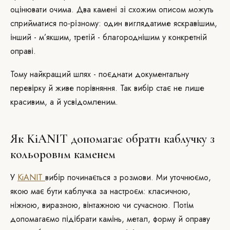
оцінювати очима. Два камені зі схожим описом можуть
сприйматися по-різному: один виглядатиме яскравішим,
інший - м’якшим, третій - благороднішим у конкретній
оправі.
Тому найкращий шлях - поєднати документальну
перевірку й живе порівняння. Так вибір стає не лише
красивим, а й усвідомленим.
Як KiANIT допомагає обрати каблучку з
кольоровим каменем
У
KiANIT
вибір починається з розмови. Ми уточнюємо,
якою має бути каблучка за настроєм: класичною,
ніжною, виразною, вінтажною чи сучасною. Потім
допомагаємо підібрати камінь, метал, форму й оправу