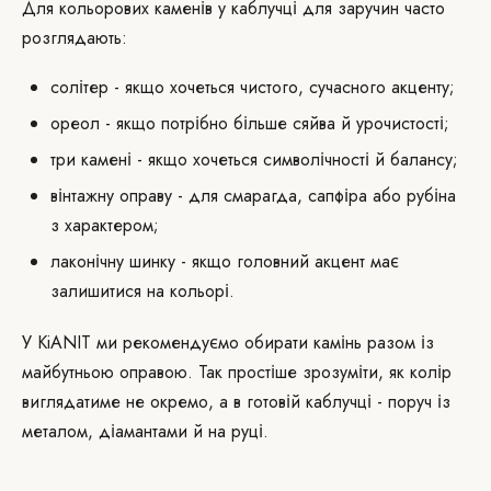
Для кольорових каменів у каблучці для заручин часто
розглядають:
солітер - якщо хочеться чистого, сучасного акценту;
ореол - якщо потрібно більше сяйва й урочистості;
три камені - якщо хочеться символічності й балансу;
вінтажну оправу - для смарагда, сапфіра або рубіна
з характером;
лаконічну шинку - якщо головний акцент має
залишитися на кольорі.
У KiANIT ми рекомендуємо обирати камінь разом із
майбутньою оправою. Так простіше зрозуміти, як колір
виглядатиме не окремо, а в готовій каблучці - поруч із
металом, діамантами й на руці.