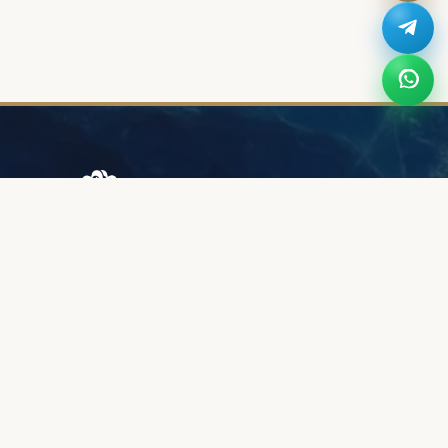
Browary Warszawskie
Grzybowska 43A
00-844 Варшава
+48 887 787 788
ІНФОРМАЦІЯ