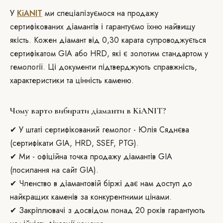
У
KiANIT
ми спеціалізуємося на продажу
сертифікованих діамантів і гарантуємо їхню найвищу
якість. Кожен діамант від 0,30 карата супроводжується
сертифікатом GIA або HRD, які є золотим стандартом у
гемології. Ці документи підтверджують справжність,
характеристики та цінність каменю.
Чому варто вибирати діаманти в KiANIT?
✔ У штаті сертифікований гемолог - Юлія Сяднєва
(сертифікати GIA, HRD, SSEF, PTG).
✔ Ми - офіційна точка продажу діамантів GIA
(посилання на сайт GIA).
✔ Членство в діамантовій біржі дає нам доступ до
найкращих каменів за конкурентними цінами.
✔ Закріплювачі з досвідом понад 20 років гарантують