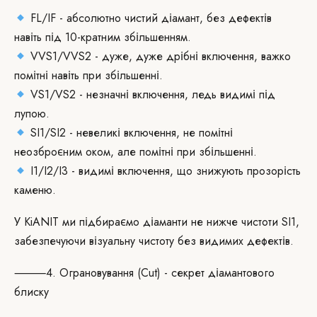
FL/IF - абсолютно чистий діамант, без дефектів
навіть під 10-кратним збільшенням.
VVS1/VVS2 - дуже, дуже дрібні включення, важко
помітні навіть при збільшенні.
VS1/VS2 - незначні включення, ледь видимі під
лупою.
SI1/SI2 - невеликі включення, не помітні
неозброєним оком, але помітні при збільшенні.
I1/I2/I3 - видимі включення, що знижують прозорість
каменю.
У KiANIT ми підбираємо діаманти не нижче чистоти SI1,
забезпечуючи візуальну чистоту без видимих дефектів.
⸻4. Ограновування (Cut) - секрет діамантового
блиску