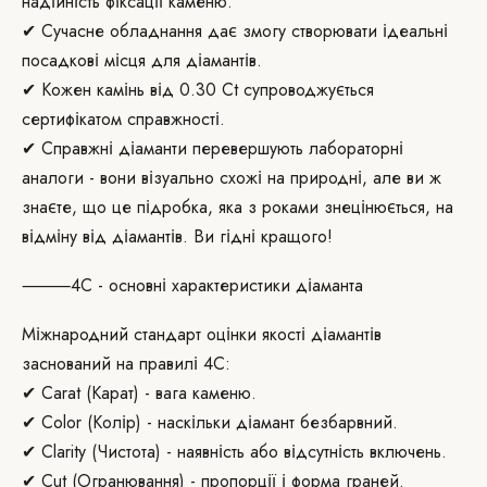
надійність фіксації каменю.
✔ Сучасне обладнання дає змогу створювати ідеальні
посадкові місця для діамантів.
✔ Кожен камінь від 0.30 Ct супроводжується
сертифікатом справжності.
✔ Справжні діаманти перевершують лабораторні
аналоги - вони візуально схожі на природні, але ви ж
знаєте, що це підробка, яка з роками знецінюється, на
відміну від діамантів. Ви гідні кращого!
⸻4С - основні характеристики діаманта
Міжнародний стандарт оцінки якості діамантів
заснований на правилі 4С:
✔ Carat (Карат) - вага каменю.
✔ Color (Колір) - наскільки діамант безбарвний.
✔ Clarity (Чистота) - наявність або відсутність включень.
✔ Cut (Огранювання) - пропорції і форма граней.