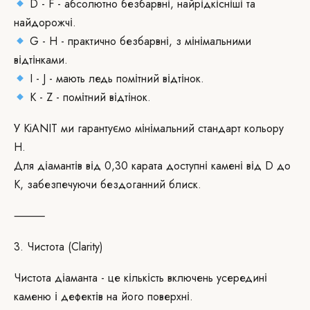
D - F - абсолютно безбарвні, найрідкісніші та
найдорожчі.
G - H - практично безбарвні, з мінімальними
відтінками.
I - J - мають ледь помітний відтінок.
K - Z - помітний відтінок.
У KiANIT ми гарантуємо мінімальний стандарт кольору
H.
Для діамантів від 0,30 карата доступні камені від D до
K, забезпечуючи бездоганний блиск.
⸻
3. Чистота (Clarity)
Чистота діаманта - це кількість включень усередині
каменю і дефектів на його поверхні.