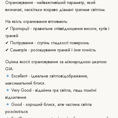
Ограновування - найважливіший параметр, який
визначає, наскільки яскраво діамант гратиме світлом.
На якість огранювання впливають:
✔ Пропорції - правильне співвідношення висоти, кутів і
граней.
✔ Полірування - ступінь гладкості поверхонь.
✔ Симетрія - розташування граней і їхня точність.
Оцінка якості ограновування за міжнародною шкалою
GIA:
Excellent - ідеальне світловідображення,
максимальний блиск.
Very Good - відмінна гра світла, ледь помітні
відхилення.
Good - хороший блиск, але частина світла
розсіюється.