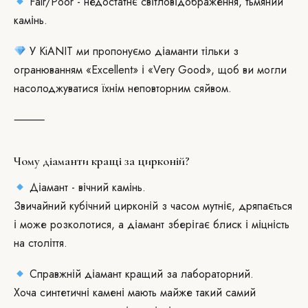
Fair/Poor - недостатнє світловідображення, тьмяний
камінь.
У KiANIT ми пропонуємо діаманти тільки з
огранюванням «Excellent» і «Very Good», щоб ви могли
насолоджуватися їхнім неповторним сяйвом.
⸻
Чому діаманти кращі за цирконій?
Діамант - вічний камінь.
Звичайний кубічний цирконій з часом мутніє, дряпається
і може розколотися, а діамант зберігає блиск і міцність
на століття.
Справжній діамант кращий за лабораторний.
Хоча синтетичні камені мають майже такий самий