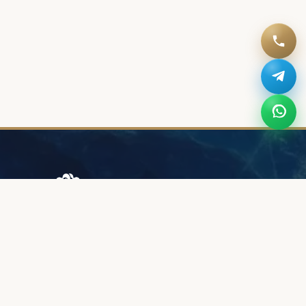
Browary Warszawskie
Grzybowska 43A
00-844 Варшава
+48 887 787 788