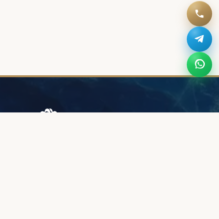
Browary Warszawskie
Grzybowska 43A
00-844 Warszawa
+48 887 787 788