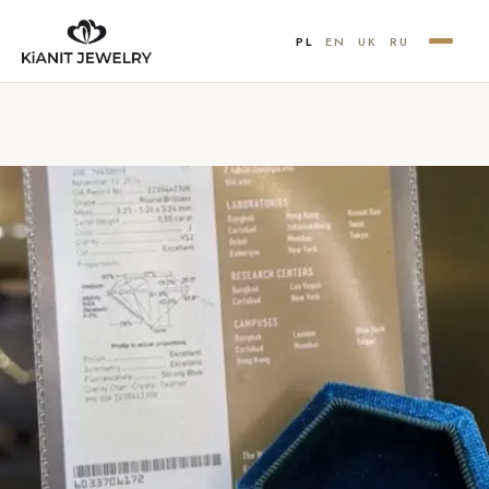
PL
EN
UK
RU