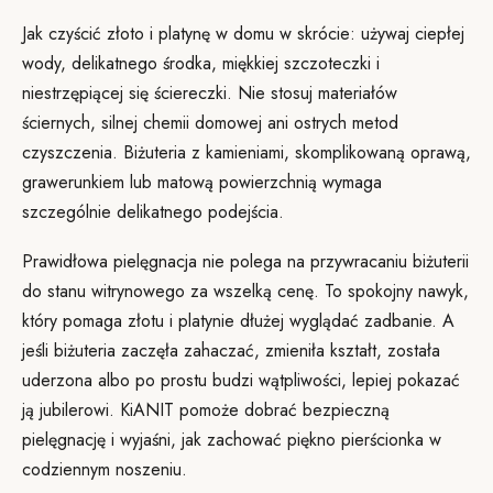
Jak czyścić złoto i platynę w domu w skrócie: używaj ciepłej
wody, delikatnego środka, miękkiej szczoteczki i
niestrzępiącej się ściereczki. Nie stosuj materiałów
ściernych, silnej chemii domowej ani ostrych metod
czyszczenia. Biżuteria z kamieniami, skomplikowaną oprawą,
grawerunkiem lub matową powierzchnią wymaga
szczególnie delikatnego podejścia.
Prawidłowa pielęgnacja nie polega na przywracaniu biżuterii
do stanu witrynowego za wszelką cenę. To spokojny nawyk,
który pomaga złotu i platynie dłużej wyglądać zadbanie. A
jeśli biżuteria zaczęła zahaczać, zmieniła kształt, została
uderzona albo po prostu budzi wątpliwości, lepiej pokazać
ją jubilerowi. KiANIT pomoże dobrać bezpieczną
pielęgnację i wyjaśni, jak zachować piękno pierścionka w
codziennym noszeniu.