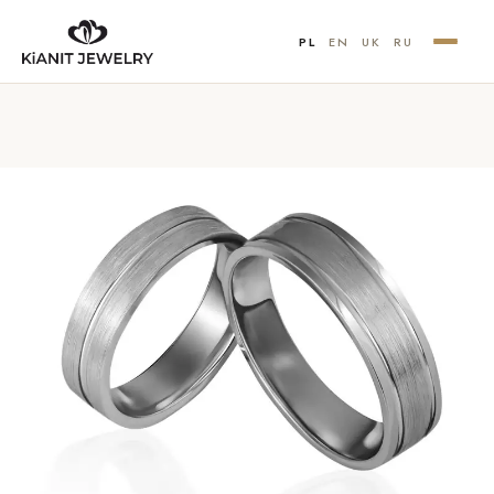
PL
EN
UK
RU