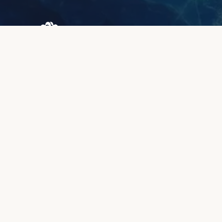
Browary Warszawskie
Grzybowska 43A
00-844 Warszawa
+48 887 787 788
INFORMACJE
O nas
Strefa klienta
Jakość i gwarancja
Metody płatności
Czas realizacji