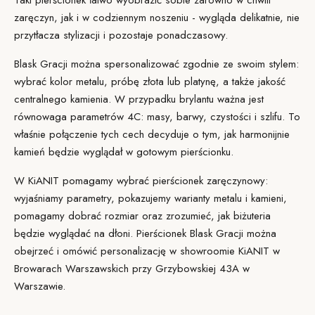
Taki pierścionek łatwo wyobrazić sobie zarówno w chwili
zaręczyn, jak i w codziennym noszeniu - wygląda delikatnie, nie
przytłacza stylizacji i pozostaje ponadczasowy.
Blask Gracji można spersonalizować zgodnie ze swoim stylem:
wybrać kolor metalu, próbę złota lub platynę, a także jakość
centralnego kamienia. W przypadku brylantu ważna jest
równowaga parametrów 4C: masy, barwy, czystości i szlifu. To
właśnie połączenie tych cech decyduje o tym, jak harmonijnie
kamień będzie wyglądał w gotowym pierścionku.
W KiANIT pomagamy wybrać pierścionek zaręczynowy:
wyjaśniamy parametry, pokazujemy warianty metalu i kamieni,
pomagamy dobrać
rozmiar
oraz zrozumieć, jak biżuteria
będzie wyglądać na dłoni. Pierścionek Blask Gracji można
obejrzeć i omówić personalizację w
showroomie KiANIT
w
Browarach Warszawskich przy Grzybowskiej 43A w
Warszawie.