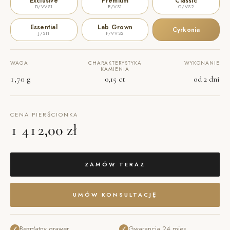
Exclusive
Premium
Classic
D/VVS1
E/VS1
G/VS2
Essential
Lab Grown
Cyrkonia
J/SI1
F/VVS2
WAGA
CHARAKTERYSTYKA
WYKONANIE
KAMIENIA
1,70 g
0,15 ct
od 2 dni
CENA PIERŚCIONKA
1 412,00 zł
ZAMÓW TERAZ
UMÓW KONSULTACJĘ
Bezpłatny grawer
Gwarancja 24 mies.
✓
✓