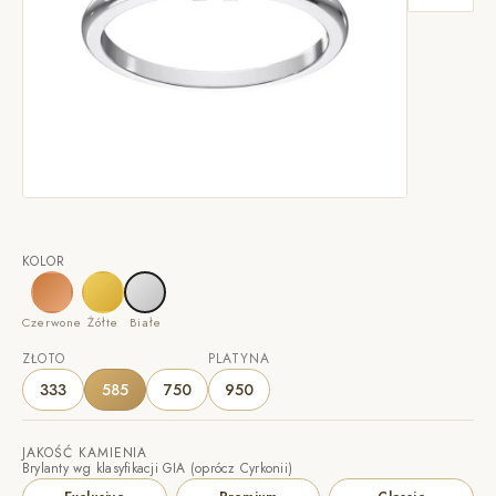
KOLOR
Czerwone
Żółte
Białe
ZŁOTO
PLATYNA
333
585
750
950
JAKOŚĆ KAMIENIA
Brylanty wg klasyfikacji GIA (oprócz Cyrkonii)