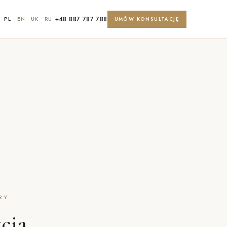
+48 887 787 788
PL
EN
UK
RU
UMÓW KONSULTACJĘ
RY
cia