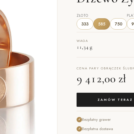
ZŁOTO
PLA
333
585
750
9
WAGA
11,34 g
CENA PARY OBRĄCZEK ŚLUB
9 412,00 zł
ZAMÓW TERAZ
Bezpłatny grawer
✓
Bezpłatna dostawa
✓