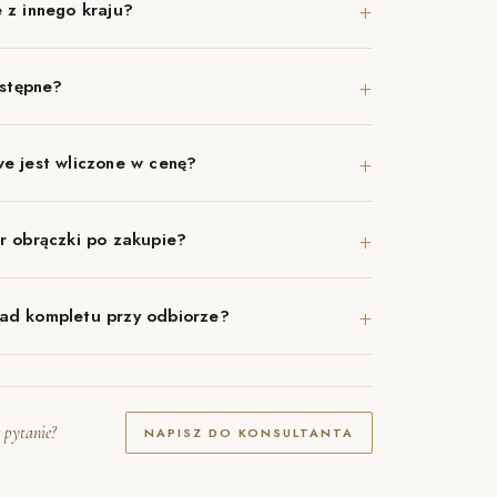
+
 z innego kraju?
+
ostępne?
+
e jest wliczone w cenę?
+
r obrączki po zakupie?
+
ad kompletu przy odbiorze?
 pytanie?
NAPISZ DO KONSULTANTA