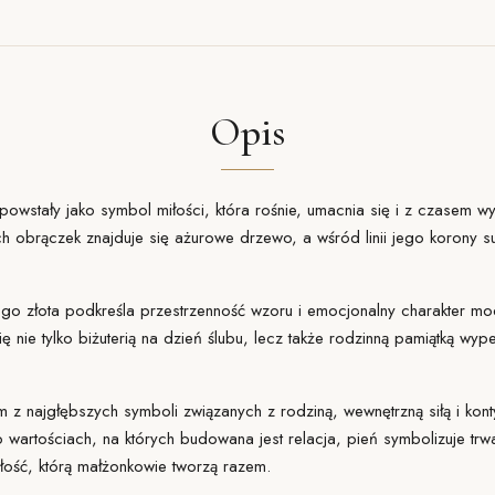
Opis
powstały jako symbol miłości, która rośnie, umacnia się i z czasem 
 obrączek znajduje się ażurowe drzewo, a wśród linii jego korony subt
o złota podkreśla przestrzenność wzoru i emocjonalny charakter mod
ę nie tylko biżuterią na dzień ślubu, lecz także rodzinną pamiątką wypeł
m z najgłębszych symboli związanych z rodziną, wewnętrzną siłą i kont
 wartościach, na których budowana jest relacja, pień symbolizuje trwa
złość, którą małżonkowie tworzą razem.