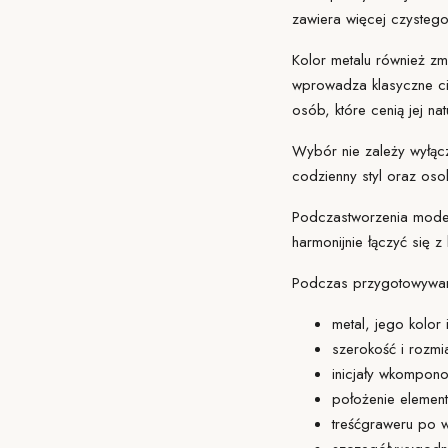
zawiera więcej czystego
Kolor metalu również zm
wprowadza klasyczne cie
osób, które cenią jej nat
Wybór nie zależy wyłącz
codzienny styl oraz oso
Podczas
tworzenia mode
harmonijnie łączyć się z
Podczas przygotowywan
metal, jego kolor 
szerokość i rozmi
inicjały wkompon
położenie elemen
treść
graweru po w