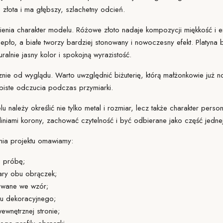
 złota i ma głębszy, szlachetny odcień.
ienia charakter modelu. Różowe złoto nadaje kompozycji miękkość i e
pło, a białe tworzy bardziej stonowany i nowoczesny efekt. Platyna
uralnie jasny kolor i spokojną wyrazistość.
nie od wyglądu. Warto uwzględnić biżuterię, którą małżonkowie już n
biste odczucia podczas przymiarki.
lu
należy określić nie tylko metal i rozmiar, lecz także charakter persona
 liniami korony, zachować czytelność i być odbierane jako część jedne
ia projektu
omawiamy
:
i próbę;
ary obu obrączek;
owane we wzór;
tu dekoracyjnego;
ewnętrznej stronie
;