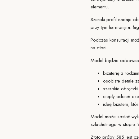
elementu.
Szeroki profil nadaje 
przy tym harmonijna: ł
Podczas konsultacji moż
na dłoni.
Model będzie odpowiedn
biżuterię z rodzin
osobiste detale 
szerokie obrączki
ciepły odcień cz
ideę biżuterii, kt
Model może zostać wykon
szlachetnego w stopie.
Złoto próby 585 jest cz