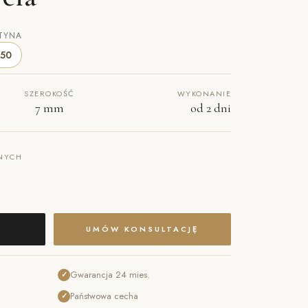
TYNA
50
SZEROKOŚĆ
WYKONANIE
7 mm
od 2 dni
NYCH
UMÓW KONSULTACJĘ
Gwarancja 24 mies.
✓
Państwowa cecha
✓