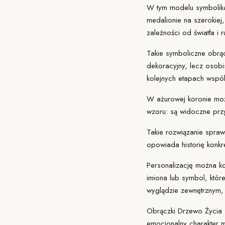
W tym modelu symbolika
medalionie na szerokiej,
zależności od światła i r
Takie symboliczne obrąc
dekoracyjny, lecz osobi
kolejnych etapach wspó
W ażurowej koronie możn
wzoru: są widoczne przy
Takie rozwiązanie spraw
opowiada historię konkr
Personalizację można ko
imiona lub symbol, któr
wyglądzie zewnętrznym, j
Obrączki Drzewo Życia s
emocjonalny charakter 