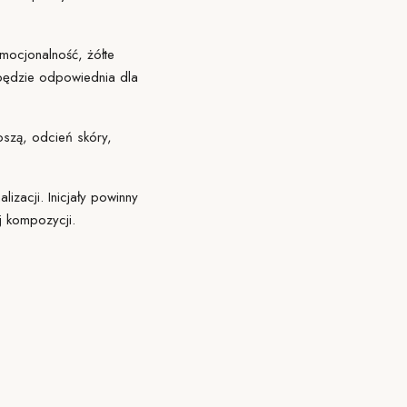
mocjonalność, żółte
 będzie odpowiednia dla
oszą, odcień skóry,
lizacji. Inicjały powinny
j kompozycji.