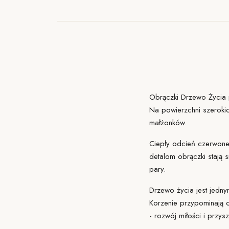
Obrączki
Drzewo Życia
Na powierzchni szerokich
małżonków.
Ciepły odcień czerwoneg
detalom obrączki stają si
pary.
Drzewo życia jest jedny
Korzenie przypominają o
- rozwój miłości i przys