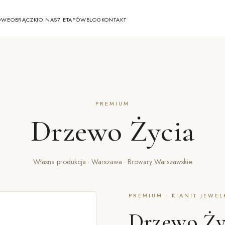
OWE
OBRĄCZKI
O NAS
7 ETAPÓW
BLOG
KONTAKT
PREMIUM
Drzewo Życia
Własna produkcja · Warszawa · Browary Warszawskie
PREMIUM · KIANIT JEWEL
Drzewo Ży