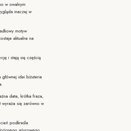
ono w owalnym
wygląda inaczej w
ypadkowy motyw
ostaje aktualne na
ę i stają się częścią
głównej idei biżuteria
a.
żna data, krótka fraza,
t
wyraża się zarówno w
dcień podkreśla
 złożonego ażurowego