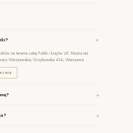
+
zki?
ików na terenie całej Polski i krajów UE. Można też
owary Warszawskie, Grzybowska 43A, Warszawa.
ATNIE
+
enę?
+
ja?