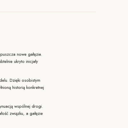
wypuszcza nowe gałęzie.
elnie ukryto inicjały
elu. Dzięki osobistym
nioną historią konkretnej
ynuacją wspólnej drogi.
łość związku, a gałęzie