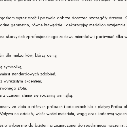
obrączkom wyrazistość i pozwala dobrze dostrzec szczegóły drzewa.
agodna geometria, równe krawędzie i dekoracyjny medalion wzajemnie
na skorzystać z
profesjonalnego zestawu mierników
i porównać kilka 
i dla małżonków, którzy cenią:
ną symboliką;
zamiast standardowych zdobień;
 z wyrazistym akcentem;
erwonego złota;
óra z czasem stanie się rodzinną pamiątką.
any ze złota o różnych próbach i odcieniach lub z platyny.
Próba
ok
 Wpływa na odcień, właściwości materiału, wagę oraz końcową wycenę
ęsto wybierane do biżuterii przeznaczonej do regularnego noszenia.