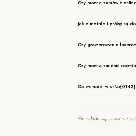
Czy można zamówić online
Jakie metale i próby są d
Czy grawerowanie laserow
Czy można zmienić rozmia
Co wchodzi w sk\u{0142}
Nie znalazłeś odpowiedzi na swoje