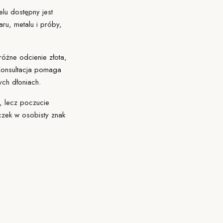
lu dostępny jest
u, metalu i próby,
żne odcienie złota,
Konsultacja pomaga
ych dłoniach.
i, lecz poczucie
rączek w osobisty znak