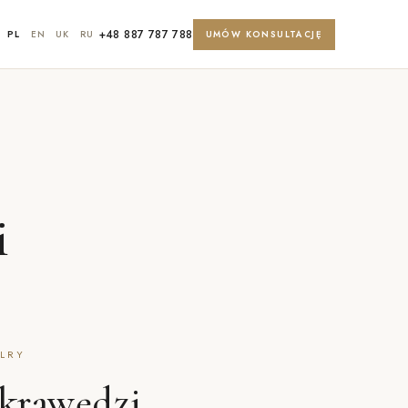
+48 887 787 788
PL
EN
UK
RU
UMÓW KONSULTACJĘ
i
ELRY
krawędzi