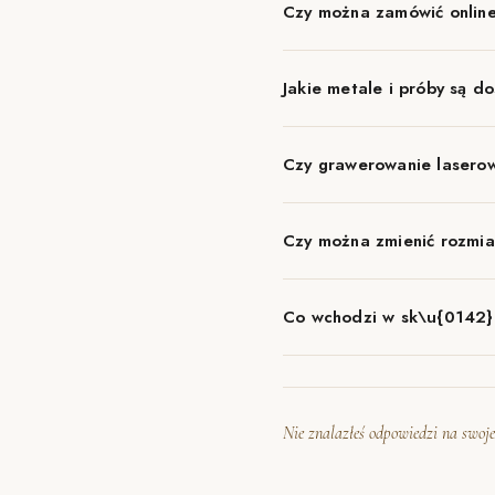
Czy można zamówić online
Jakie metale i próby są d
Czy grawerowanie laserow
Czy można zmienić rozmia
Co wchodzi w sk\u{0142}
Nie znalazłeś odpowiedzi na swoje