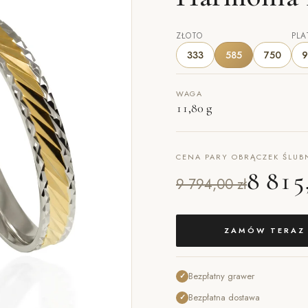
ZŁOTO
PLA
333
585
750
9
WAGA
11,80 g
CENA PARY OBRĄCZEK ŚLUB
8 815
9 794,00 zł
ZAMÓW TERAZ
Bezpłatny grawer
✓
Bezpłatna dostawa
✓