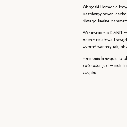
Obrączki Harmonia kraw
bezpłatny
grawer
, cecha
dlatego finalne parametr
W
showroomie KiANIT
w 
ocenić reliefowe krawę
wybrać warianty tak, ab
Harmonia krawędzi to obr
spójności. Jest w nich li
związku.