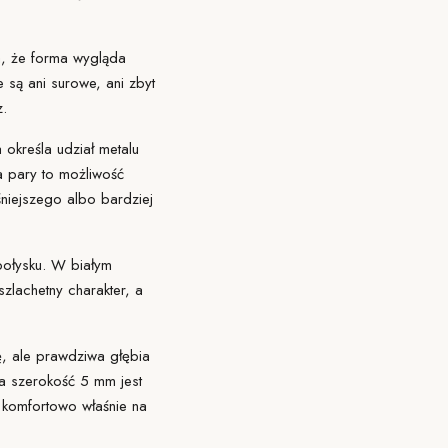
a, że forma wygląda
e są ani surowe, ani zbyt
z.
a
określa udział metalu
la pary to możliwość
aśniejszego albo bardziej
 połysku. W białym
zlachetny charakter, a
ę, ale prawdziwa głębia
, a szerokość 5 mm jest
 komfortowo właśnie na