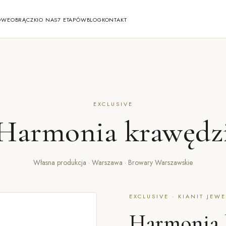
OWE
OBRĄCZKI
O NAS
7 ETAPÓW
BLOG
KONTAKT
EXCLUSIVE
Harmonia krawędz
Własna produkcja · Warszawa · Browary Warszawskie
EXCLUSIVE · KIANIT JEW
Harmonia 