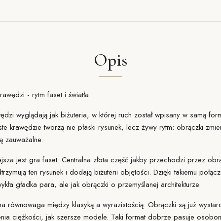
Opis
wędzi - rytm faset i światła
dzi wyglądają jak biżuteria, w której ruch został wpisany w samą form
iste krawędzie tworzą nie płaski rysunek, lecz żywy rytm: obrączki zmi
ją zauważalne.
sza jest gra faset. Centralna złota część jakby przechodzi przez obrą
rzymują ten rysunek i dodają biżuterii objętości. Dzięki takiemu połą
wykła gładka para, ale jak obrączki o przemyślanej architekturze.
a równowaga między klasyką a wyrazistością. Obrączki są już wysta
żenia ciężkości, jak szersze modele. Taki format dobrze pasuje osobo