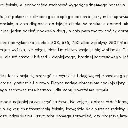
 i grę światła, a jednocześnie zachować wygodę
codziennego noszenia
.
tu
jest połączenie chłodnego i ciepłego odcienia. Jasny metal sprawi
cześnie, a złota diagonala dodaje jej ciepła. W rezultacie obrączki ni
nijne: jeden odcień podkreśla drugi, a cała para tworzy spójny obra
 zostać wykonana ze złota 333, 585, 750 albo z platyny 950.
Prób
m jest wyższa, tym więcej złota lub platyny znajduje się w składzie. D
łu, ale też nastroju biżuterii - cieplejszego, bardziej kontrastowego, j
lne fasety stają się szczególnie wyraziste i dają więcej słonecznego
rdziej graficznie i surowo. Platyna nadaje obrączkom spokojniejszy, s
ga zachować ideę harmonii, dla której powstał ten projekt.
 model najlepiej przymierzyć na żywo. Na zdjęciu dobrze widać form
a się w ruchu: fasety łapią światło, krawędzie dają subtelne refleksy
dzo indywidualnie. Przymiarka pomaga sprawdzić, czy obrączka leży