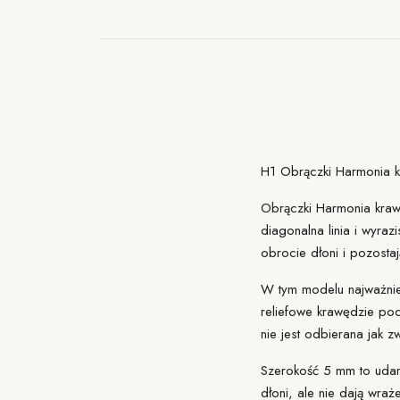
H1 Obrączki Harmonia kra
Obrączki Harmonia krawę
diagonalna linia i wyraz
obrocie dłoni i pozosta
W tym modelu najważniej
reliefowe krawędzie podt
nie jest odbierana jak z
Szerokość 5 mm to udan
dłoni, ale nie dają wra