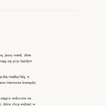
ę. Jasny metal, złota
eniają się przy każdym
czkę miękką falą, a
czeniu Harmonia krawędzi
rczająco widoczne na
m, które chcą widzieć w