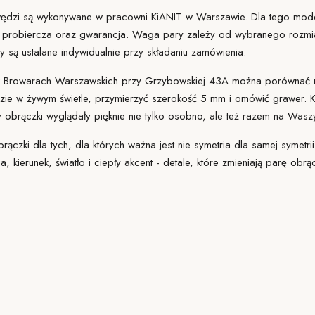
ędzi są wykonywane w pracowni KiANIT w Warszawie. Dla tego mode
 probiercza oraz gwarancja. Waga pary zależy od wybranego rozmiar
y są ustalane indywidualnie przy składaniu zamówienia.
Browarach Warszawskich przy Grzybowskiej 43A można porównać ró
dzie w żywym świetle, przymierzyć szerokość 5 mm i omówić grawer. 
y obrączki wyglądały pięknie nie tylko osobno, ale też razem na Wasz
ączki dla tych, dla których ważna jest nie symetria dla samej symetri
nia, kierunek, światło i ciepły akcent - detale, które zmieniają parę ob