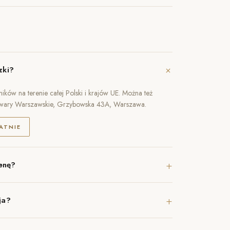
+
zki?
ików na terenie całej Polski i krajów UE. Można też
owary Warszawskie, Grzybowska 43A, Warszawa.
ATNIE
+
enę?
+
ja?