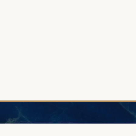
POMOC
PORADN