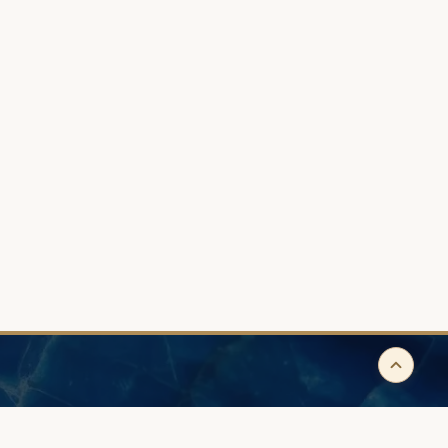
IK
WSKAZÓWKI