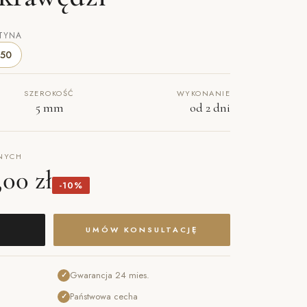
TYNA
50
SZEROKOŚĆ
WYKONANIE
5 mm
od 2 dni
NYCH
,00 zł
-10%
UMÓW KONSULTACJĘ
Gwarancja 24 mies.
✓
Państwowa cecha
✓