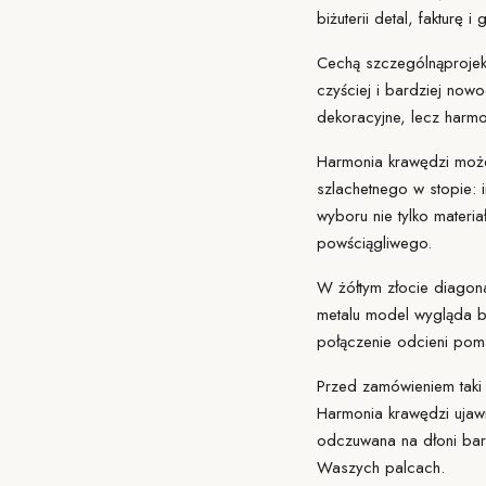
biżuterii detal, fakturę
Cechą szczególną
projek
czyściej i bardziej nowo
dekoracyjne, lecz harmo
Harmonia krawędzi może
szlachetnego w stopie: i
wyboru nie tylko materia
powściągliwego.
W żółtym złocie diagona
metalu model wygląda ba
połączenie odcieni poma
Przed zamówieniem taki
Harmonia krawędzi ujawni
odczuwana na dłoni bar
Waszych palcach.