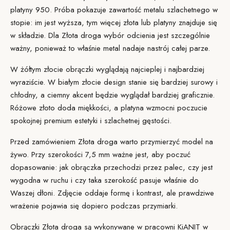
platyny 950. Próba pokazuje zawartość metalu szlachetnego w
stopie: im jest wyższa, tym więcej
złota lub platyny
znajduje się
w składzie. Dla Złota droga wybór odcienia jest szczególnie
ważny, ponieważ to właśnie metal nadaje nastrój całej parze.
W żółtym złocie obrączki wyglądają najcieplej i najbardziej
wyraziście. W białym złocie design stanie się bardziej surowy i
chłodny, a ciemny akcent będzie wyglądał bardziej graficznie.
Różowe złoto doda miękkości, a platyna wzmocni poczucie
spokojnej premium estetyki i szlachetnej gęstości.
Przed zamówieniem Złota droga warto przymierzyć model na
żywo. Przy szerokości 7,5 mm ważne jest, aby poczuć
dopasowanie: jak obrączka przechodzi przez palec, czy jest
wygodna w ruchu i czy taka szerokość pasuje właśnie do
Waszej dłoni. Zdjęcie oddaje formę i kontrast, ale prawdziwe
wrażenie pojawia się dopiero podczas przymiarki.
Obrączki Złota droga są wykonywane w
pracowni KiANIT
w