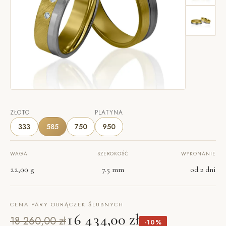
ZŁOTO
PLATYNA
333
585
750
950
WAGA
SZEROKOŚĆ
WYKONANIE
22,00 g
7.5 mm
od 2 dni
CENA PARY OBRĄCZEK ŚLUBNYCH
16 434,00 zł
18 260,00 zł
-10%