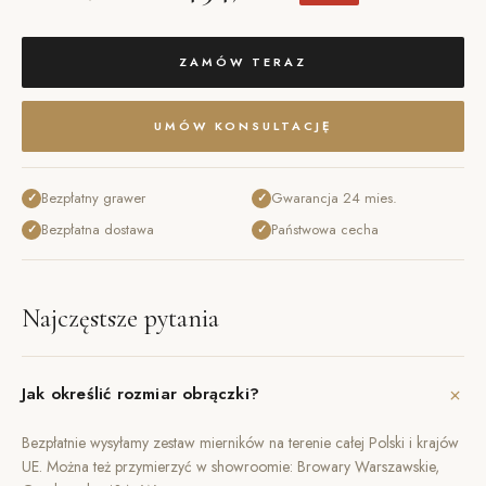
ZAMÓW TERAZ
UMÓW KONSULTACJĘ
Bezpłatny grawer
Gwarancja 24 mies.
✓
✓
Bezpłatna dostawa
Państwowa cecha
✓
✓
Najczęstsze pytania
+
Jak określić rozmiar obrączki?
Bezpłatnie wysyłamy zestaw mierników na terenie całej Polski i krajów
UE. Można też przymierzyć w showroomie: Browary Warszawskie,