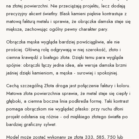
na złotej powierzchni. Nie przeciążają projektu, lecz dodają
precyzyjny akcent świetlny. Blask kamieni pięknie kontrastuje z
matową fakturą metalu i sprawia, że obrączka damska staje się
miększa, zachowując ogólny pewny charakter pary.
Obrączka męska
wygląda bardziej powściągliwie, ale nie
prościej. Główną rolę odgrywają w niej szerokość, złoto i
ciemna krawędź z białego złota. Dzięki temu para wygląda
spójnie: obrączki łączy jedna idea, ale wersja damska brzmi
jaśniej dzięki kamieniom, a męska - surowiej i spokojniej.
Cechą szczególną Złota droga jest połączenie faktury i koloru.
Matowa złota powierzchnia
sprawia, że metal staje się ciepły i
głęboki, a ciemna boczna linia podkreśla formę. Taki kontrast
pomaga obrączkom nie wyglądać płasko: przy ruchu dłoni
projekt odsłania się różnie - od miękkiego złotego światła po
bardziej graficzny sylwet.
Model może zostać wykonany ze złota 333, 585, 750 lub