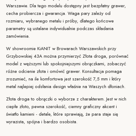
Warszawie. Dla tego modelu dostępny jest bezpłatny grawer,
cecha probiercza i gwarancja. Waga pary zależy od
rozmiaru, wybranego metalu i próby, dlatego końcowe
parametry są ustalane indywidualnie podczas składania
zamówienia.
W showroomie KiANIT w Browarach Warszawskich przy
Grzybowskiej 43A można przymierzyć Złota droga, porównać
model z węższymi lub spokojniejszymi obrączkami, zobaczyć
różne odcienie złota i omówić grawer.
Konsultacja
pomaga
zrozumieć, na ile komfortowa jest szerokość 7,5 mm i który
metal najlepiej odsłania design właśnie na Waszych dłoniach.
Złota droga to obrączki o wyborze z charakterem. Jest w nich
ciepłe złoto, pewna szerokość, ciemny graficzny akcent i
światło kamieni - detale, które sprawiają, że para staje się
wyrazista, spójna i bardzo osobista.