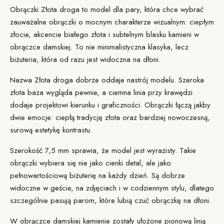
Obrączki Złota droga to model dla pary, która chce wybrać
zauważalne obrączki o mocnym charakterze wizualnym: ciepłym
złocie, akcencie białego złota i subtelnym blasku kamieni w
obrączce damskiej. To nie minimalistyczna klasyka, lecz
biżuteria, która od razu jest widoczna na dłoni.
Nazwa Złota droga dobrze oddaje nastrój modelu. Szeroka
złota baza wygląda pewnie, a ciemna linia przy krawędzi
dodaje projektowi kierunku i graficzności. Obrączki łączą jakby
dwie emocje: ciepłą tradycję złota oraz bardziej nowoczesną,
surową estetykę kontrastu.
Szerokość 7,5 mm sprawia, że model jest wyrazisty. Takie
obrączki wybiera się nie jako cienki detal, ale jako
pełnowartościową biżuterię na każdy dzień. Są dobrze
widoczne w geście, na zdjęciach i w codziennym stylu, dlatego
szczególnie pasują parom, które lubią czuć obrączkę na dłoni.
W obrączce damskiej kamienie zostały ułożone pionową linią