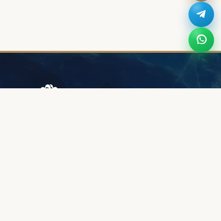
Browary Warszawskie
Grzybowska 43A
00-844 Варшава
+48 887 787 788
ИНФОРМАЦИЯ