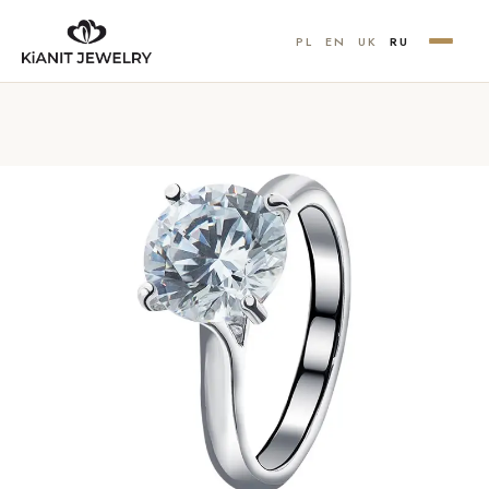
PL
EN
UK
RU