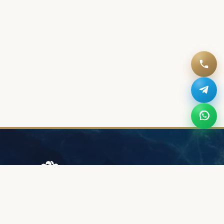
Browary Warszawskie
Grzybowska 43A
00-844 Warszawa