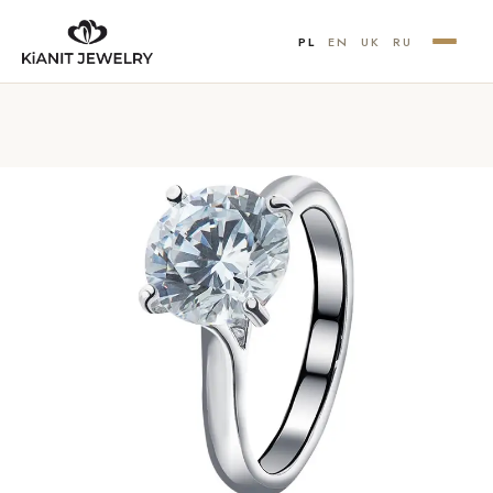
PL
EN
UK
RU