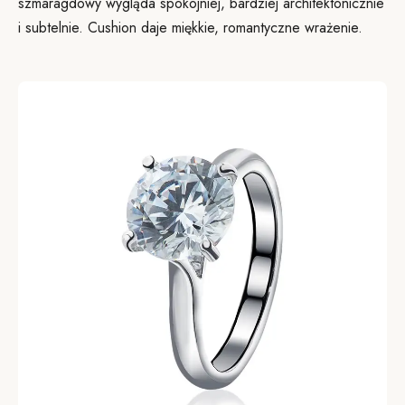
szmaragdowy wygląda spokojniej, bardziej architektonicznie
i subtelnie. Cushion daje miękkie, romantyczne wrażenie.