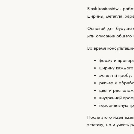
Blask kontrastów - ра
ширины, металла, хара
Основой для будущего 
или описание общего 
Во время
консультаци
форму и пропорц
ширину каждого
металл и пробу;
рельеф и обрабо
цвет и располож
внутренний проф
персональную гр
После этого идея ада
эстетику, но и учесть