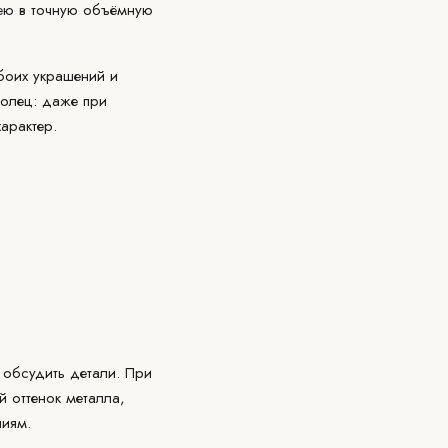
дею в точную объёмную
обоих украшений и
олец: даже при
арактер.
 обсудить детали. При
 оттенок металла,
ниям.