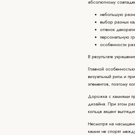
абсолютному совпаден
небольшую разн
выбор разных ка
оттенок декорат
персональную гр
особенности раз
В результате украшен
Главной особенностью 
визуальный ритм и пр
элементов, поэтому к
Дорожка с камнями пр
дизайна. При этом ра
кольце акцент выгляди
Несмотря на насыщенну
камни не спорят межд