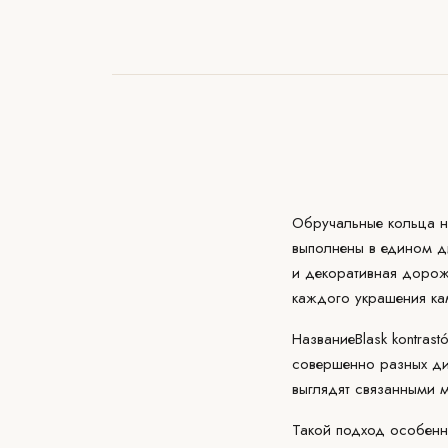
Обручальные кольца на
выполнены в едином
д
и декоративная дорож
каждого украшения ка
Название
Blask kontrast
совершенно разных ди
выглядят связанными 
Такой подход особенно