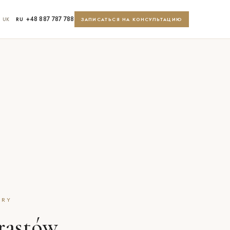
+48 887 787 788
UK
RU
ЗАПИСАТЬСЯ НА КОНСУЛЬТАЦИЮ
LRY
rastów