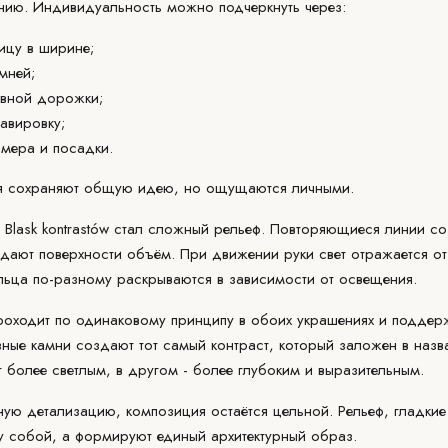
ию. Индивидуальность можно подчеркнуть через:
ицу в ширине;
мней;
ивной дорожки;
авировку;
мера и посадки.
ия сохраняют общую идею, но ощущаются личными.
Blask kontrastów стал сложный рельеф. Повторяющиеся линии со
идают поверхности объём. При движении руки свет отражается о
ольца по-разному раскрываются в зависимости от освещения.
оходит по одинаковому принципу в обоих украшениях и поддер
зные камни создают тот самый контраст, который заложен в наз
т более светлым, в другом - более глубоким и выразительным.
ю детализацию, композиция остаётся цельной. Рельеф, гладкие 
у собой, а формируют единый архитектурный образ.