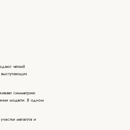
здают чёткий
т выступающих
живает симметрию
вании модели. В одном
участки металла и