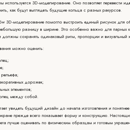
ры используется
3D-моделирование
. Оно позволяет перевести и
ить, как будут выглядеть будущие кольца с разных ракурсов.
astów 3D-моделирование помогло выстроить единый рисунок для 
небольшую разницу в ширине. Это особенно важно для парных к
и должны сохранять одинаковый ритм, пропорции и визуальный х
вания можно оценить:
лец;
е;
 рельефа;
екоративных дорожек;
ьных элементов;
колец между собой.
ает увидеть будущий дизайн до начала изготовления и понятнее
экране прежде всего показывает форму и конструкцию. Настоящий
вета лучше оценивать по физическим образцам и готовым украше