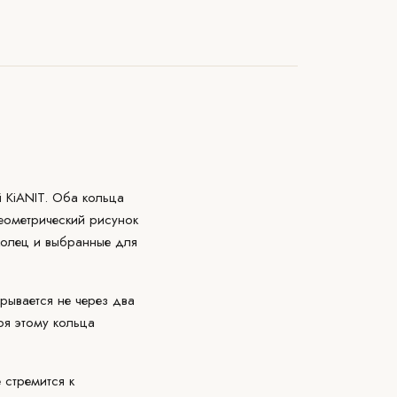
й KiANIT. Оба кольца
еометрический рисунок
колец и выбранные для
крывается не через два
ря этому кольца
 стремится к