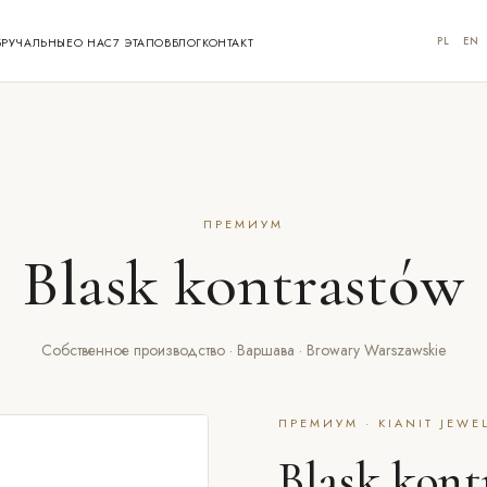
PL
EN
БРУЧАЛЬНЫЕ
О НАС
7 ЭТАПОВ
БЛОГ
КОНТАКТ
ПРЕМИУМ
Blask kontrastów
Собственное производство · Варшава · Browary Warszawskie
ПРЕМИУМ · KIANIT JEWE
Blask kont