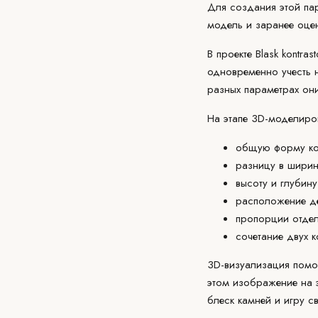
Для создания этой па
модель и заранее оцен
В проекте Blask kontr
одновременно учесть 
разных параметрах он
На этапе 3D-моделиро
общую форму ко
разницу в ширин
высоту и глубину
расположение д
пропорции отдел
сочетание двух 
3D-визуализация помог
этом изображение на 
блеск камней и игру с