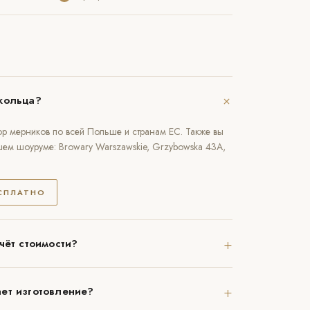
+
кольца?
р мерников по всей Польше и странам ЕС. Также вы
шем шоуруме: Browary Warszawskie, Grzybowska 43A,
ЕСПЛАТНО
+
чёт стоимости?
+
ет изготовление?