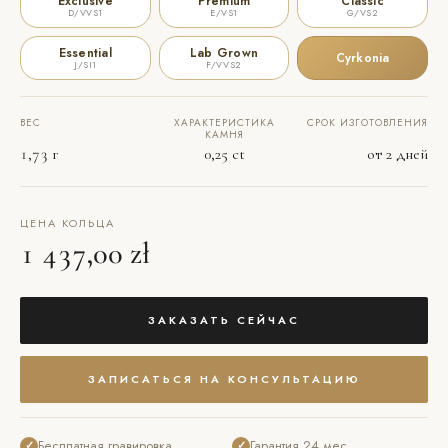
Exclusive
Premium
Classic
D/VVS1
E/VS1
G/VS2
Essential
Lab Grown
Cyrkonia
J/SI1
F/VVS2
ВЕС
ХАРАКТЕРИСТИКА
СРОК ИЗГОТОВЛЕНИЯ
КАМНЯ
1,73 г
0,25 ct
от 2 дней
ЦЕНА КОЛЬЦА
1 437,00 zł
ЗАКАЗАТЬ СЕЙЧАС
ЗАПИСАТЬСЯ НА КОНСУЛЬТАЦИЮ
Бесплатная гравировка
Гарантия 24 мес.
✓
✓