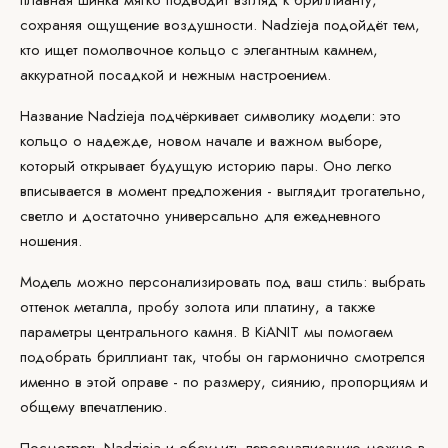
плавная шинка мягко подводит взгляд к
бриллианту
,
сохраняя ощущение воздушности. Nadzieja подойдёт тем,
кто ищет помолвочное кольцо с элегантным камнем,
аккуратной посадкой и нежным настроением.
Название Nadzieja подчёркивает символику модели: это
кольцо о надежде, новом начале и важном выборе,
который открывает будущую историю пары. Оно легко
вписывается в момент
предложения
- выглядит трогательно,
светло и достаточно универсально для ежедневного
ношения.
Модель можно
персонализировать
под ваш стиль: выбрать
оттенок металла, пробу золота или платину, а также
параметры центрального камня. В KiANIT мы помогаем
подобрать бриллиант так, чтобы он гармонично смотрелся
именно в этой оправе - по размеру, сиянию, пропорциям и
общему впечатлению.