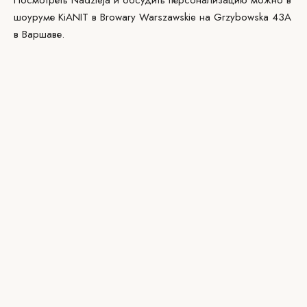
Посмотреть Nadzieja и обсудить персонализацию можно в
шоуруме KiANIT
в Browary Warszawskie на Grzybowska 43A
в Варшаве.