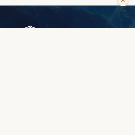
Browary Warszawskie
Grzybowska 43A
00-844 Варшава
+48 887 787 788
ИНФОРМАЦИЯ
О нас
Зона клиентов
Качество и гарантия