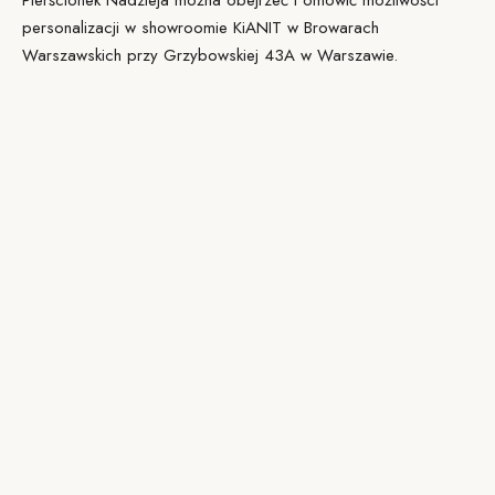
Pierścionek Nadzieja można obejrzeć i omówić możliwości
personalizacji w
showroomie KiANIT
w Browarach
Warszawskich przy Grzybowskiej 43A w Warszawie.