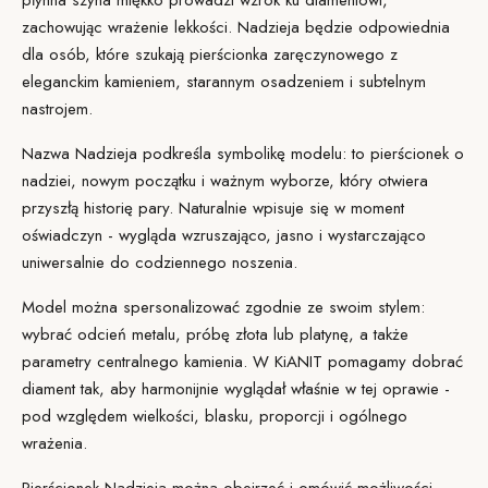
płynna szyna miękko prowadzi wzrok ku
diamentowi
,
zachowując wrażenie lekkości. Nadzieja będzie odpowiednia
dla osób, które szukają pierścionka zaręczynowego z
eleganckim kamieniem, starannym osadzeniem i subtelnym
nastrojem.
Nazwa Nadzieja podkreśla symbolikę modelu: to pierścionek o
nadziei, nowym początku i ważnym wyborze, który otwiera
przyszłą historię pary. Naturalnie wpisuje się w moment
oświadczyn
- wygląda wzruszająco, jasno i wystarczająco
uniwersalnie do codziennego noszenia.
Model można
spersonalizować
zgodnie ze swoim stylem:
wybrać odcień metalu, próbę złota lub platynę, a także
parametry centralnego kamienia. W KiANIT pomagamy dobrać
diament tak, aby harmonijnie wyglądał właśnie w tej oprawie -
pod względem wielkości, blasku, proporcji i ogólnego
wrażenia.