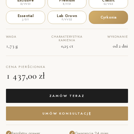
Exclusive
Premium
Classic
D/VVS1
E/VS1
G/VS2
Essential
Lab Grown
Cyrkonia
J/SI1
F/VVS2
WAGA
CHARAKTERYSTYKA
WYKONANIE
KAMIENIA
1,73 g
0,25 ct
od 2 dni
CENA PIERŚCIONKA
1 437,00 zł
ZAMÓW TERAZ
UMÓW KONSULTACJĘ
Bezpłatny grawer
Gwarancja 24 mies.
✓
✓