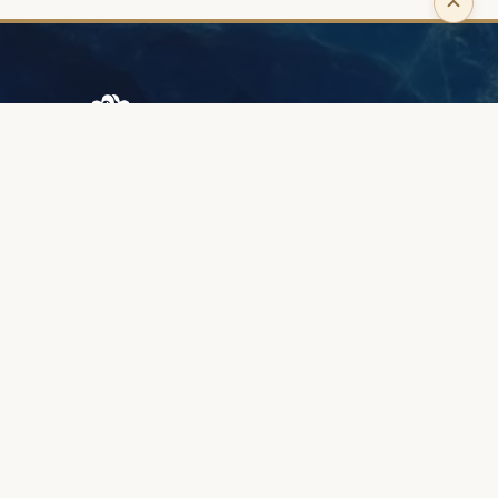
Browary Warszawskie
Grzybowska 43A
00-844 Warszawa
+48 887 787 788
INFORMACJE
O nas
Strefa klienta
Jakość i gwarancja