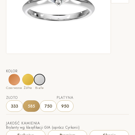
KOLOR
Czerwone
Żółte
Białe
ZŁOTO
PLATYNA
333
585
750
950
JAKOŚĆ KAMIENIA
Brylanty wg klasyfikacji GIA (oprócz Cyrkonii)