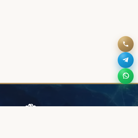
Browary Warszawskie
Grzybowska 43A
00-844 Варшава