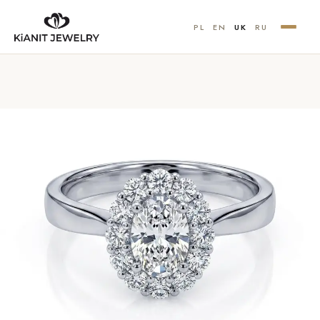
PL
EN
UK
RU