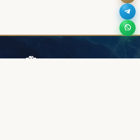
Browary Warszawskie
Grzybowska 43A
00-844 Варшава
+48 887 787 788
ІНФОРМАЦІЯ