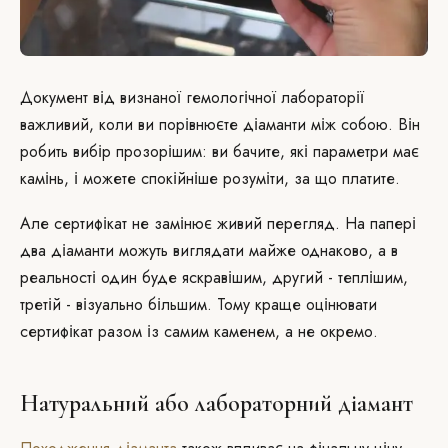
Документ від визнаної гемологічної лабораторії
важливий, коли ви порівнюєте діаманти між собою. Він
робить вибір прозорішим: ви бачите, які параметри має
камінь, і можете спокійніше розуміти, за що платите.
Але сертифікат не замінює живий перегляд. На папері
два діаманти можуть виглядати майже однаково, а в
реальності один буде яскравішим, другий - теплішим,
третій - візуально більшим. Тому краще оцінювати
сертифікат разом із самим каменем, а не окремо.
Натуральний або лабораторний діамант