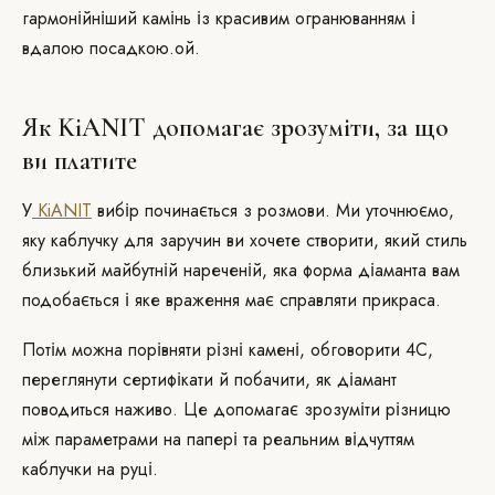
гармонійніший камінь із красивим огранюванням і
вдалою посадкою.ой.
Як KiANIT допомагає зрозуміти, за що
ви платите
У
KiANIT
вибір починається з розмови. Ми уточнюємо,
яку каблучку для заручин ви хочете створити, який стиль
близький майбутній нареченій, яка форма діаманта вам
подобається і яке враження має справляти прикраса.
Потім можна порівняти різні камені, обговорити 4C,
переглянути сертифікати й побачити, як діамант
поводиться наживо. Це допомагає зрозуміти різницю
між параметрами на папері та реальним відчуттям
каблучки на руці.