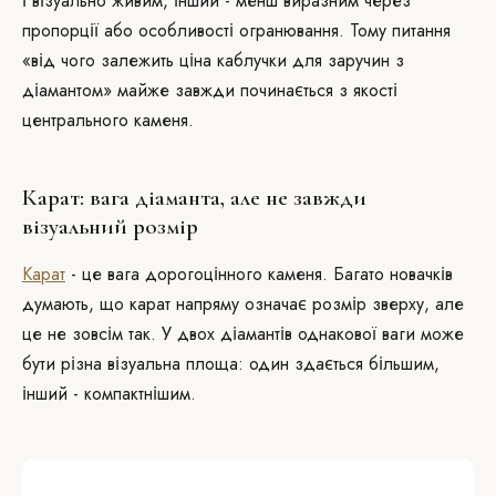
і візуально живим, інший - менш виразним через
пропорції або особливості огранювання. Тому питання
«від чого залежить ціна каблучки для заручин з
діамантом» майже завжди починається з якості
центрального каменя.
Карат: вага діаманта, але не завжди
візуальний розмір
Карат
- це вага дорогоцінного каменя. Багато новачків
думають, що карат напряму означає розмір зверху, але
це не зовсім так. У двох діамантів однакової ваги може
бути різна візуальна площа: один здається більшим,
інший - компактнішим.