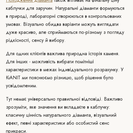
Походження діаманта
також впливає на фінальну ціну
каблучки для заручин. Натуральні діаманти формуються
в природі, лабораторні створюються в контрольованих
умовах. Візуально обидва варіанти можуть виглядати
дуже красиво, але сприймаються по-різному з погляду
рідкісності, сенсу й вибору.
Для одних клієнтів важлива природна історія каменя.
Для інших - можливість вибрати помітніші
характеристики в межах індивідуального розрахунку. У
KiANIT ми пояснюємо різницю, щоб рішення було
усвідомленим.
Тут немає універсально правильної відповіді. Важливо
зрозуміти, яке значення ви вкладаєте в каблучку:
класичну цінність натурального діаманта, візуальний
ефект, певні характеристики або особистий сенс
прикраси.