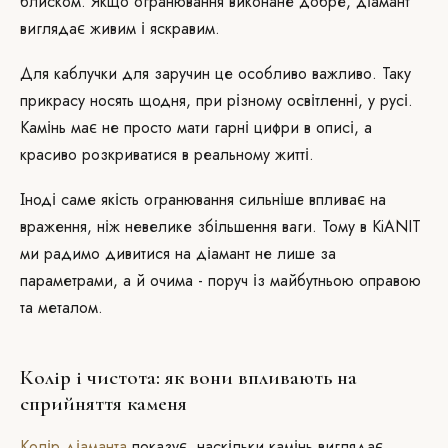
блиском. Якщо огранювання виконане добре, діамант
виглядає живим і яскравим.
Для каблучки для заручин це особливо важливо. Таку
прикрасу носять щодня, при різному освітленні, у русі.
Камінь має не просто мати гарні цифри в описі, а
красиво розкриватися в реальному житті.
Іноді саме якість огранювання сильніше впливає на
враження, ніж невелике збільшення ваги. Тому в KiANIT
ми радимо дивитися на діамант не лише за
параметрами, а й очима - поруч із майбутньою оправою
та металом.
Колір і чистота: як вони впливають на
сприйняття каменя
Колір діаманта
показує, наскільки камінь виглядає