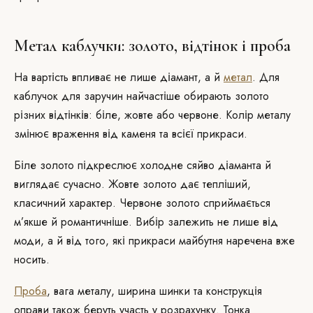
Метал каблучки: золото, відтінок і проба
На вартість впливає не лише діамант, а й
метал
. Для
каблучок для заручин найчастіше обирають золото
різних відтінків: біле, жовте або червоне. Колір металу
змінює враження від каменя та всієї прикраси.
Біле золото підкреслює холодне сяйво діаманта й
виглядає сучасно. Жовте золото дає тепліший,
класичний характер. Червоне золото сприймається
м’якше й романтичніше. Вибір залежить не лише від
моди, а й від того, які прикраси майбутня наречена вже
носить.
Проба
, вага металу, ширина шинки та конструкція
оправи також беруть участь у розрахунку. Тонка