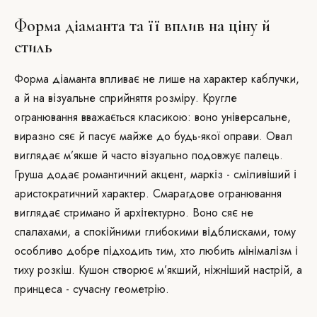
Форма діаманта та її вплив на ціну й
стиль
Форма діаманта впливає не лише на характер каблучки,
а й на візуальне сприйняття розміру. Кругле
огранювання вважається класикою: воно універсальне,
виразно сяє й пасує майже до будь-якої оправи. Овал
виглядає м’якше й часто візуально подовжує палець.
Груша додає романтичний акцент, маркіз - сміливіший і
аристократичний характер. Смарагдове огранювання
виглядає стримано й архітектурно. Воно сяє не
спалахами, а спокійними глибокими відблисками, тому
особливо добре підходить тим, хто любить мінімалізм і
тиху розкіш. Кушон створює м’якший, ніжніший настрій, а
принцеса - сучасну геометрію.