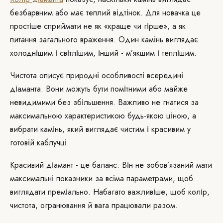
безбарвним або має теплий відтінок. Для новачка це
простіше сприймати не як «краще чи гірше», а як
питання загального враження. Один камінь виглядає
холоднішим і світлішим, інший - м’якшим і теплішим.
Чистота описує природні особливості всередині
діаманта. Вони можуть бути помітними або майже
невидимими без збільшення. Важливо не гнатися за
максимальною характеристикою будь-якою ціною, а
вибрати камінь, який виглядає чистим і красивим у
готовій каблучці.
Красивий діамант - це баланс. Він не зобов’язаний мати
максимальні показники за всіма параметрами, щоб
виглядати преміально. Набагато важливіше, щоб колір,
чистота, огранювання й вага працювали разом.