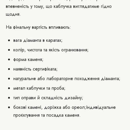
впевненість у тому, що каблучка виглядатиме гідно
щодня.
На фінальну вартість впливають:
вага діаманта в каратах;
колір, чистота та якість огранювання;
форма каменя;
наявність сертифіката;
натуральне або лабораторне походження діаманта;
метал каблучки та проба;
тип оправи й складність дизайну;
бокові камені, доріжка або ореол;індивідуальне
проєктування та посадка каменя.