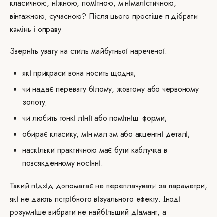
класичною, ніжною, помітною, мінімалістичною,
вінтажною, сучасною? Після цього простіше підібрати
камінь і оправу.
Зверніть увагу на стиль майбутньої нареченої:
які прикраси вона носить щодня;
чи надає перевагу білому, жовтому або червоному
золоту;
чи любить тонкі лінії або помітніші форми;
обирає класику, мінімалізм або акцентні деталі;
наскільки практичною має бути каблучка в
повсякденному носінні.
Такий підхід допомагає не переплачувати за параметри,
які не дають потрібного візуального ефекту. Іноді
розумніше вибрати не найбільший діамант, а