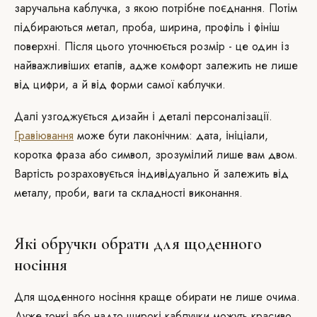
заручальна каблучка, з якою потрібне поєднання. Потім
підбираються метал, проба, ширина, профіль і фініш
поверхні. Після цього уточнюється розмір - це один із
найважливіших етапів, адже комфорт залежить не лише
від цифри, а й від форми самої каблучки.
Далі узгоджується дизайн і деталі персоналізації.
Гравіювання
може бути лаконічним: дата, ініціали,
коротка фраза або символ, зрозумілий лише вам двом.
Вартість розраховується індивідуально й залежить від
металу, проби, ваги та складності виконання.
Які обручки обрати для щоденного
носіння
Для щоденного носіння краще обирати не лише очима.
Дуже тонкі або надто широкі каблучки можуть красиво