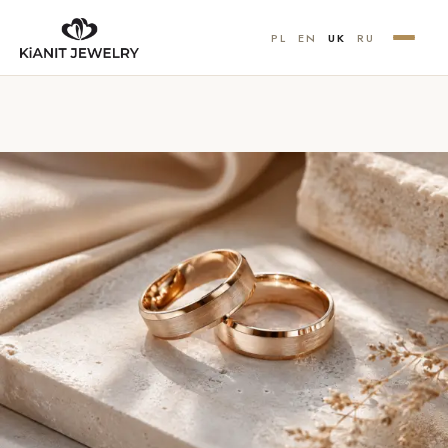
PL
EN
UK
RU