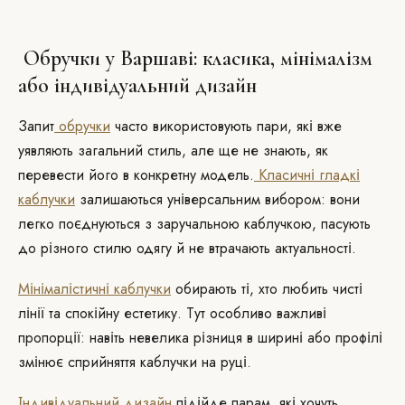
Обручки у Варшаві: класика, мінімалізм
або індивідуальний дизайн
Запит
обручки
часто використовують пари, які вже
уявляють загальний стиль, але ще не знають, як
перевести його в конкретну модель.
Класичні гладкі
каблучки
залишаються універсальним вибором: вони
легко поєднуються з заручальною каблучкою, пасують
до різного стилю одягу й не втрачають актуальності.
Мінімалістичні каблучки
обирають ті, хто любить чисті
лінії та спокійну естетику. Тут особливо важливі
пропорції: навіть невелика різниця в ширині або профілі
змінює сприйняття каблучки на руці.
Індивідуальний дизайн
підійде парам, які хочуть