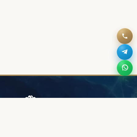
Browary Warszawskie
Grzybowska 43A
00-844 Варшава