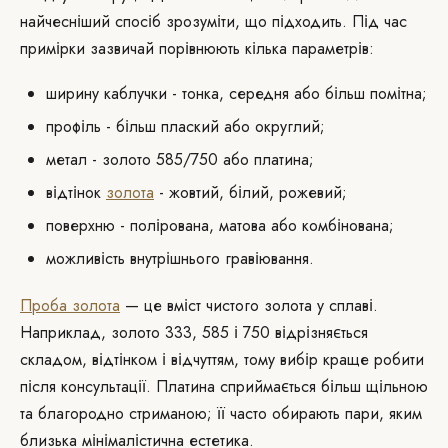
найчесніший спосіб зрозуміти, що підходить. Під час
примірки зазвичай порівнюють кілька параметрів:
ширину каблучки - тонка, середня або більш помітна;
профіль - більш плаский або округлий;
метал - золото 585/750 або платина;
відтінок
золота
- жовтий, білий, рожевий;
поверхню - полірована, матова або комбінована;
можливість внутрішнього гравіювання.
Проба золота
— це вміст чистого золота у сплаві.
Наприклад, золото 333, 585 і 750 відрізняється
складом, відтінком і відчуттям, тому вибір краще робити
після консультації. Платина сприймається більш щільною
та благородно стриманою; її часто обирають пари, яким
близька мінімалістична естетика.