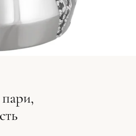
 пари,
сть