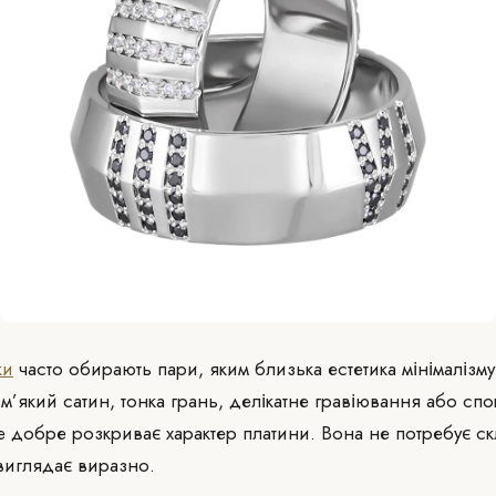
ки
часто обирають пари, яким близька естетика мінімалізму
м’який сатин, тонка грань, делікатне гравіювання або спо
е добре розкриває характер платини. Вона не потребує с
виглядає виразно.