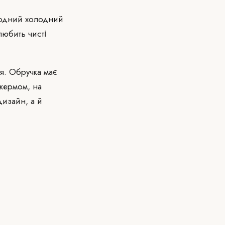
родний холодний
любить чисті
я. Обручка має
 кермом, на
дизайн, а й