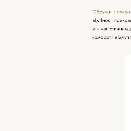
Обручки з плати
відтінок і прикр
мінімалістичним 
комфорт і відчут