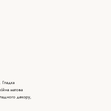
. Гладка
кійна матова
кладного декору,