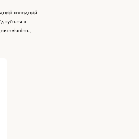
родний холодний
єднується з
овговічність,