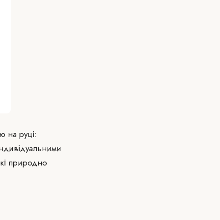
ю на руці:
індивідуальними
які природно