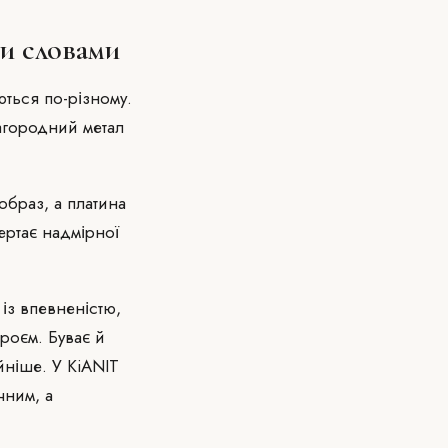
ми словами
ються по-різному.
лагородний метал
образ, а платина
ертає надмірної
із впевненістю,
роєм. Буває й
ійніше. У KiANIT
чним, а