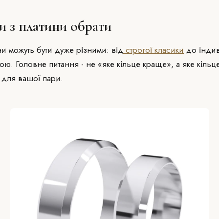
и з платини обрати
и можуть бути дуже різними: від
строгої класики
до індив
ою. Головне питання - не «яке кільце краще», а яке кільц
для вашої пари.