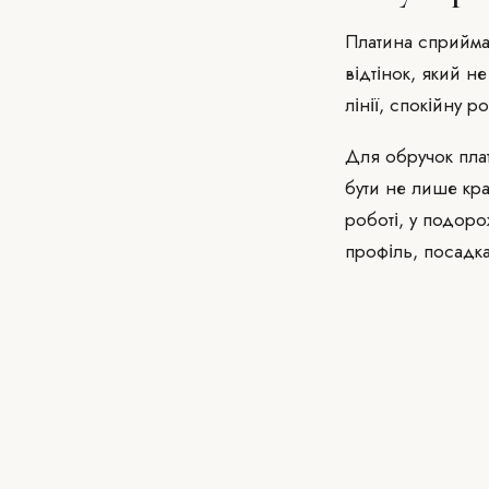
Платина сприйма
відтінок, який н
лінії, спокійну р
Для обручок пла
бути не лише кра
роботі, у подоро
профіль, посадк