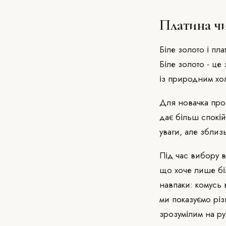
Платина чи
Біле золото і пл
Біле золото - це
із природним хо
Для новачка прос
дає більш спокій
уваги, але збли
Під час вибору в
що хоче лише біл
навпаки: комусь 
ми показуємо рі
зрозумілим на ру