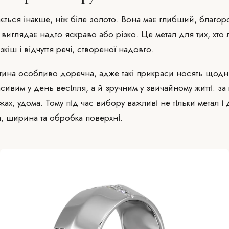
ється інакше, ніж біле золото. Вона має глибший, благо
е виглядає надто яскраво або різко. Це метал для тих, хто 
озкіш і відчуття речі, створеної надовго.
тина особливо доречна, адже такі прикраси носять щодн
сивим у день весілля, а й зручним у звичайному житті: за
жах, удома. Тому під час вибору важливі не тільки метал і 
а, ширина та обробка поверхні.