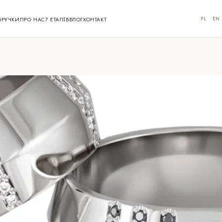
PL
EN
БРУЧКИ
ПРО НАС
7 ЕТАПІВ
БЛОГ
КОНТАКТ