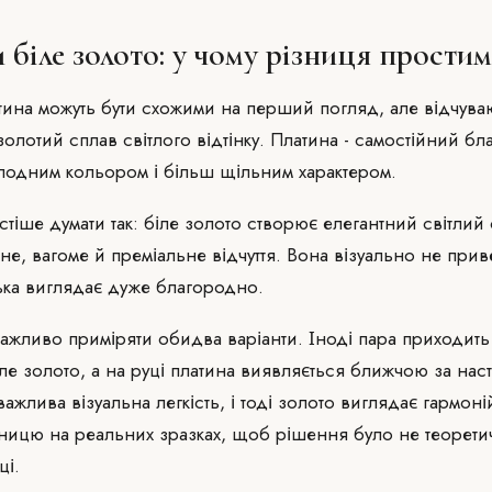
 біле золото: у чому різниця прости
атина можуть бути схожими на перший погляд, але відчува
 золотий сплав світлого відтінку. Платина - самостійний б
лодним кольором і більш щільним характером.
тіше думати так: біле золото створює елегантний світлий 
не, вагоме й преміальне відчуття. Вона візуально не прив
зька виглядає дуже благородно.
ажливо приміряти обидва варіанти. Іноді пара приходить 
е золото, а на руці платина виявляється ближчою за наст
важлива візуальна легкість, і тоді золото виглядає гармон
зницю на реальних зразках, щоб рішення було не теорети
ці.