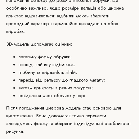
положення рельєфу до розмірів кожної обручки. Це
особливо важливо, якщо розміри пальців або ширина
прикрас відрізняються: відбитки мають зберігати
природний характер і гармонійно виглядати на обох
виробах.
3D-модель допомагає оцінити:
загальну форму обручки;
площу, зайняту відбитком;
глибину та виразність ліній;
перехід від рельєфу до гладкого металу;
вигляд прикраси з різних ракурсів;
поєднання двох обручок у парі.
Після погодження цифрова модель стає основою для
виготовлення. Вона допомагає точно перенести
затверджену форму та зберегти індивідуальні особливості
рисунка.