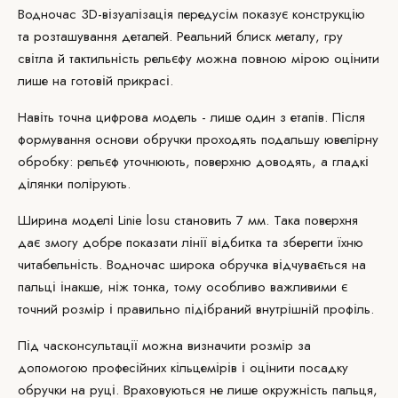
Водночас 3D-візуалізація передусім показує конструкцію
та розташування деталей. Реальний блиск металу, гру
світла й тактильність рельєфу можна повною мірою оцінити
лише на готовій прикрасі.
Навіть точна цифрова модель - лише один з етапів. Після
формування основи обручки проходять подальшу ювелірну
обробку: рельєф уточнюють, поверхню доводять, а гладкі
ділянки полірують.
Ширина моделі Linie losu становить 7 мм. Така поверхня
дає змогу добре показати лінії відбитка та зберегти їхню
читабельність. Водночас широка обручка відчувається на
пальці інакше, ніж тонка, тому особливо важливими є
точний розмір і правильно підібраний внутрішній профіль.
Під час
консультації
можна визначити розмір за
допомогою професійних кільцемірів і оцінити посадку
обручки на руці. Враховуються не лише окружність пальця,