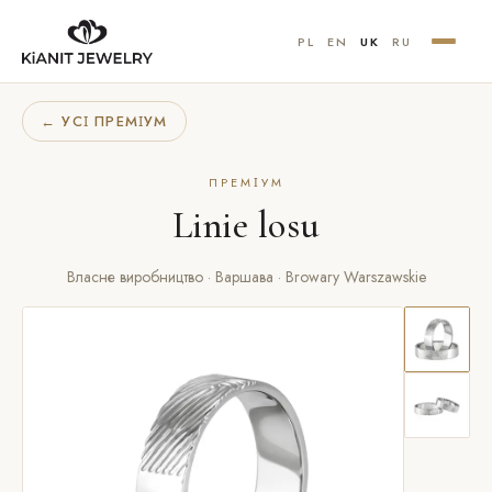
PL
EN
UK
RU
← УСІ ПРЕМІУМ
ПРЕМІУМ
Linie losu
Власне виробництво · Варшава · Browary Warszawskie