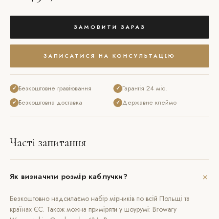
ЗАМОВИТИ ЗАРАЗ
ЗАПИСАТИСЯ НА КОНСУЛЬТАЦІЮ
Безкоштовне гравіювання
Гарантія 24 міс.
✓
✓
Безкоштовна доставка
Державне клеймо
✓
✓
Часті запитання
+
Як визначити розмір каблучки?
Безкоштовно надсилаємо набір мірників по всій Польщі та
країнах ЄС. Також можна приміряти у шоурумі: Browary