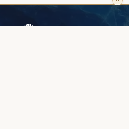
Browary Warszawskie
Grzybowska 43A
00-844 Варшава
+48 887 787 788
ІНФОРМАЦІЯ
Про нас
Зона клієнтів
Якість та гарантія