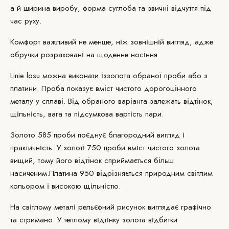
а й ширина виробу, форма суглоба та звичні відчуття під
час руху.
Комфорт важливий не менше, ніж зовнішній вигляд, адже
обручки розраховані на щоденне носіння.
Linie losu можна виконати із
золота
обраної проби або з
платини. Проба показує вміст чистого дорогоцінного
металу у сплаві. Від обраного варіанта залежать відтінок,
щільність, вага та підсумкова вартість пари.
Золото 585 проби поєднує благородний вигляд і
практичність. У золоті 750 проби вміст чистого золота
вищий, тому його відтінок сприймається більш
насиченим.
Платина 950
відрізняється природним світлим
кольором і високою щільністю.
На світлому металі рельєфний рисунок виглядає графічно
та стримано. У теплому відтінку золота відбитки