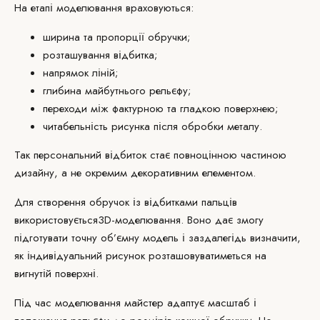
На етапі моделювання враховуються:
ширина та пропорції обручки;
розташування відбитка;
напрямок ліній;
глибина майбутнього рельєфу;
переходи між фактурною та гладкою поверхнею;
читабельність рисунка після обробки металу.
Так персональний відбиток стає повноцінною частиною
дизайну, а не окремим декоративним елементом.
Для створення обручок із відбитками пальців
використовується
3D-моделювання
. Воно дає змогу
підготувати точну об’ємну модель і заздалегідь визначити,
як індивідуальний рисунок розташовуватиметься на
вигнутій поверхні.
Під час моделювання майстер адаптує масштаб і