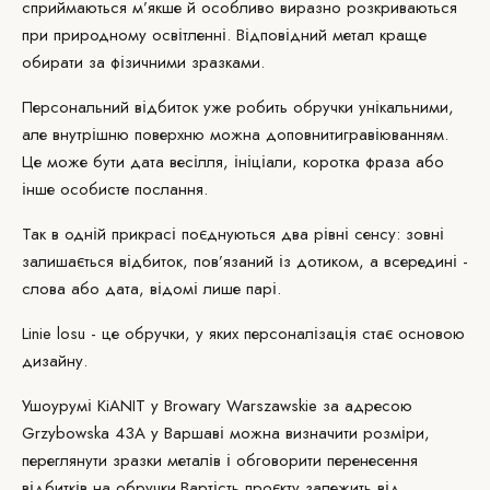
сприймаються м’якше й особливо виразно розкриваються
при природному освітленні. Відповідний метал краще
обирати за фізичними зразками.
Персональний відбиток уже робить обручки унікальними,
але внутрішню поверхню можна доповнити
гравіюванням
.
Це може бути дата весілля, ініціали, коротка фраза або
інше особисте послання.
Так в одній прикрасі поєднуються два рівні сенсу: зовні
залишається відбиток, пов’язаний із дотиком, а всередині -
слова або дата, відомі лише парі.
Linie losu - це обручки, у яких персоналізація стає основою
дизайну.
У
шоурумі KiANIT
у Browary Warszawskie за адресою
Grzybowska 43A у Варшаві можна визначити розміри,
переглянути зразки металів і обговорити перенесення
відбитків на обручки.
Вартість проєкту
залежить від