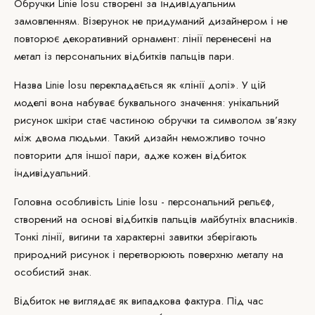
Обручки Linie losu створені за індивідуальним
замовленням. Візерунок не придуманий дизайнером і не
повторює декоративний орнамент: лінії перенесені на
метал із персональних відбитків пальців пари.
Назва Linie losu перекладається як «лінії долі». У цій
моделі вона набуває буквального значення: унікальний
рисунок шкіри стає частиною обручки та символом зв’язку
між двома людьми. Такий дизайн неможливо точно
повторити для іншої пари, адже кожен відбиток
індивідуальний.
Головна особливість Linie losu - персональний рельєф,
створений на основі відбитків пальців майбутніх власників.
Тонкі лінії, вигини та характерні завитки зберігають
природний рисунок і перетворюють поверхню металу на
особистий знак.
Відбиток не виглядає як випадкова фактура. Під час