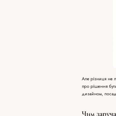
Але різниця не л
про рішення бут
дизайном, посад
Чим заруча