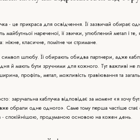
чка - це прикраса для освідчення. Її зазвичай обирає о
ь майбутньої нареченої, її звички, улюблений метал і те,
а: ніжне, класичне, помітне чи стримане.
е символ шлюбу. Її обирають обидва партнери, адже кабл
ня й мають бути зручними для кожного. Тут важливі не л
, ширина, профіль, метал, можливість гравіювання та загал
сто: заручальна каблучка відповідає за момент «я хочу бут
и вже обрали одне одного». Саме тому перша частіше стає
га - спокійнішою, продуманою основою на кожен день.