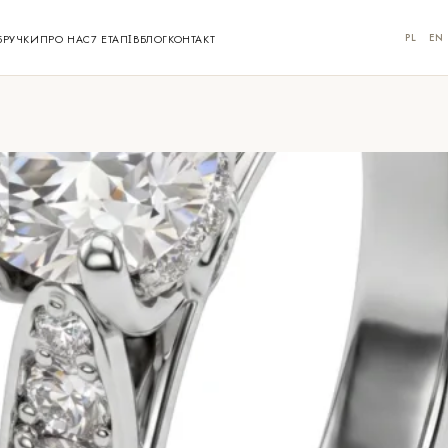
PL
EN
БРУЧКИ
ПРО НАС
7 ЕТАПІВ
БЛОГ
КОНТАКТ