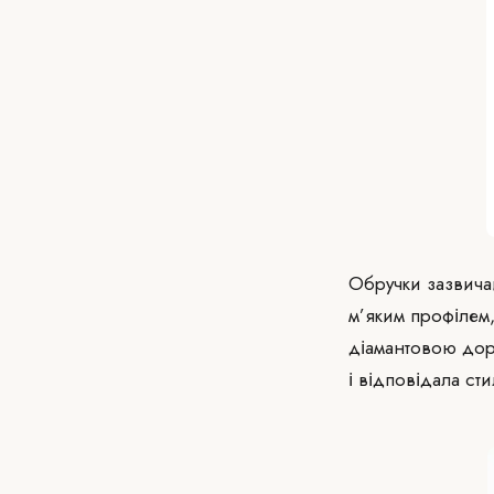
Обручки зазвичай
м’яким профілем
діамантовою дор
і відповідала ст