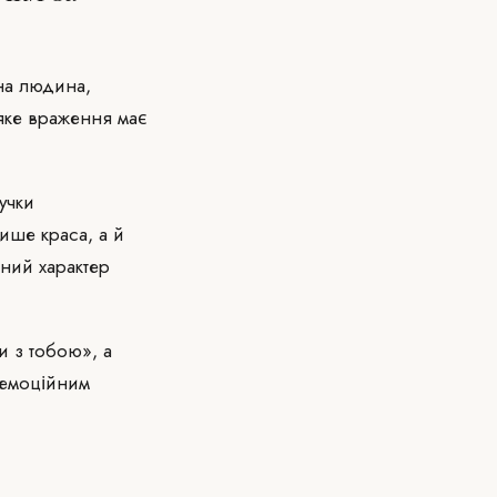
дна людина,
 яке враження має
учки
ише краса, а й
ьний характер
и з тобою», а
 емоційним