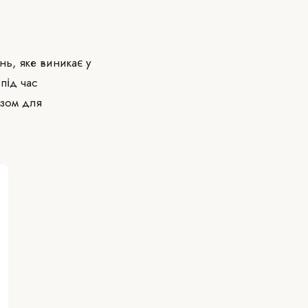
нь, яке виникає у
під час
азом для