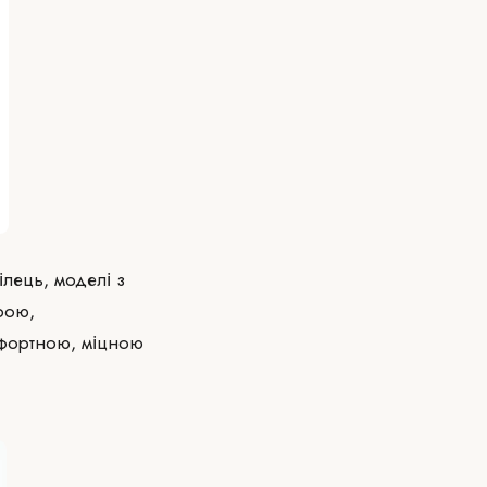
ілець, моделі з
рою,
мфортною, міцною