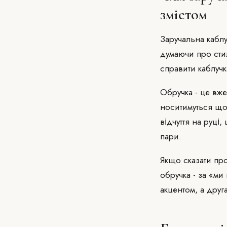
змістом
Заручальна каблу
думаючи про стил
справити каблучк
Обручка - це вж
носитимуться щод
відчуття на руці
пари.
Якщо сказати про
обручка - за «м
акцентом, а дру