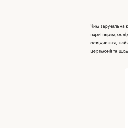
Чим заручальна к
пари перед освід
освідчення, най
церемонії та щод