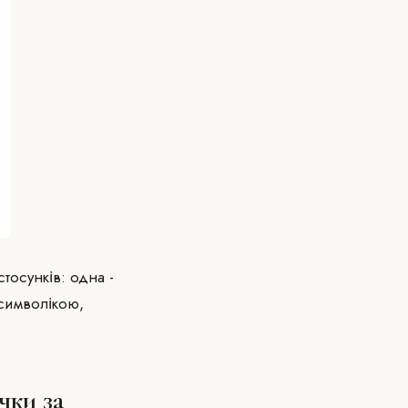
тосунків: одна -
 символікою,
чки за