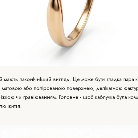
 мають лаконічніший вигляд. Це може бути гладка пара к
, матовою або полірованою поверхнею, делікатною факту
іжкою чи гравіюванням. Головне - щоб каблучка була ко
илю життя.