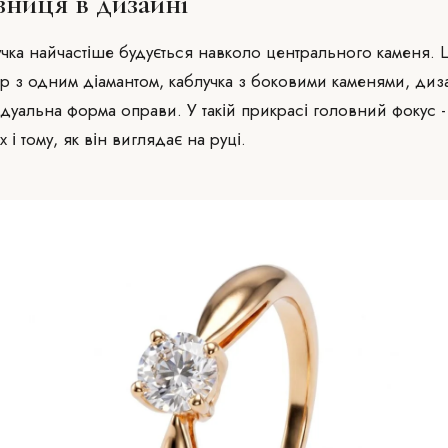
зниця в дизайні
учка найчастіше будується навколо центрального каменя. 
ер з одним діамантом, каблучка з боковими каменями, ди
дуальна форма оправи. У такій прикрасі головний фокус - 
 і тому, як він виглядає на руці.