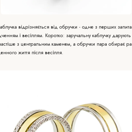
аблучка відрізняється від обручки - одне з перших запита
ченням і весіллям. Коротко: заручальну каблучку дарують 
частіше з центральним каменем, а обручки пара обирає р
енного життя після весілля.