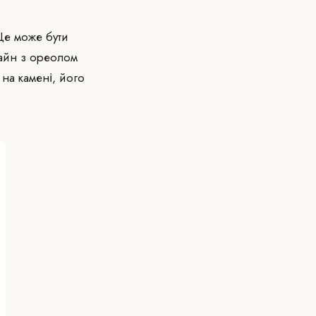
Це може бути
зайн з ореолом
на камені, його