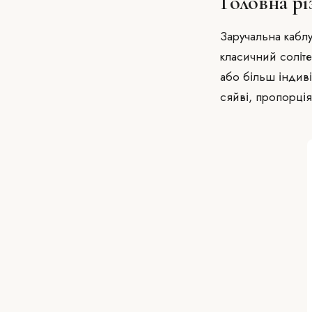
Головна рі
Заручальна кабл
класичний соліт
або більш індиві
сяйві, пропорціях