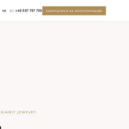
+48 887 787 788
UK
RU
ЗАПИСАТИСЯ НА КОНСУЛЬТАЦІЮ
 KIANIT JEWELRY
a