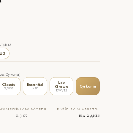
АТИНА
50
ім Cyrkonia)
Lab
Classic
Essential
Cyrkonia
Grown
G/VS2
J/SI1
F/VVS2
АРАКТЕРИСТИКА КАМЕНЯ
ТЕРМІН ВИГОТОВЛЕННЯ
0,3 ct
від 2 днів