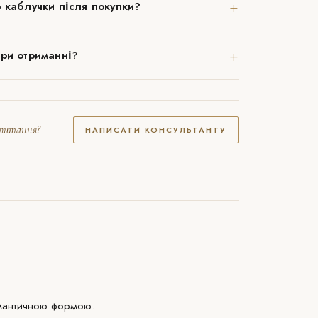
+
 каблучки після покупки?
+
при отриманні?
апитання?
НАПИСАТИ КОНСУЛЬТАНТУ
романтичною формою.