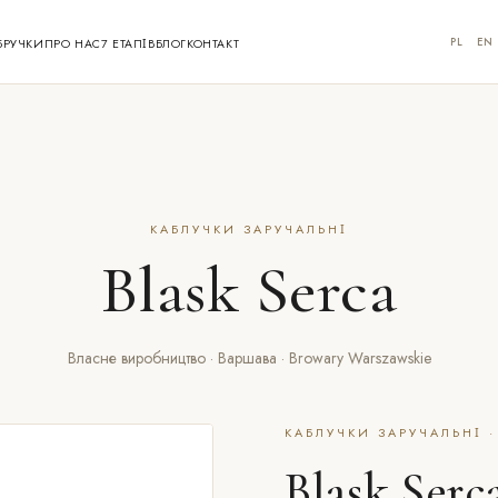
PL
EN
БРУЧКИ
ПРО НАС
7 ЕТАПІВ
БЛОГ
КОНТАКТ
КАБЛУЧКИ ЗАРУЧАЛЬНІ
Blask Serca
Власне виробництво · Варшава · Browary Warszawskie
КАБЛУЧКИ ЗАРУЧАЛЬНІ ·
Blask Serc