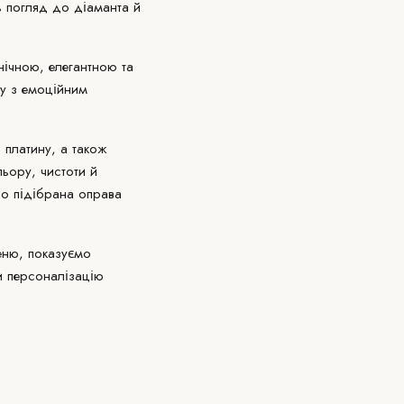
ть погляд до діаманта й
нічною, елегантною та
ку з емоційним
 платину, а також
льору, чистоти й
но підібрана оправа
еню, показуємо
и персоналізацію