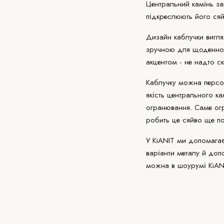
Центральний камінь зак
підкреслюють його сяй
Дизайн каблучки вигля
зручною для щоденного
акцентом - не надто ск
Каблучку
можна персона
якість центрального к
огранювання. Саме
ог
робить це сяйво ще по
У KiANIT ми
допомага
варіанти металу й доп
можна в
шоурумі KiAN