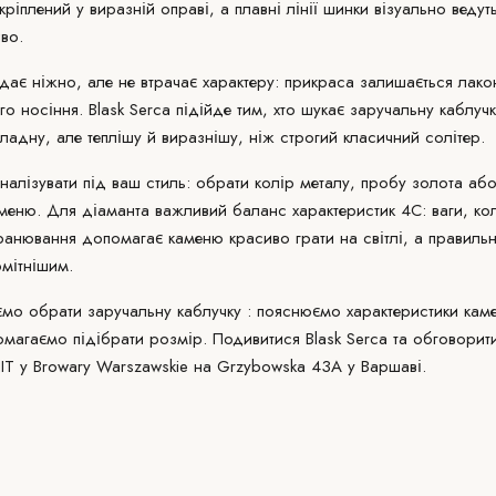
ріплений у виразній оправі, а плавні лінії шинки візуально веду
во.
дає ніжно, але не втрачає характеру: прикраса залишається лако
 носіння. Blask Serca підійде тим, хто шукає заручальну каблуч
ладну, але теплішу й виразнішу, ніж строгий класичний солітер.
лізувати під ваш стиль: обрати колір металу, пробу золота або
аменю. Для діаманта важливий баланс характеристик 4C: ваги, ко
ранювання
допомагає каменю красиво грати на світлі, а правиль
мітнішим.
ємо
обрати заручальну каблучку : пояснюємо характеристики кам
омагаємо підібрати розмір. Подивитися Blask Serca та обговорит
IT
у Browary Warszawskie на Grzybowska 43A у Варшаві.