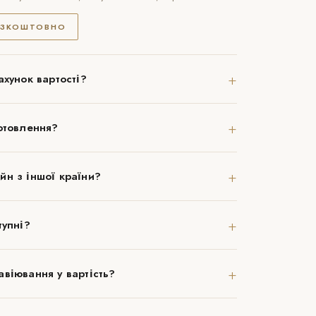
ЕЗКОШТОВНО
+
ахунок вартості?
+
отовлення?
+
йн з іншої країни?
+
тупні?
+
віювання у вартість?