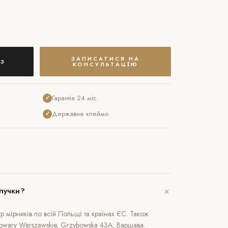
ЗАПИСАТИСЯ НА
З
КОНСУЛЬТАЦІЮ
Гарантія 24 міс.
✓
Державне клеймо
✓
+
лучки?
 мірників по всій Польщі та країнах ЄС. Також
rowary Warszawskie, Grzybowska 43A, Варшава.