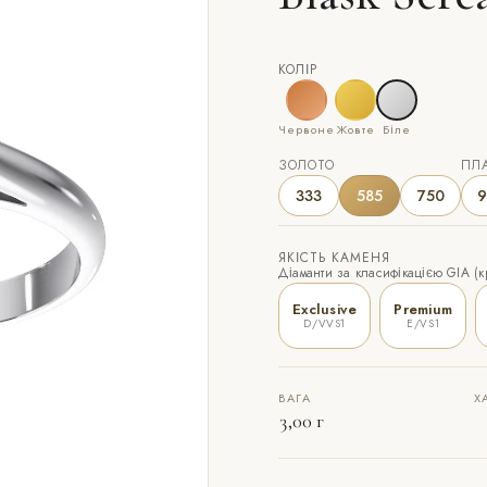
КОЛІР
Червоне
Жовте
Біле
ЗОЛОТО
ПЛ
333
585
750
9
ЯКІСТЬ КАМЕНЯ
Діаманти за класифікацією GIA (кр
Exclusive
Premium
D/VVS1
E/VS1
ВАГА
Х
3,00 г