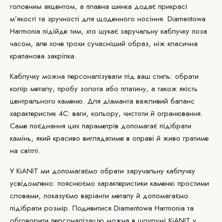
головним акцентом, а плавна шинка додає прикрасі
м’якості та зручності для щоденного носіння. Diamentowa
Harmonia підійде тим, хто шукає
заручальну каблучку
поза
часом, але хоче трохи сучасніший образ, ніж класична
крапанова закріпка.
Каблучку можна
персоналізувати
під ваш стиль: обрати
колір металу, пробу золота або платину, а також якість
центрального каменю. Для діаманта важливий баланс
характеристик 4C: ваги, кольору, чистоти й огранювання.
Саме поєднання цих параметрів допомагає підібрати
камінь, який красиво виглядатиме в оправі й живо гратиме
на світлі.
У
KiANIT
ми допомагаємо обрати заручальну каблучку
усвідомлено: пояснюємо характеристики каменю простими
словами, показуємо варіанти металу й допомагаємо
підібрати розмір. Подивитися Diamentowa Harmonia та
обговорити персоналізацію можна в
шоурумі KiANIT
у