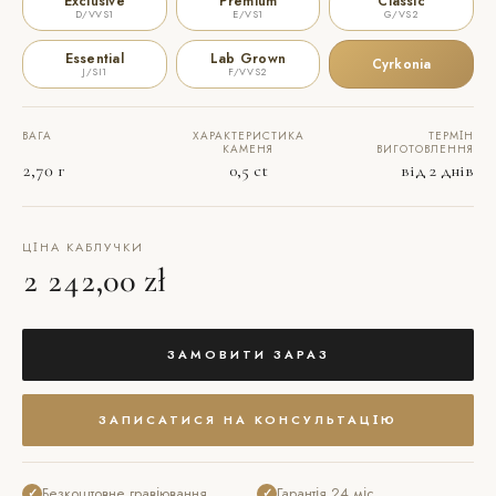
Exclusive
Premium
Classic
D/VVS1
E/VS1
G/VS2
Essential
Lab Grown
Cyrkonia
J/SI1
F/VVS2
ВАГА
ХАРАКТЕРИСТИКА
ТЕРМІН
КАМЕНЯ
ВИГОТОВЛЕННЯ
2,70 г
0,5 ct
від 2 днів
ЦІНА КАБЛУЧКИ
2 242,00 zł
ЗАМОВИТИ ЗАРАЗ
ЗАПИСАТИСЯ НА КОНСУЛЬТАЦІЮ
Безкоштовне гравіювання
Гарантія 24 міс.
✓
✓