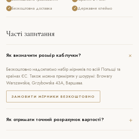
Безкоштовна доставка
Державне клеймо
✓
✓
Часті запитання
+
Як визначити розмір каблучки?
Безкоштовно надсилаємо набір мірників по всій Польщі та
країнах ЄС. Також можна приміряти у шоурумі: Browary
Warszawskie, Grzybowska 43A, Варшава.
ЗАМОВИТИ МІРНИКИ БЕЗКОШТОВНО
+
Як отримати точний розрахунок вартості?