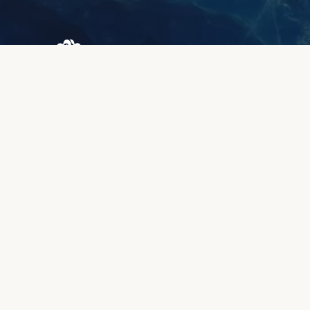
Browary Warszawskie
Grzybowska 43A
00-844 Варшава
+48 887 787 788
ІНФОРМАЦІЯ
Про нас
Зона клієнтів
Якість та гарантія
Способи оплати