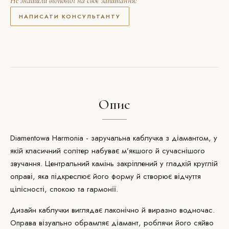
Не знайшли відповіді на своє запитання?
НАПИСАТИ КОНСУЛЬТАНТУ
Опис
Diamentowa Harmonia - заручальна каблучка з діамантом, у
якій класичний солітер набуває м’якшого й сучаснішого
звучання. Центральний камінь
закріплений
у гладкій круглій
оправі, яка підкреслює його форму й створює відчуття
цілісності, спокою та гармонії.
Дизайн каблучки виглядає лаконічно й виразно водночас.
Оправа візуально обрамляє діамант, роблячи його сяйво