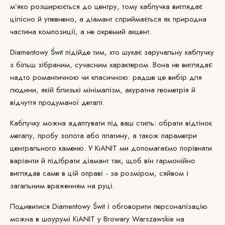
м’яко розширюється до центру, тому каблучка виглядає
цілісно й упевнено, а діамант сприймається як природна
частина композиції, а не окремий акцент.
Diamentowy Świt підійде тим, хто шукає заручальну каблучку
з більш зібраним, сучасним характером. Вона не виглядає
надто романтичною чи класичною: радше це вибір для
людини, якій близькі мінімалізм, акуратна геометрія й
відчуття продуманої деталі.
Каблучку можна
адаптувати
під ваш стиль: обрати відтінок
металу, пробу золота або платину, а також параметри
центрального каменю. У KiANIT ми допомагаємо порівняти
варіанти й підібрати
діамант
так, щоб він гармонійно
виглядав саме в цій оправі - за розміром, сяйвом і
загальним враженням на руці.
Подивитися Diamentowy Świt і обговорити персоналізацію
можна в
шоурумі KiANIT
у Browary Warszawskie на