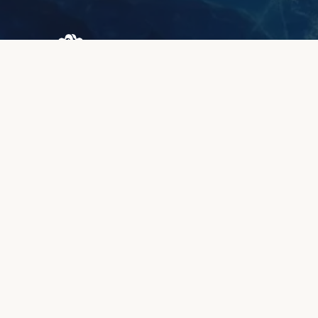
Browary Warszawskie
Grzybowska 43A
00-844 Варшава
+48 887 787 788
ІНФОРМАЦІЯ
Про нас
Зона клієнтів
Якість та гарантія
Способи оплати
Строки виготовлення