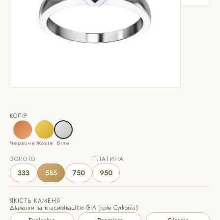
КОЛІР
Червоне
Жовте
Біле
ЗОЛОТО
ПЛАТИНА
333
585
750
950
ЯКІСТЬ КАМЕНЯ
Діаманти за класифікацією GIA (крім Cyrkonia)