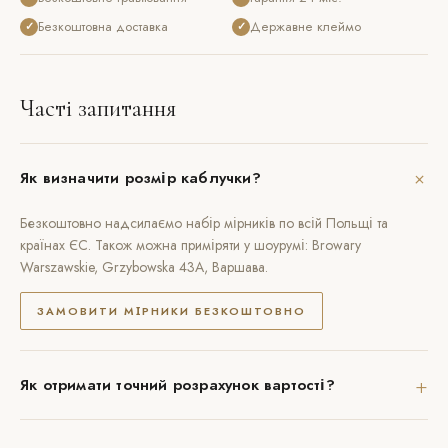
Безкоштовна доставка
Державне клеймо
✓
✓
Часті запитання
+
Як визначити розмір каблучки?
Безкоштовно надсилаємо набір мірників по всій Польщі та
країнах ЄС. Також можна приміряти у шоурумі: Browary
Warszawskie, Grzybowska 43A, Варшава.
ЗАМОВИТИ МІРНИКИ БЕЗКОШТОВНО
+
Як отримати точний розрахунок вартості?