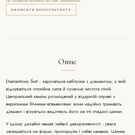
Не знайшли відповіді на своє запитання?
НАПИСАТИ КОНСУЛЬТАНТУ
Опис
Diamentowy Świt -
заручальна каблучка з діамантом
, у якій
відчувається спокійна сила й сучасна чистота ліній.
Центральний камінь розміщений у відкритій оправі з
виразними бічними елементами: вони надійно тримають
діамант і візуально виділяють його на тлі гладкої шинки.
У цьому дизайні немає зайвої декоративності - увага
залишається на формі, пропорціях і сяйві каменю. Шинка