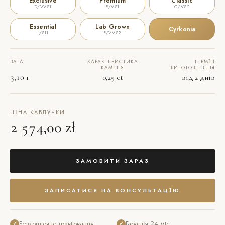
Exclusive
Premium
Classic
D/VVS1
E/VS1
G/VS2
Essential
Lab Grown
Cyrkonia
J/SI1
F/VVS2
ВАГА
ХАРАКТЕРИСТИКА
ТЕРМІН
КАМЕНЯ
ВИГОТОВЛЕННЯ
3,10 г
0,25 ct
від 2 днів
ЦІНА КАБЛУЧКИ
2 574,00 zł
ЗАМОВИТИ ЗАРАЗ
ЗАПИСАТИСЯ НА КОНСУЛЬТАЦІЮ
Безкоштовне гравіювання
Гарантія 24 міс.
✓
✓