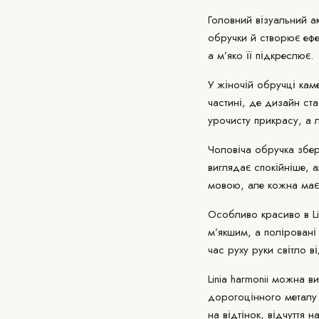
Головний візуальний ак
обручки й створює ефе
а м’яко її підкреслює.
У жіночій обручці кам
частині, де дизайн ст
урочисту прикрасу, а л
Чоловіча обручка збері
виглядає спокійніше, 
мовою, але кожна має
Особливо красиво в Li
м’якшим, а поліровані
час руху руки світло в
Linia harmonii можна 
дорогоцінного металу 
на відтінок, відчуття 