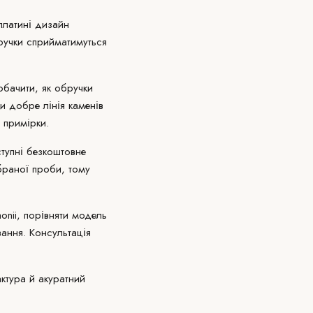
платині дизайн
бручки сприйматимуться
обачити, як обручки
и добре лінія каменів
 примірки.
ступні безкоштовне
браної проби, тому
onii, порівняти модель
ання. Консультація
фактура й акуратний