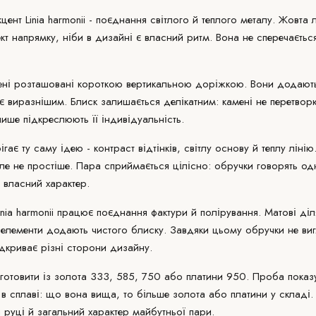
цент Linia harmonii - поєднання світлого й теплого металу. Жовта
кт напрямку, ніби в дизайні є власний ритм. Вона не сперечаєт
ені розташовані короткою вертикальною доріжкою. Вони додають 
ає виразнішим. Блиск залишається делікатним:
камені
не перетвор
ише підкреслюють її індивідуальність.
гає ту саму ідею - контраст відтінків, світлу основу й теплу лінію
але не простіше. Пара сприймається цілісно: обручки говорять о
 власний характер.
nia harmonii працює поєднання фактури й полірування.
Матові діл
 елементи додають чистого блиску. Завдяки цьому обручки не ви
ідкриває різні сторони дизайну.
виготовити із золота 333, 585, 750 або платини 950. Проба показ
в сплаві: що вона вища, то більше золота або платини у складі.
на руці й загальний характер майбутньої пари.