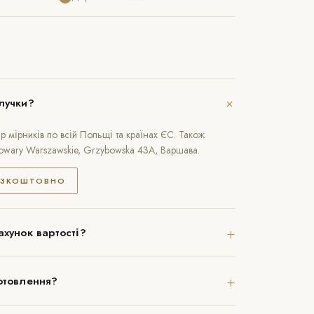
+
лучки?
 мірників по всій Польщі та країнах ЄС. Також
rowary Warszawskie, Grzybowska 43A, Варшава.
ЕЗКОШТОВНО
+
ахунок вартості?
+
отовлення?