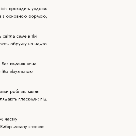
 лінія проходить уздовж
ься з основною формою,
світла саме в тій
юють обручку на надто
. Без каменів вона
днією візуальною
янки
роблять метал
глядають пласкими: під
ує частку
 Вибір металу впливає