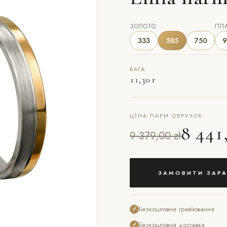
ЗОЛОТО
ПЛ
333
585
750
9
ВАГА
11,30 г
ЦІНА ПАРИ ОБРУЧОК
8 441,
9 379,00 zł
ЗАМОВИТИ ЗАРА
Безкоштовне гравіювання
✓
Безкоштовна доставка
✓