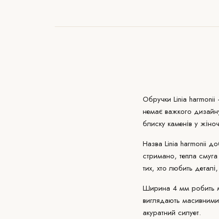
Обручки Linia harmonii
немає важкого
дизайн
блиску каменів у жіноч
Назва Linia harmonii д
стримано, тепла смуга
тих, хто любить деталі
Ширина 4 мм робить м
виглядають масивними.
акуратний силует.