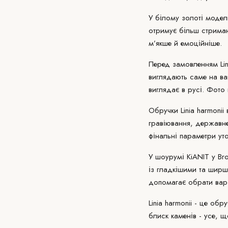
У білому золоті модел
отримує більш стриман
м’якше й емоційніше.
Перед замовленням Lin
виглядають саме на ва
виглядає в русі. Фото
Обручки Linia harmoni
гравіювання, державне
фінальні параметри ут
У
шоурумі KiANIT
у Bro
із гладкішими та ширш
допомагає обрати варі
Linia harmonii - це обр
блиск каменів - усе, 