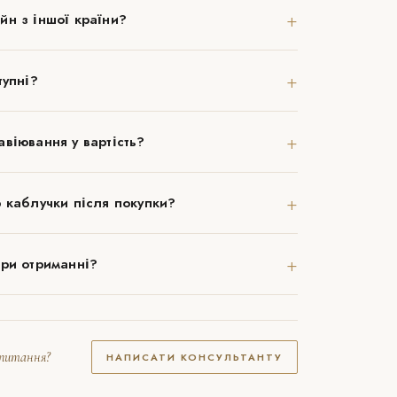
+
йн з іншої країни?
+
тупні?
+
віювання у вартість?
+
 каблучки після покупки?
+
при отриманні?
апитання?
НАПИСАТИ КОНСУЛЬТАНТУ