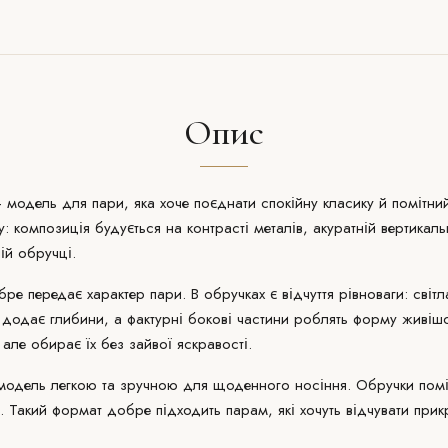
Опис
 - модель для пари, яка хоче поєднати спокійну класику й помітни
у
: композиція будується на контрасті металів, акуратній вертикальн
ій обручці.
обре передає характер пари. В обручках є відчуття рівноваги: світ
 додає глибини, а фактурні бокові частини роблять форму живі
, але обирає їх без зайвої яскравості.
одель легкою та зручною для щоденного носіння. Обручки помітн
 Такий формат добре підходить парам, які хочуть відчувати прик