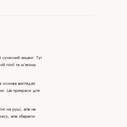
й сучасний акцент. Тут
ій лінії та м’якому
ла основа виглядає
шою. Це прикраси для
і на руці, але не
расу, але зберегти