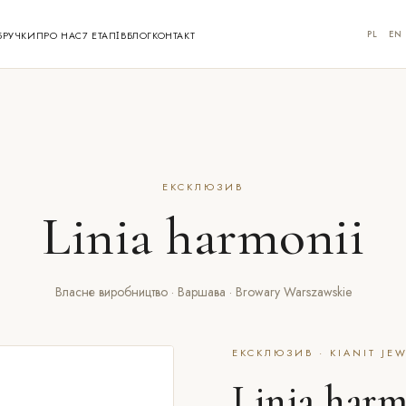
PL
EN
БРУЧКИ
ПРО НАС
7 ЕТАПІВ
БЛОГ
КОНТАКТ
ЕКСКЛЮЗИВ
Linia harmonii
Власне виробництво · Варшава · Browary Warszawskie
ЕКСКЛЮЗИВ · KIANIT JE
Linia harm