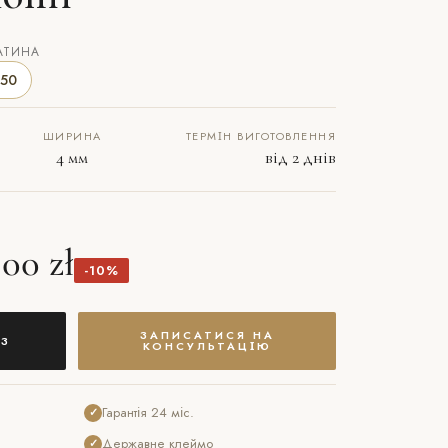
АТИНА
50
ШИРИНА
ТЕРМІН ВИГОТОВЛЕННЯ
4 мм
від 2 днів
00 zł
-10%
ЗАПИСАТИСЯ НА
З
КОНСУЛЬТАЦІЮ
Гарантія 24 міс.
✓
Державне клеймо
✓