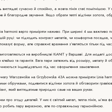
ь виглядає сучасно й спокійно, а жовта лінія стає помітнішою. У 
е й благородне звучання. Якщо обрати теплі відтінки золота, о
ia harmonii варто приміряти наживо. При ширині 4 мм важливо п
шій руці: чи підходить контраст металів, чи комфортна посадка, ч
 показує форму, але справжнє враження з’являється тільки під час
i виготовляються на виробництві KiANIT у Варшаві. Для моделі до
 клеймо та гарантія. Вага пари залежить від розміру, металу й о
очнюються індивідуально під час оформлення замовлення.
wary Warszawskie на Grzybowska 43A можна приміряти Linia harm
ими обручками, подивитися відтінки золота й обговорити гравіюв
ант, який виглядатиме природно саме на ваших руках.
учки про згоду деталей. У них є світлий метал, тепла лінія, м’яка 
що робить пару виразною, але по-справжньому гармонійною.