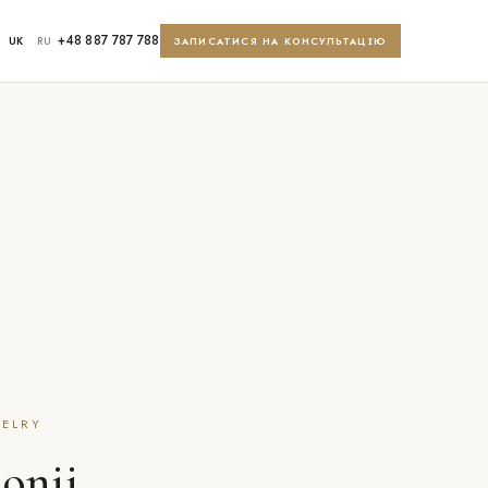
+48 887 787 788
UK
RU
ЗАПИСАТИСЯ НА КОНСУЛЬТАЦІЮ
WELRY
onii