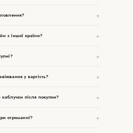
+
отовлення?
+
йн з іншої країни?
+
тупні?
+
віювання у вартість?
+
 каблучки після покупки?
+
при отриманні?