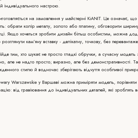
о й індивідуального настрою.
иготовляється
на замовлення
у майстерні KiANIT. Це означає, щ
иль: обрати колір металу, золото або платину, обговорити ширину
руці. Якщо хочеться зробити дизайн більш особистим, можна дод
 розглянути кам’яну вставку - делікатну, точкову, без перевантаж
йде тим, хто шукає не просто гладкі обручки, а сучасну модель з
но, але не надто просто; виразно, але без демонстративності. Та
кденного стилю й водночас зберігають відчуття особливої прикр
wary Warszawskie у Варшаві можна приміряти модель, порівняти 
ацію: від гравіювання до індивідуальних деталей, які зроблять 