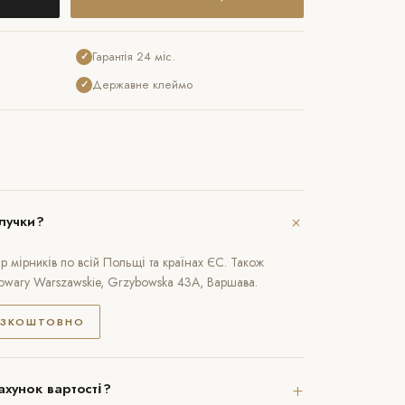
Гарантія 24 міс.
✓
Державне клеймо
✓
+
лучки?
 мірників по всій Польщі та країнах ЄС. Також
rowary Warszawskie, Grzybowska 43A, Варшава.
ЕЗКОШТОВНО
+
ахунок вартості?