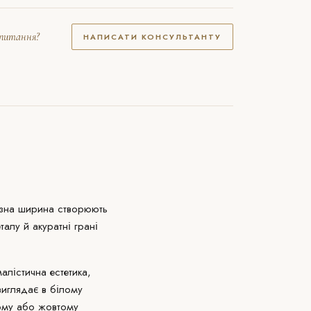
апитання?
НАПИСАТИ КОНСУЛЬТАНТУ
разна ширина створюють
талу й акуратні грані
алістична естетика,
виглядає в білому
ному або жовтому