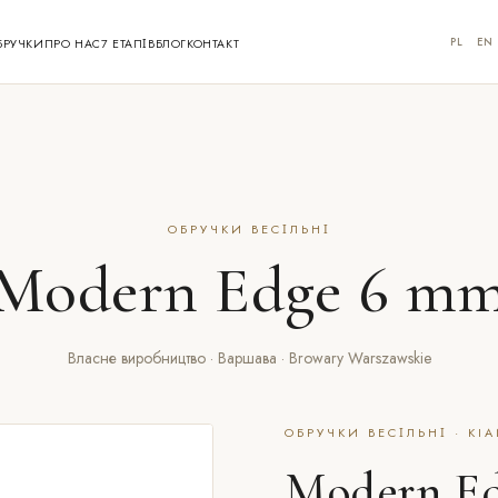
PL
EN
БРУЧКИ
ПРО НАС
7 ЕТАПІВ
БЛОГ
КОНТАКТ
ОБРУЧКИ ВЕСІЛЬНІ
Modern Edge 6 m
Власне виробництво · Варшава · Browary Warszawskie
ОБРУЧКИ ВЕСІЛЬНІ · KIA
Modern E