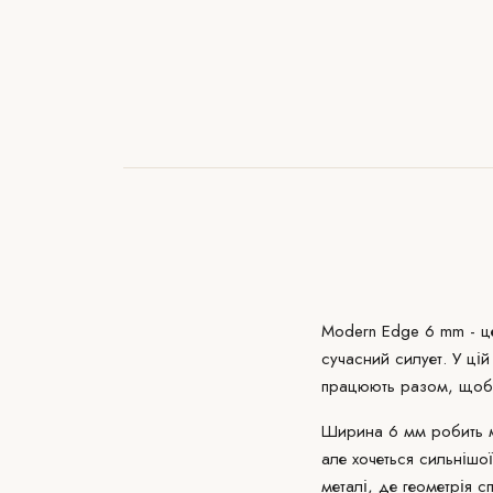
Modern Edge 6 mm - це
сучасний силует. У цій
працюють разом, щоб о
Ширина 6 мм робить мо
але хочеться сильнішо
металі, де геометрія 