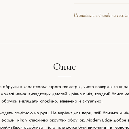
Не знайшли відповіді на своє з
Опис
 обручки з характером: строга геометрія, чиста поверхня та ви
 моделі немає випадкових деталей - рівна лінія, гладкий блиск ме
бручки виглядали спокійно, впевнено й актуально.
дель помітною на руці. Це варіант для пари, якій близька мінім
ї форми, ніж у класичних округлих обручок. Modern Edge добре 
сприймається особливо чисто, але може бути виконана і в черво