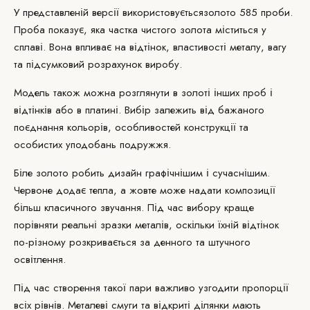
У представленій версії використовується
золото 585 проби
.
Проба показує, яка частка чистого золота міститься у
сплаві. Вона впливає на відтінок, властивості металу, вагу
та підсумковий розрахунок виробу.
Модель також можна розглянути в золоті інших проб і
відтінків або в платині. Вибір залежить від бажаного
поєднання кольорів, особливостей конструкції та
особистих уподобань подружжя.
Біле золото робить дизайн графічнішим і сучаснішим.
Червоне додає тепла, а жовте може надати композиції
більш класичного звучання. Під час вибору краще
порівняти реальні зразки металів, оскільки їхній відтінок
по-різному розкривається за денного та штучного
освітлення.
Під час створення такої пари важливо узгодити пропорції
всіх рівнів. Металеві смуги та відкриті ділянки мають