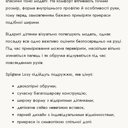
класичні тонкі моделі. На комфорт впливають точний
розмір, форма внутрішнього профілю й особливості руки,
тому перед замовленням бажано приміряти прикраси
подібної ширини.
Відкриті ділянки візуально полегшують модель, однак
посадку все одно важливо оцінити безпосередньо на руці.
Під час примірювання можна перевірити, наскільки вільно
згинається палець і як обручка відчувається під час
повсякденних рухів.
Splątane Losy підійдуть подружжю, яке цінує:
двоколірні обручки;
сучасну багатошарову конструкцію;
широку форму з відкритими ділянками;
делікатне сяйво невеликих вставок;
парний дизайн з індивідуальними відмінностями;
прикраси із символікою спільної долі.