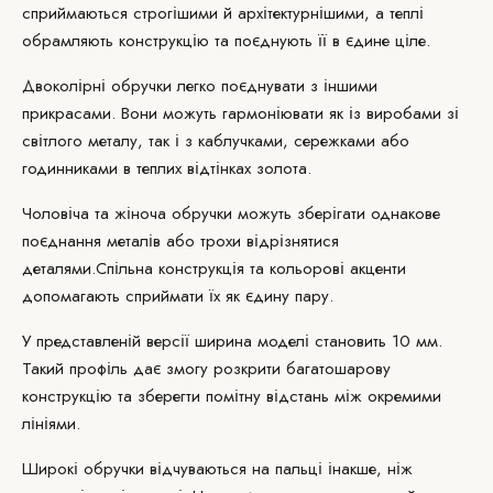
сприймаються строгішими й архітектурнішими, а теплі
обрамляють конструкцію та поєднують її в єдине ціле.
Двоколірні обручки легко поєднувати з іншими
прикрасами. Вони можуть гармоніювати як із виробами зі
світлого металу, так і з каблучками, сережками або
годинниками в теплих відтінках золота.
Чоловіча та жіноча обручки можуть зберігати однакове
поєднання металів або трохи відрізнятися
деталями.
Спільна конструкція
та кольорові акценти
допомагають сприймати їх як єдину пару.
У представленій версії ширина моделі становить 10 мм.
Такий профіль дає змогу розкрити багатошарову
конструкцію та зберегти помітну відстань між окремими
лініями.
Широкі обручки відчуваються на пальці інакше, ніж