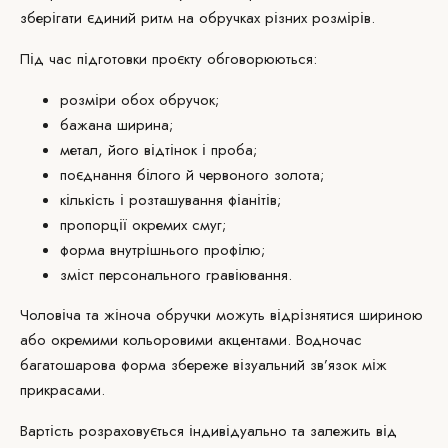
зберігати єдиний ритм на обручках різних розмірів.
Під час підготовки проєкту
обговорюються
:
розміри обох обручок;
бажана ширина;
метал, його відтінок і проба;
поєднання білого й червоного золота;
кількість і розташування фіанітів;
пропорції окремих смуг;
форма внутрішнього профілю;
зміст персонального гравіювання.
Чоловіча та жіноча обручки можуть відрізнятися шириною
або окремими кольоровими акцентами. Водночас
багатошарова форма збереже візуальний зв’язок між
прикрасами.
Вартість
розраховується індивідуально та залежить від