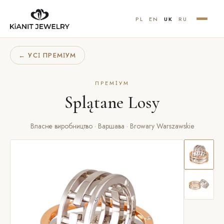
PL
EN
UK
RU
← УСІ ПРЕМІУМ
ПРЕМІУМ
Splątane Losy
Власне виробництво · Варшава · Browary Warszawskie