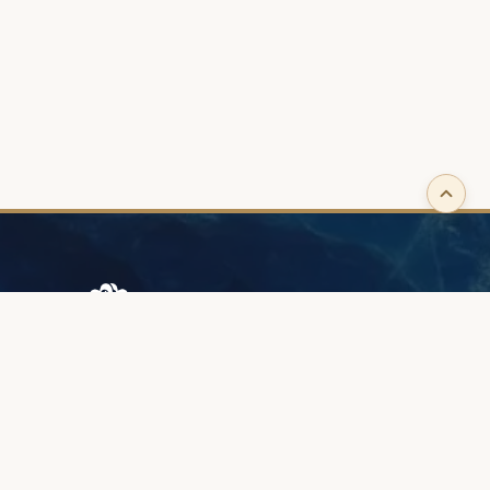
Browary Warszawskie
Grzybowska 43A
00-844 Варшава
+48 887 787 788