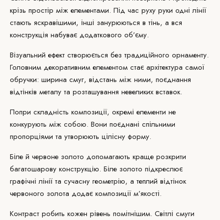
крізь простір між елементами. Під час руху руки одні лінії
стають яскравішими, інші занурюються в тінь, а вся
конструкція набуває додаткового об’єму.
Візуальний ефект створюється без традиційного орнаменту.
Головним декоративним елементом стає архітектура самої
обручки: ширина смуг, відстань між ними, поєднання
відтінків металу та розташування невеликих вставок.
Попри складність композиції, окремі елементи не
конкурують між собою. Вони поєднані спільними
пропорціями та утворюють цілісну форму.
Біле й червоне золото допомагають краще розкрити
багатошарову конструкцію. Біле золото підкреслює
графічні лінії та сучасну геометрію, а теплий відтінок
червоного золота додає композиції м’якості.
Контраст робить кожен рівень помітнішим. Світлі смуги