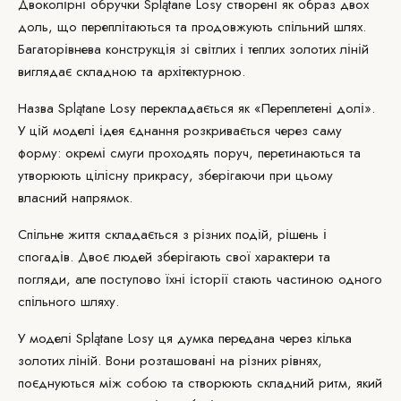
Двоколірні обручки Splątane Losy створені як образ двох
доль, що переплітаються та продовжують спільний шлях.
Багаторівнева конструкція зі світлих і теплих золотих ліній
виглядає складною та архітектурною.
Назва Splątane Losy перекладається як «Переплетені долі».
У цій моделі ідея єднання розкривається через саму
форму: окремі смуги проходять поруч, перетинаються та
утворюють цілісну прикрасу, зберігаючи при цьому
власний напрямок.
Спільне життя складається з різних подій, рішень і
спогадів. Двоє людей зберігають свої характери та
погляди, але поступово їхні історії стають частиною одного
спільного шляху.
У моделі Splątane Losy ця думка передана через кілька
золотих ліній. Вони розташовані на різних рівнях,
поєднуються між собою та створюють складний ритм, який