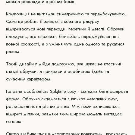
можна розглядати з різних боків.
Композиція не виглядає симетричною та передбачуваною.
Саме це робить її живою: з кожного ракурсу
відкриваються нові переходи, перетини й деталі. Обручки
нагадують, що справжня близькість народжується не з
повної схожості, а з уміння чути одне одного та рухатися
разом.
Такий дизайн підійде подружжю, яке шукає не класичні
гладкі обручки, а прикраси з особистою ідеєю та
сучасним характером.
Головна особливість Splątane Losy - складна багатошарова
форма. Обручка складається з кількох металевих смуг,
розташованих на різних рівнях. Між ними залишаються
відкриті ділянки, завдяки яким широка модель виглядає
легшою.
Світло відбивається від
полірованих поверхонь
і проходить