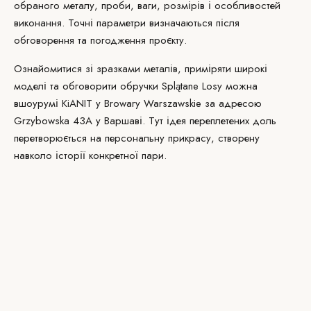
обраного металу, проби, ваги, розмірів і особливостей
виконання. Точні параметри визначаються після
обговорення та погодження проєкту.
Ознайомитися зі зразками металів, приміряти широкі
моделі та обговорити обручки Splątane Losy можна
в
шоурумі KiANIT
у Browary Warszawskie за адресою
Grzybowska 43A у Варшаві. Тут ідея переплетених доль
перетворюється на персональну прикрасу, створену
навколо історії конкретної пари.