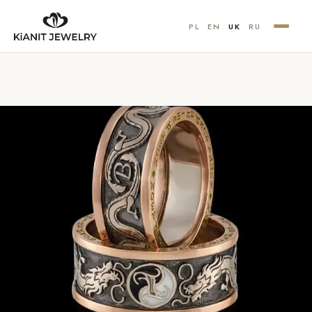
PL
EN
UK
RU