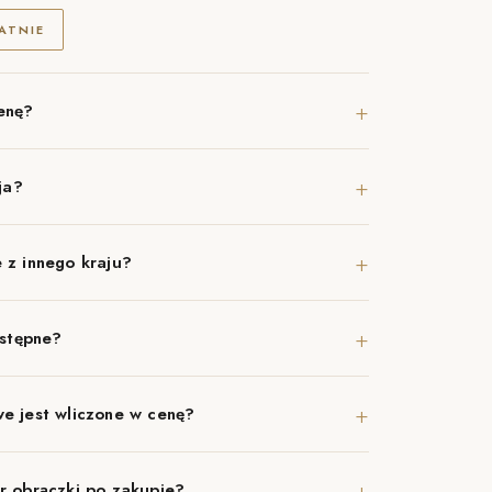
ATNIE
+
enę?
+
ja?
+
 z innego kraju?
+
ostępne?
+
e jest wliczone w cenę?
+
r obrączki po zakupie?