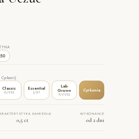
TYNA
50
 Cyrkonii)
Lab
Classic
Essential
Cyrkonia
Grown
G/VS2
J/SI1
F/VVS2
ARAKTERYSTYKA KAMIENIA
WYKONANIE
0,5 ct
od 2 dni