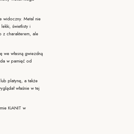
ie widoczny. Metal nie
kki, świetlisty i
 z charakterem, ale
się we własną gwiezdną
pada w pamięć od
ub platynę, a także
yglądał właśnie w tej
mie KiANIT
w