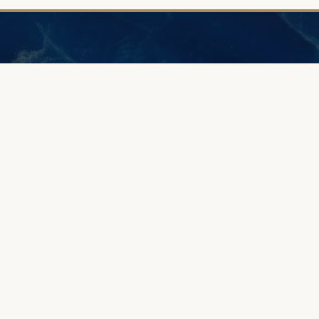
POMOC
PORADN
Jak złożyć zamówienie?
Zaprojektuj b
Jak zmierzyć rozmiar?
Grawer - pom
Zamów zestaw mierników
Wykonanie z
Diamenty i ich wybór
Jak wybrać o
Dostawa i gwarancja
Próba złota
Cennik