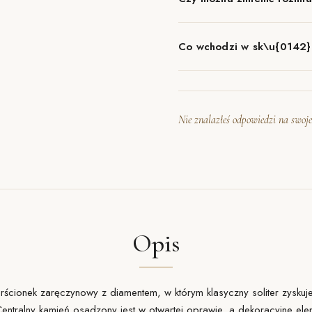
Co wchodzi w sk\u{0142}
Nie znalazłeś odpowiedzi na swoje
Opis
rścionek zaręczynowy z diamentem, w którym klasyczny soliter zyskuje 
Centralny kamień osadzony jest w otwartej oprawie, a dekoracyjne el