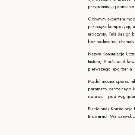
przypominają promienie 
Głównym akcentem mode
przeciąża kompozycji, ale
uroczysty. Taki
design
bę
bez nadmiernej dramaty
Nazwa Konstelacja Uczuć
historię. Pierścionek ł
pierwszego spojrzenia i
Model można spersonali
parametry centralnego
oprawie - pod względem 
Pierścionek Konstelacja
Browarach Warszawskic