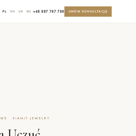
+48 887 787 788
PL
EN
UK
RU
UMÓW KONSULTACJĘ
WE · KIANIT JEWELRY
a Uczuć