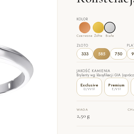
KOLOR
Czerwone
Żółte
Białe
ZŁOTO
PLA
333
585
750
9
JAKOŚĆ KAMIENIA
Brylanty wg klasyfikacji GIA (oprócz
Exclusive
Premium
D/VVS1
E/VS1
WAGA
CH
2,50 g