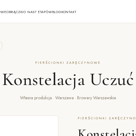
OWE
OBRĄCZKI
O NAS
7 ETAPÓW
BLOG
KONTAKT
PIERŚCIONKI ZARĘCZYNOWE
Konstelacja Uczuć
Własna produkcja · Warszawa · Browary Warszawskie
PIERŚCIONKI ZARĘCZYNO
Konstelacj