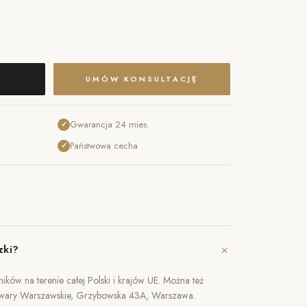
UMÓW KONSULTACJĘ
Gwarancja 24 mies.
✓
Państwowa cecha
✓
+
zki?
ików na terenie całej Polski i krajów UE. Można też
owary Warszawskie, Grzybowska 43A, Warszawa.