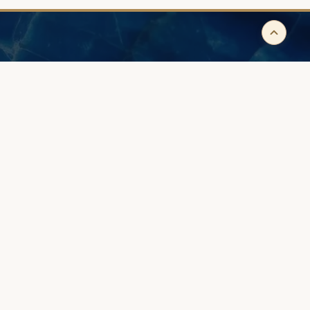
IK
WSKAZÓWKI
iżuterię
Na którym palcu - zaręczynowy?
ysły
Na której ręce nosić obrączkę?
 Waszego złota
Jak dobrać rozmiar?
brączki?
Jak dbać o obrączkę?
Jak wybrać zaręczynowy?
Polityka prywatności
Regulamin
Kontakt