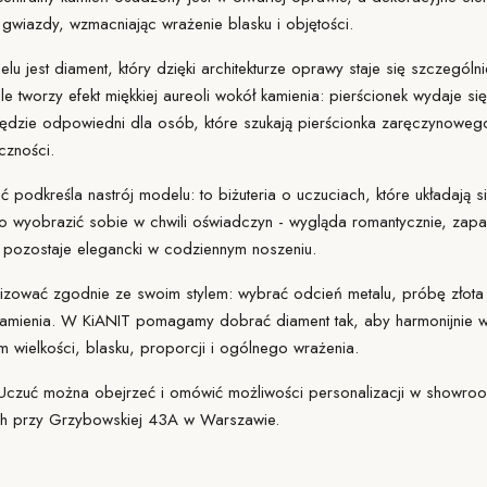
gwiazdy, wzmacniając wrażenie blasku i objętości.
lu jest
diament
, który dzięki architekturze oprawy staje się szczególn
 tworzy efekt miękkiej aureoli wokół kamienia: pierścionek wydaje się le
dzie odpowiedni dla osób, które szukają pierścionka zaręczynowego
czności.
 podkreśla nastrój modelu: to biżuteria o uczuciach, które układają 
atwo wyobrazić sobie w chwili oświadczyn - wygląda romantycznie, za
 pozostaje elegancki w codziennym noszeniu.
zować zgodnie ze swoim stylem: wybrać odcień metalu, próbę złota l
 kamienia. W KiANIT pomagamy dobrać
diament
tak, aby harmonijnie w
wielkości, blasku, proporcji i ogólnego wrażenia.
 Uczuć można obejrzeć i omówić możliwości personalizacji w
showroo
h przy Grzybowskiej 43A w Warszawie.