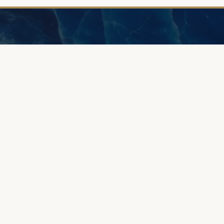
INFORMACJE
O nas
Browary Warszawskie
Strefa klienta
Grzybowska 43A
Jakość i gwarancja
00-844 Warszawa
Metody płatności
Czas realizacji
+48 887 787 788
Reklamacje i zwroty
Umów spotkanie
© 2026 KiANIT JEWELRY - Browary Warszawskie, Warszawa