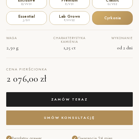
Exclusive
Premium
Classic
D/VVS1
E/VS1
G/VS2
Essential
Lab Grown
Cyrkonia
J/SI1
F/VVS2
WAGA
CHARAKTERYSTYKA
WYKONANIE
KAMIENIA
2,50 g
1,25 ct
od 2 dni
CENA PIERŚCIONKA
2 076,00 zł
ZAMÓW TERAZ
UMÓW KONSULTACJĘ
Bezpłatny grawer
Gwarancja 24 mies.
✓
✓