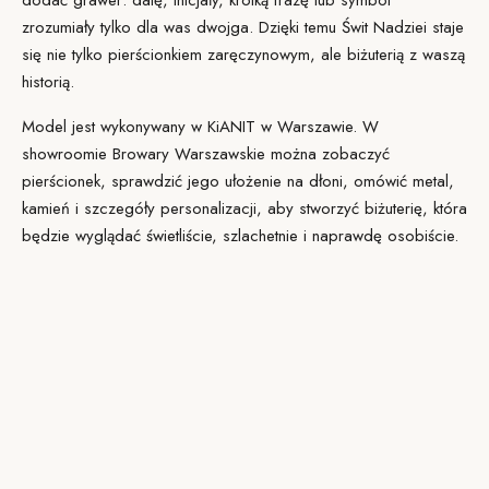
dodać grawer: datę, inicjały, krótką frazę lub symbol
zrozumiały tylko dla was dwojga. Dzięki temu Świt Nadziei staje
się nie tylko pierścionkiem zaręczynowym, ale biżuterią z waszą
historią.
Model jest wykonywany w
KiANIT
w Warszawie. W
showroomie Browary Warszawskie można zobaczyć
pierścionek, sprawdzić jego ułożenie na dłoni, omówić metal,
kamień i szczegóły personalizacji, aby stworzyć biżuterię, która
będzie wyglądać świetliście, szlachetnie i naprawdę osobiście.