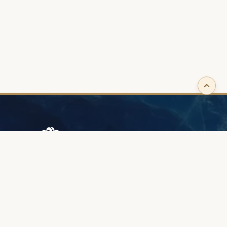
Browary Warszawskie
Grzybowska 43A
00-844 Warszawa
+48 887 787 788