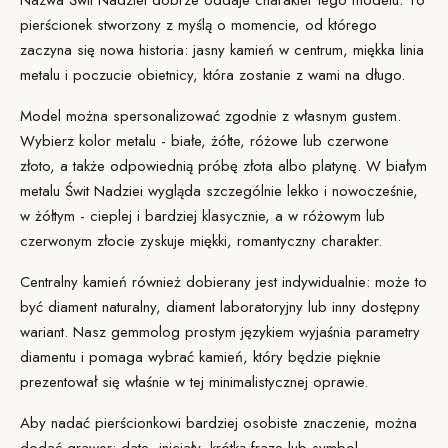
Nazwa Świt Nadziei dobrze oddaje charakter tego modelu. To
pierścionek stworzony z myślą o
momencie
, od którego
zaczyna się nowa historia: jasny kamień w centrum, miękka linia
metalu i poczucie obietnicy, która zostanie z wami na długo.
Model można
spersonalizować
zgodnie z własnym gustem.
Wybierz kolor metalu - białe, żółte, różowe lub czerwone
złoto, a także odpowiednią
próbę złota
albo platynę. W białym
metalu Świt Nadziei wygląda szczególnie lekko i nowocześnie,
w żółtym - cieplej i bardziej klasycznie, a w różowym lub
czerwonym złocie zyskuje miękki, romantyczny charakter.
Centralny
kamień
również dobierany jest indywidualnie: może to
być diament naturalny, diament laboratoryjny lub inny dostępny
wariant. Nasz gemmolog prostym językiem wyjaśnia parametry
diamentu i pomaga wybrać kamień, który będzie pięknie
prezentował się właśnie w tej minimalistycznej oprawie.
Aby nadać pierścionkowi bardziej osobiste znaczenie, można