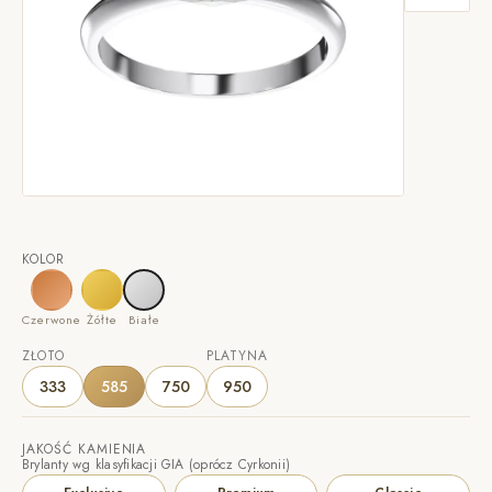
KOLOR
Czerwone
Żółte
Białe
ZŁOTO
PLATYNA
333
585
750
950
JAKOŚĆ KAMIENIA
Brylanty wg klasyfikacji GIA (oprócz Cyrkonii)