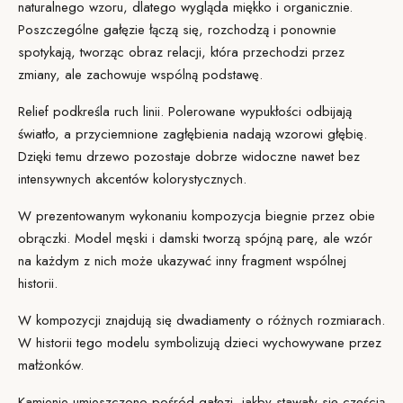
naturalnego wzoru, dlatego wygląda miękko i organicznie.
Poszczególne gałęzie łączą się, rozchodzą i ponownie
spotykają, tworząc obraz relacji, która przechodzi przez
zmiany, ale zachowuje wspólną podstawę.
Relief podkreśla ruch linii. Polerowane wypukłości odbijają
światło, a przyciemnione zagłębienia nadają wzorowi głębię.
Dzięki temu drzewo pozostaje dobrze widoczne nawet bez
intensywnych akcentów kolorystycznych.
W prezentowanym wykonaniu kompozycja biegnie przez obie
obrączki. Model męski i damski tworzą spójną parę, ale wzór
na każdym z nich może ukazywać inny fragment wspólnej
historii.
W kompozycji znajdują się dwa
diamenty
o różnych rozmiarach.
W historii tego modelu symbolizują dzieci wychowywane przez
małżonków.
Kamienie umieszczono pośród gałęzi, jakby stawały się częścią