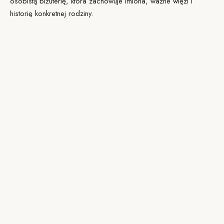
osobistą biżuterię, która zachowuje imiona, ważne więzi i
historię konkretnej rodziny.