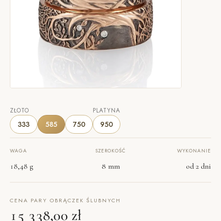
ZŁOTO
PLATYNA
333
585
750
950
WAGA
SZEROKOŚĆ
WYKONANIE
18,48 g
8 mm
od 2 dni
CENA PARY OBRĄCZEK ŚLUBNYCH
15 338,00 zł