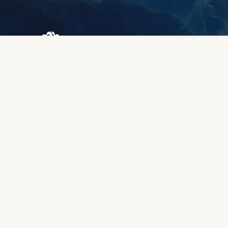
Browary Warszawskie
Grzybowska 43A
00-844 Warszawa
+48 887 787 788
INFORMACJE
O nas
Strefa klienta
Jakość i gwarancja
Metody płatności