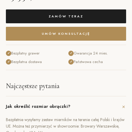
ZAMÓW TERAZ
UMÓW KONSULTACJĘ
Bezpłatny grawer
Gwarancja 24 mies.
✓
✓
Bezpłatna dostawa
Państwowa cecha
✓
✓
Najczęstsze pytania
+
Jak określić rozmiar obrączki?
Bezpłatnie wysyłamy zestaw mierników na terenie całej Polski i krajów
UE. Można też przymierzyć w showroomie: Browary Warszawskie,