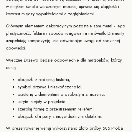
w miękkim świetle wieczornym mocniej ujawnia się objętość i
kontrast między wypukłościami a zagłębieniami.
Głównym elementem dekoracyjnym pozostaje sam metal - jego
plastyczność, faktura i sposób reagowania na światło.
Diamenty
uzupełniają kompozycję, nie odwracając uwagi od rodzinnej
opowieści.
Wieczne Drzewo będzie odpowiednie dla małżonków, którzy
cenią:
obrączki z rodzinną historią;
symbol drzewa i nieskończoności;
biżuterię z diamentami o osobistym znaczeniu;
ukryte inicjały w projekcie;
szeroką formę z przestrzennym reliefem;
obrączki dla pary z indywidualnymi detalami.
W prezentowanej wersji wykorzystano złoto próby 585.
Próba