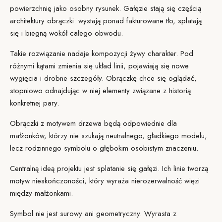
powierzchnię jako osobny rysunek. Gałęzie stają się częścią
architektury obrączki: wystają ponad fakturowane tło, splatają
się i biegną wokół całego obwodu.
Takie rozwiązanie nadaje kompozycji żywy charakter. Pod
różnymi kątami zmienia się układ linii, pojawiają się nowe
wygięcia i drobne szczegóły. Obrączkę chce się oglądać,
stopniowo odnajdując w niej elementy związane z historią
konkretnej pary.
Obrączki z motywem drzewa będą odpowiednie dla
małżonków, którzy nie szukają neutralnego, gładkiego modelu,
lecz rodzinnego symbolu o głębokim osobistym znaczeniu.
Centralną ideą projektu jest splatanie się gałęzi. Ich linie tworzą
motyw nieskończoności, który wyraża nierozerwalność więzi
między małżonkami.
Symbol nie jest surowy ani geometryczny. Wyrasta z