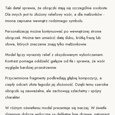
Taki detal sprawia, że obrączki stają się szczególnie osobiste.
Dla innych jest to złożony reliefowy wzór, a dla małżonków -
imiona zapisane wewnątrz rodzinnego symbolu.
Personalizację można kontynuować po wewnętrznej stronie
obrączek. Można tam umieścić datę ślubu, krótką frazę lub
słowa, których znaczenie znają tylko małżonkowie.
Model łączy wyrazisty relief z oksydowanym wykończeniem.
Kontrast pomaga oddzielić gałęzie od tła i sprawia, że wzór
wygląda bardziej przestrzennie.
Przyciemnione fragmenty podkreślają głębię kompozycji, a
ciepły odcień złota łagodzi jej złożoność. Dzięki temu szerokie
obrączki są zauważalne, ale zachowują szlachetny i spójny
charakter.
W różnym oświetleniu model prezentuje się inaczej. W świetle
dziennym dobrze widoczne są delikatne linie drzewa, natomiast