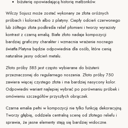
biżuterię opowiadającą historię małżonków.
Wilczy Sojusz może zostać wykonany ze złota o
różnych
próbach
i kolorach albo z platyny. Ciepły odcień czerwonego
lub żółtego złota podkreśla relief płomieni i tworzy wyrazisty
kontrast z czarną emalią. Białe złoto nadaje kompozycji
bardziej graficzny charakter i wzmacnia wrażenie nocnego
światła.
Platyna
będzie odpowiednia dla osób, które cenią
naturalnie jasny odcień metalu.
Złoto próby 585
jest często wybierane do biżuterii
przeznaczonej do regularnego noszenia. Złoto próby 750
zawiera więcej czystego złota i ma bardziej nasycony kolor.
Odpowiedni wariant najlepiej wybrać po porównaniu próbek i
omówieniu szczegółów przyszłych obrączek.
Czarna emalia pełni w kompozycji nie tylko funkcję dekoracyjną.
Tworzy głębię, oddziela centralną scenę od złotego reliefu i
sprawia, że jasne elementy stają się bardziej widoczne.