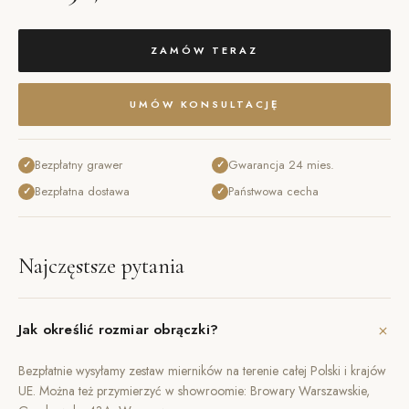
ZAMÓW TERAZ
UMÓW KONSULTACJĘ
Bezpłatny grawer
Gwarancja 24 mies.
✓
✓
Bezpłatna dostawa
Państwowa cecha
✓
✓
Najczęstsze pytania
+
Jak określić rozmiar obrączki?
Bezpłatnie wysyłamy zestaw mierników na terenie całej Polski i krajów
UE. Można też przymierzyć w showroomie: Browary Warszawskie,