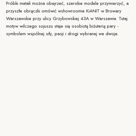
Próbki metali można obejrzeć, szerokie modele przymierzyć, a
przyszłe obrączki omówić w
showroomie KiANIT
w Browary
Warszawskie przy ulicy Grzybowskiej 43A w Warszawie. Tutaj
motyw wilczego sojuszu staje się osobistą biżuterią pary -
symbolem wspólnej siły, pasji i drogi wybranej we dwoje.