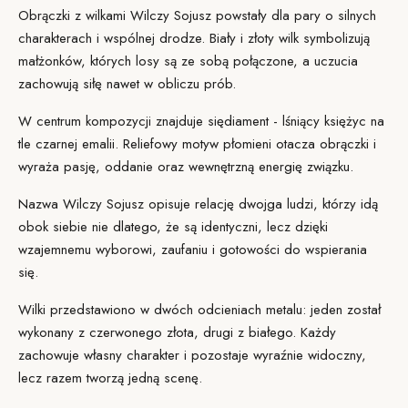
Obrączki z wilkami
Wilczy Sojusz
powstały dla pary o silnych
charakterach i wspólnej drodze. Biały i złoty wilk symbolizują
małżonków, których losy są ze sobą połączone, a uczucia
zachowują siłę nawet w obliczu prób.
W centrum kompozycji znajduje się
diament
- lśniący księżyc na
tle czarnej emalii. Reliefowy motyw płomieni otacza obrączki i
wyraża pasję, oddanie oraz wewnętrzną energię związku.
Nazwa Wilczy Sojusz opisuje relację dwojga ludzi, którzy idą
obok siebie nie dlatego, że są identyczni, lecz dzięki
wzajemnemu wyborowi, zaufaniu i gotowości do wspierania
się.
Wilki przedstawiono w dwóch odcieniach metalu: jeden został
wykonany z czerwonego złota, drugi z białego. Każdy
zachowuje własny charakter i pozostaje wyraźnie widoczny,
lecz razem tworzą jedną scenę.