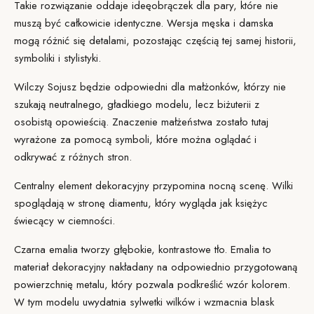
Takie rozwiązanie oddaje ideę
obrączek dla pary
, które nie
muszą być całkowicie identyczne. Wersja męska i damska
mogą różnić się detalami, pozostając częścią tej samej historii,
symboliki i stylistyki.
Wilczy Sojusz będzie odpowiedni dla małżonków, którzy nie
szukają neutralnego, gładkiego modelu, lecz biżuterii z
osobistą opowieścią. Znaczenie małżeństwa zostało tutaj
wyrażone za pomocą symboli, które można oglądać i
odkrywać z różnych stron.
Centralny element dekoracyjny przypomina nocną scenę. Wilki
spoglądają w stronę diamentu, który wygląda jak księżyc
świecący w ciemności.
Czarna emalia tworzy głębokie, kontrastowe tło. Emalia to
materiał dekoracyjny nakładany na odpowiednio przygotowaną
powierzchnię metalu, który pozwala podkreślić wzór kolorem.
W tym modelu uwydatnia sylwetki wilków i wzmacnia blask