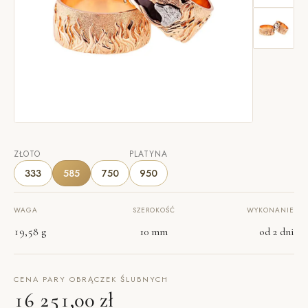
ZŁOTO
PLATYNA
333
585
750
950
WAGA
SZEROKOŚĆ
WYKONANIE
19,58 g
10 mm
od 2 dni
CENA PARY OBRĄCZEK ŚLUBNYCH
16 251,00 zł