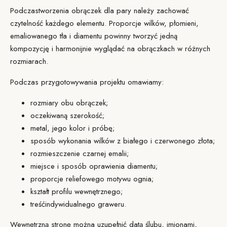
Podczas
tworzenia obrączek dla pary
należy zachować
czytelność każdego elementu. Proporcje wilków, płomieni,
emaliowanego tła i diamentu powinny tworzyć jedną
kompozycję i harmonijnie wyglądać na obrączkach w różnych
rozmiarach.
Podczas przygotowywania projektu omawiamy:
rozmiary obu obrączek;
oczekiwaną szerokość;
metal, jego kolor i próbę;
sposób wykonania wilków z białego i czerwonego złota;
rozmieszczenie czarnej emalii;
miejsce i sposób oprawienia diamentu;
proporcje reliefowego motywu ognia;
kształt profilu wewnętrznego;
treść
indywidualnego graweru
.
Wewnętrzną stronę można uzupełnić datą ślubu, imionami,