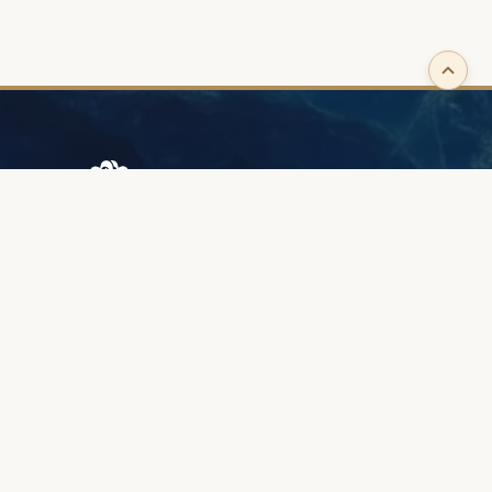
Browary Warszawskie
Grzybowska 43A
00-844 Warszawa
+48 887 787 788
INFORMACJE