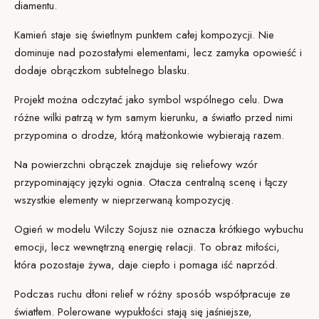
diamentu.
Kamień staje się świetlnym punktem całej kompozycji. Nie
dominuje nad pozostałymi elementami, lecz zamyka opowieść i
dodaje obrączkom subtelnego blasku.
Projekt można odczytać jako symbol wspólnego celu. Dwa
różne wilki patrzą w tym samym kierunku, a światło przed nimi
przypomina o drodze, którą małżonkowie wybierają razem.
Na powierzchni obrączek znajduje się reliefowy wzór
przypominający języki ognia. Otacza centralną scenę i łączy
wszystkie elementy w nieprzerwaną kompozycję.
Ogień w modelu Wilczy Sojusz nie oznacza krótkiego wybuchu
emocji, lecz wewnętrzną energię relacji. To obraz miłości,
która pozostaje żywa, daje ciepło i pomaga iść naprzód.
Podczas ruchu dłoni relief w różny sposób współpracuje ze
światłem. Polerowane wypukłości stają się jaśniejsze,