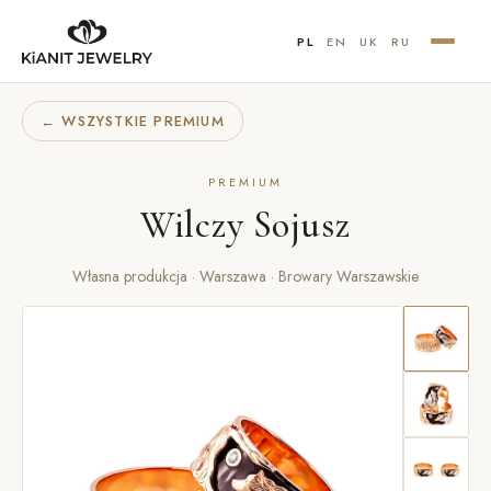
PL
EN
UK
RU
← WSZYSTKIE PREMIUM
PREMIUM
Wilczy Sojusz
Własna produkcja · Warszawa · Browary Warszawskie