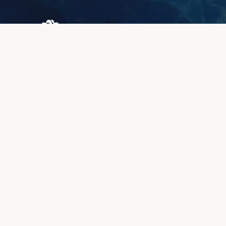
Browary Warszawskie
Grzybowska 43A
00-844 Warszawa
+48 887 787 788
INFORMACJE
O nas
Strefa klienta
Jakość i gwarancja
Metody płatności
Czas realizacji