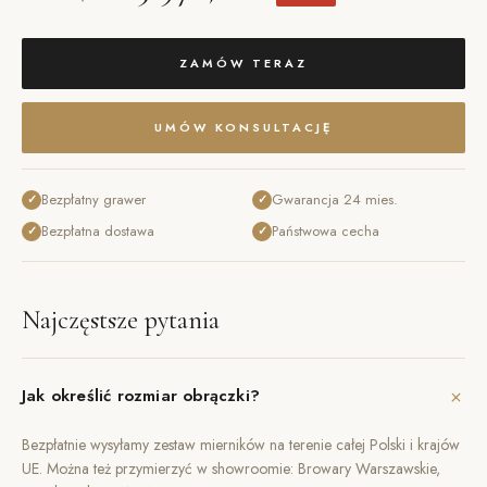
ZAMÓW TERAZ
UMÓW KONSULTACJĘ
Bezpłatny grawer
Gwarancja 24 mies.
✓
✓
Bezpłatna dostawa
Państwowa cecha
✓
✓
Najczęstsze pytania
+
Jak określić rozmiar obrączki?
Bezpłatnie wysyłamy zestaw mierników na terenie całej Polski i krajów
UE. Można też przymierzyć w showroomie: Browary Warszawskie,