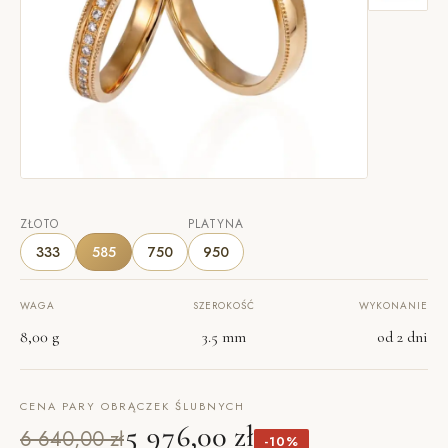
ZŁOTO
PLATYNA
333
585
750
950
WAGA
SZEROKOŚĆ
WYKONANIE
8,00 g
3.5 mm
od 2 dni
CENA PARY OBRĄCZEK ŚLUBNYCH
5 976,00 zł
6 640,00 zł
-10%