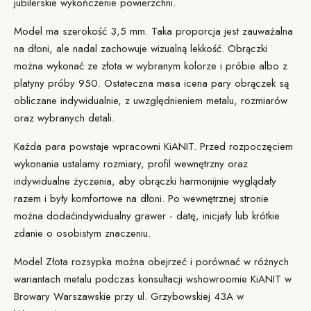
jubilerskie wykończenie powierzchni.
Model ma szerokość 3,5 mm. Taka proporcja jest zauważalna
na dłoni, ale nadal zachowuje wizualną lekkość. Obrączki
można wykonać ze złota w wybranym
kolorze
i próbie albo z
platyny próby 950. Ostateczna masa i
cena pary obrączek
są
obliczane indywidualnie, z uwzględnieniem metalu, rozmiarów
oraz wybranych detali.
Każda para powstaje w
pracowni KiANIT
. Przed rozpoczęciem
wykonania ustalamy rozmiary, profil wewnętrzny oraz
indywidualne życzenia, aby obrączki harmonijnie wyglądały
razem i były komfortowe na dłoni. Po wewnętrznej stronie
można dodać
indywidualny grawer
- datę, inicjały lub krótkie
zdanie o osobistym znaczeniu.
Model Złota rozsypka można obejrzeć i porównać w różnych
wariantach metalu podczas konsultacji w
showroomie KiANIT
w
Browary Warszawskie przy ul. Grzybowskiej 43A w