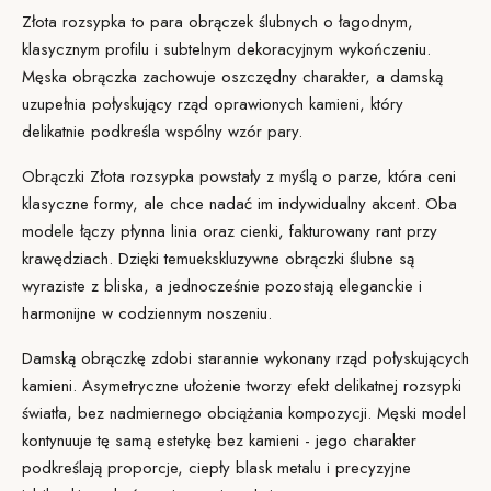
Złota rozsypka to para obrączek ślubnych o łagodnym,
klasycznym profilu i subtelnym dekoracyjnym wykończeniu.
Męska obrączka zachowuje oszczędny charakter, a damską
uzupełnia połyskujący rząd oprawionych kamieni, który
delikatnie podkreśla wspólny wzór pary.
Obrączki Złota rozsypka powstały z myślą o parze, która ceni
klasyczne formy, ale chce nadać im indywidualny akcent. Oba
modele łączy płynna linia oraz cienki, fakturowany rant przy
krawędziach. Dzięki temu
ekskluzywne obrączki ślubne
są
wyraziste z bliska, a jednocześnie pozostają eleganckie i
harmonijne w codziennym noszeniu.
Damską obrączkę zdobi starannie wykonany rząd połyskujących
kamieni. Asymetryczne ułożenie tworzy efekt delikatnej rozsypki
światła, bez nadmiernego obciążania kompozycji. Męski model
kontynuuje tę samą estetykę bez kamieni - jego charakter
podkreślają proporcje, ciepły blask metalu i precyzyjne