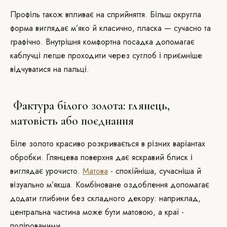
Профіль також впливає на сприйняття. Більш округла
форма виглядає м’яко й класично, пласка — сучасно та
графічно. Внутрішня комфортна посадка допомагає
каблучці легше проходити через суглоб і приємніше
відчуватися на пальці.
Фактура білого золота: глянець,
матовість або поєднання
Біле золото красиво розкривається в різних варіантах
обробки. Глянцева поверхня дає яскравий блиск і
виглядає урочисто.
Матова
- спокійніша, сучасніша й
візуально м’якша. Комбіноване оздоблення допомагає
додати глибини без складного декору: наприклад,
центральна частина може бути матовою, а краї -
полірованими.