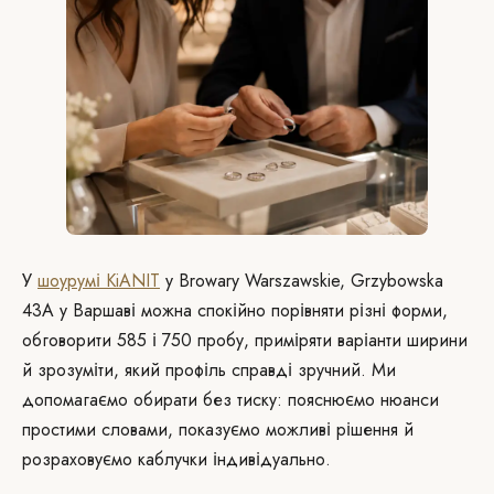
У
шоурумі KiANIT
у Browary Warszawskie, Grzybowska
43A у Варшаві можна спокійно порівняти різні форми,
обговорити 585 і 750 пробу, приміряти варіанти ширини
й зрозуміти, який профіль справді зручний. Ми
допомагаємо обирати без тиску: пояснюємо нюанси
простими словами, показуємо можливі рішення й
розраховуємо каблучки індивідуально.